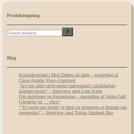
Produktsøgning
Search
Blog
Kropsdiversitet i Med Døden på slæb – gæsteblog af
Clara-Amalie Vorre-Grøntved
“Jeg har altid været meget interesseret i uforklarlige
krimimysterier” – Interview med Lene Krog
Om slutninger og fortsættelser – gæsteblog af Signe Fahl
Glædelig jul … eller?
“‘Et varsel om Storm’ er først og fremmest en historie om
mennesker” – Interview med Tobias Stenbæk Bro