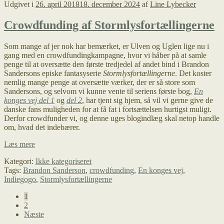
Udgivet i
26. april 2018
18. december 2024
af
Line Lybecker
Crowdfunding af Stormlysfortællingerne
Som mange af jer nok har bemærket, er Ulven og Uglen lige nu i
gang med en crowdfundingkampagne, hvor vi håber på at samle
penge til at oversætte den første tredjedel af andet bind i Brandon
Sandersons episke fantasyserie
Stormlysfortællingerne
. Det koster
nemlig mange penge at oversætte værker, der er så store som
Sandersons, og selvom vi kunne vente til seriens første bog,
En
konges vej del 1
og
del 2
, har tjent sig hjem, så vil vi gerne give de
danske fans muligheden for at få fat i fortsættelsen hurtigst muligt.
Derfor crowdfunder vi, og denne uges blogindlæg skal netop handle
om, hvad det indebærer.
Crowdfunding
Læs mere
af
Kategori:
Ikke kategoriseret
Stormlysfortællingerne
Tags:
Brandon Sanderson
,
crowdfunding
,
En konges vej
,
Indiegogo
,
Stormlysfortællingerne
Indlægsinddeling
1
2
Næste