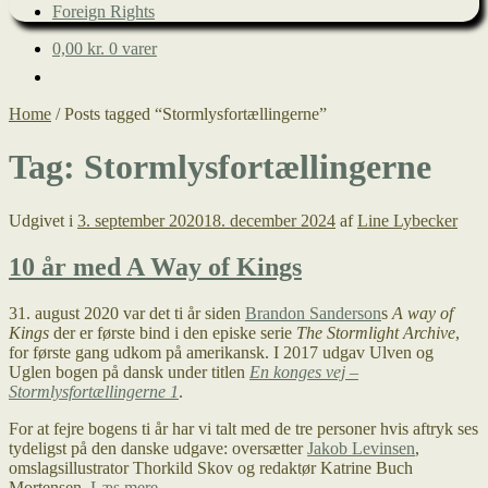
Foreign Rights
0,00
kr.
0 varer
Home
/
Posts tagged “Stormlysfortællingerne”
Tag:
Stormlysfortællingerne
Udgivet i
3. september 2020
18. december 2024
af
Line Lybecker
10 år med A Way of Kings
31. august 2020 var det ti år siden
Brandon Sanderson
s
A way of
Kings
der er første bind i den episke serie
The Stormlight Archive
,
for første gang udkom på amerikansk. I 2017 udgav Ulven og
Uglen bogen på dansk under titlen
En konges vej –
Stormlysfortællingerne 1
.
For at fejre bogens ti år har vi talt med de tre personer hvis aftryk ses
tydeligst på den danske udgave: oversætter
Jakob Levinsen
,
omslagsillustrator Thorkild Skov og redaktør Katrine Buch
10
Mortensen.
Læs mere