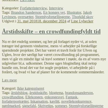
år
Kategorier:
Forfatterinterview
,
Interview
med
Tags:
Brandon Sanderson
,
En konges vej
,
Illustrator
,
Jakob
A
Levinsen
,
oversætter
,
Stormlysfortællingerne
,
Thorkild skov
Way
Udgivet i
31. maj 2018
18. december 2024
af
Line Lybecker
of
Kings
Årstidsskifte – en crowdfundingfyldt tid
Nu er det endelig sommer, og her på forlaget nyder vi, at solen
trænger ind gennem vinduerne, mens vi arbejder på forskellige
spændende projekter. Det har været et travlt forår for Ulven og
Uglen, hvor der særligt har været crowdfunding på programmet,
men vi går en mindst lige så travl sommer i møde, da en af vores nye
udgivelser bl.a. udkommer. Denne uges blogindlæg skal netop
handle om, hvad det var for nogle projekter, vi arbejdede på i
foråret, og hvad vi har af planer for de kommende sommermåneder.
Årstidsskifte
Læs mere
–
Kategori:
Ikke kategoriseret
en
Tags:
årstidsblog
,
årstidsskifte
,
blogtema
,
brandonsanderson
,
crowdfundingfyldt
crowdfunding
,
Ellekongen
,
enkongesvej
,
Fantask
,
tid
forfatterportrætter
,
Inkarnation
,
kærlitt
,
novellekonkurrence
,
nørdmarked
,
signefahl
,
Skrivetips
,
sommer
,
Stormlysfortællingerne