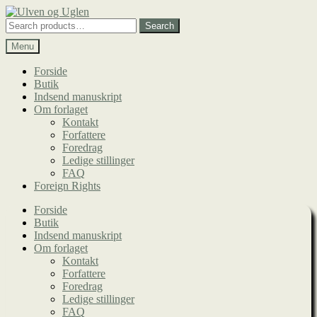
Spring
Spring
til
til
Search
Search
navigation
indhold
for:
Menu
Forside
Butik
Indsend manuskript
Om forlaget
Kontakt
Forfattere
Foredrag
Ledige stillinger
FAQ
Foreign Rights
Forside
Butik
Indsend manuskript
Om forlaget
Kontakt
Forfattere
Foredrag
Ledige stillinger
FAQ