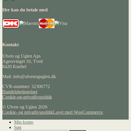
Her kan du betale med
Kontakt
Ulven og Uglen Aps
Agersvinget 10, Tved
8420 Knebel
Mail: info@ulvenoguglen.dk
CVR-nummer: 32306772
Handelsbetingelser
Cookie-og-privatlivspolitik
© Ulven og Uglen 2026
Cookie- og privatlivspolitik
Lavet med WooCommerce
.
Min konto
Søg