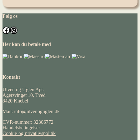
Følg os
Facebook
Instagram
Her kan du betale med
Kontakt
Ulven og Uglen Aps
Agersvinget 10, Tved
8420 Knebel
Mail: info@ulvenoguglen.dk
CVR-nummer: 32306772
Handelsbetingelser
Cookie-og-privatlivspolitik