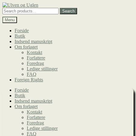
Spring
Spring
til
til
Search
Search
navigation
indhold
for:
Menu
Forside
Butik
Indsend manuskript
Om forlaget
Kontakt
Forfattere
Foredrag
Ledige stillinger
FAQ
Foreign Rights
Forside
Butik
Indsend manuskript
Om forlaget
Kontakt
Forfattere
Foredrag
Ledige stillinger
FAQ