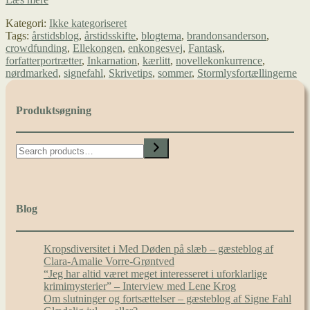
–
Kategori:
Ikke kategoriseret
en
Tags:
årstidsblog
,
årstidsskifte
,
blogtema
,
brandonsanderson
,
crowdfundingfyldt
crowdfunding
,
Ellekongen
,
enkongesvej
,
Fantask
,
tid
forfatterportrætter
,
Inkarnation
,
kærlitt
,
novellekonkurrence
,
nørdmarked
,
signefahl
,
Skrivetips
,
sommer
,
Stormlysfortællingerne
Produktsøgning
Search
Blog
Kropsdiversitet i Med Døden på slæb – gæsteblog af
Clara-Amalie Vorre-Grøntved
“Jeg har altid været meget interesseret i uforklarlige
krimimysterier” – Interview med Lene Krog
Om slutninger og fortsættelser – gæsteblog af Signe Fahl