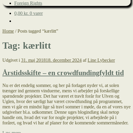
Foreign Rights
0,00
kr.
0 varer
Home
/
Posts tagged “kærlitt”
Tag:
kærlitt
Udgivet i
31. maj 2018
18. december 2024
af
Line Lybecker
Årstidsskifte – en crowdfundingfyldt tid
Nu er det endelig sommer, og her på forlaget nyder vi, at solen
trænger ind gennem vinduerne, mens vi arbejder på forskellige
spændende projekter. Det har været et travlt forår for Ulven og
Uglen, hvor der særligt har været crowdfunding på programmet,
men vi går en mindst lige så travl sommer i møde, da en af vores nye
udgivelser bl.a. udkommer. Denne uges blogindlæg skal netop
handle om, hvad det var for nogle projekter, vi arbejdede på i
foråret, og hvad vi har af planer for de kommende sommermåneder.
Årstidsskifte
Læs mere