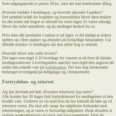
Som udgangspunkt er prisen 50 kr., men der kan forekomme tillæg.
Hvornår trækker I betalingen, og hvornår afsender I pakken?
Det samlede beløb for bogtitlen og forsendelsen bliver først trukket
fra din konto når bogen er afsendt fra vores lager. Er varen udsolgt,
bliver din ordre annulleret, og du modtager besked fra os.
Hvis ikke alle produkter i ordren er på lager, er det muligt at ordren
splittes op i flere pakker og afsendes på forskellige tidspunkter. I så
tilfælde trækker vi betalingen når den sidste bog er afsendt.
Hvornår bliver min ordre leveret?
Det tager som regel 2-10 hverdage for varerne at nå frem til danske
modtageradresser. Leveringstiden matcher som regel den angivne tid
under den enkelte vare på
webshoppen
. Der kan dog forekomme
forlænget leveringstid på helligdage og i ferieperioder.
Fortrydelses- og returret
Jeg har fortrudt mit køb. Hvordan returnerer jeg varen?
Alle kunder har 30 dages fuld fortrydelsesret fra modtagelsen af den
bestilte vare. Underret os via mail hvis du har fortrudt dit køb og vil
returnere varen. Du skal selv sørge for udgifterne forbundet med
returneringen, og at varen er forsvarligt indpakket. Husk desuden at
gemme postkvitteringen og track and trace-nummeret. Hvis du