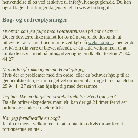
henvendelse til os ved at skrive til info@ulvenoguglen.dk. Du kan
også klage til forbrugerklagenævnet på www.forbrug.dk.
Bog- og ordreoplysninger
Hvordan kan jeg følge med i ordrestatussen på mine varer?
Det er desværre ikke muligt for os på nuværende tidspunkt at
udlevere track- and trace-numre ved køb på
webshoppen
, men er du
i tvivl om din vare er blevet afsendt, er du altid velkommen til at
kontakte os via mail på info@ulvenoguglen.dk eller telefon 25 94
44 27.
Min ordre går ikke igennem. Hvad gør jeg?
Hvis der er problemer med din ordre, eller du behøver hjælp til at
gennemføre den, er du meget velkommen til at ringe til os på telefon
25 94 44 27 så vi kan hjælpe dig med det samme.
Jeg har ikke modtaget en ordrebekræftelse. Hvad gør jeg?
Da alle ordrer ekspederes manuelt, kan der gå 24 timer før vi ser
ordren og sender en bekræftelse.
Kan jeg forudbestille en bog?
Ja, du er meget velkommen til at kontakte os hvis du ønsker at
forudbestille en titel.