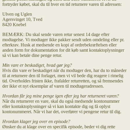
fortryder købet, skal du til hver en tid returnere varen til adressen:
Ulven og Uglen
Agersvinget 10, Tved
8420 Knebel
BEMÆRK: Du skal sende varen retur senest 14 dage efter
modtagelse. Vi modtager ikke pakker sendt uden omdeling eller pr.
efterkrav. Husk at medsende en kopi af ordrebekræftelsen eller
anden form for dokumentation for dit køb samt kontaktoplysninger
så vi kan betale dine penge retur.
Min vare er beskadiget, hvad gør jeg?
Hvis din vare er beskadiget når du modtager den, har du to måneder
til at returnere den til forlaget, men vi vil bede dig reagere i rimelig
tid. Overholdes fristen ikke, frafalder returretten, og så fremsendes
der ikke et nyt eksemplar af varen til modtageradressen.
Hvordan får jeg mine penge igen efter jeg har returneret varen?
Når du returnerer en vare, skal du også medsende kontonummer
eller kontaktoplysninger så vi kan kontakte dig og få oplyst
kontonummeret. Når vi har det, overfører vi pengene retur til dig.
Hvordan klager jeg over en episode?
Ønsker du at klage over en specifik episode, beder vi dig rette