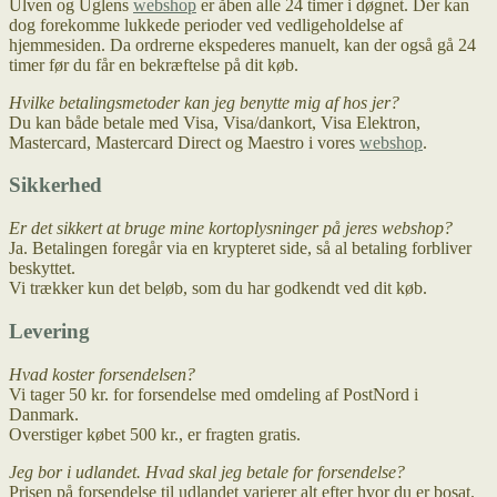
Ulven og Uglens
webshop
er åben alle 24 timer i døgnet. Der kan
dog forekomme lukkede perioder ved vedligeholdelse af
hjemmesiden. Da ordrerne ekspederes manuelt, kan der også gå 24
timer før du får en bekræftelse på dit køb.
Hvilke betalingsmetoder kan jeg benytte mig af hos jer?
Du kan både betale med Visa, Visa/dankort, Visa Elektron,
Mastercard, Mastercard Direct og Maestro i vores
webshop
.
Sikkerhed
Er det sikkert at bruge mine kortoplysninger på jeres webshop?
Ja. Betalingen foregår via en krypteret side, så al betaling forbliver
beskyttet.
Vi trækker kun det beløb, som du har godkendt ved dit køb.
Levering
Hvad koster forsendelsen?
Vi tager 50 kr. for forsendelse med omdeling af PostNord i
Danmark.
Overstiger købet 500 kr., er fragten gratis.
Jeg bor i udlandet. Hvad skal jeg betale for forsendelse?
Prisen på forsendelse til udlandet varierer alt efter hvor du er bosat.