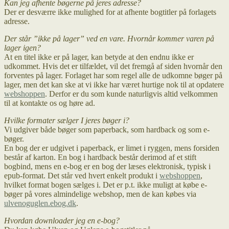
Kan jeg afhente bøgerne på jeres adresse?
Der er desværre ikke mulighed for at afhente bogtitler på forlagets
adresse.
Der står ”ikke på lager” ved en vare. Hvornår kommer varen på
lager igen?
At en titel ikke er på lager, kan betyde at den endnu ikke er
udkommet. Hvis det er tilfældet, vil det fremgå af siden hvornår den
forventes på lager. Forlaget har som regel alle de udkomne bøger på
lager, men det kan ske at vi ikke har været hurtige nok til at opdatere
webshoppen
. Derfor er du som kunde naturligvis altid velkommen
til at kontakte os og høre ad.
Hvilke formater sælger I jeres bøger i?
Vi udgiver både bøger som paperback, som hardback og som e-
bøger.
En bog der er udgivet i paperback, er limet i ryggen, mens forsiden
består af karton. En bog i hardback består derimod af et stift
bogbind, mens en e-bog er en bog der læses elektronisk, typisk i
epub-format. Det står ved hvert enkelt produkt i
webshoppen
,
hvilket format bogen sælges i. Det er p.t. ikke muligt at købe e-
bøger på vores almindelige webshop, men de kan købes via
ulvenoguglen.ebog.dk
.
Hvordan downloader jeg en e-bog?