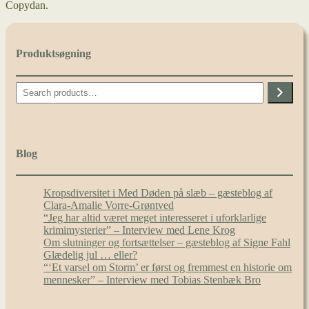
Copydan.
Produktsøgning
Search
Blog
Kropsdiversitet i Med Døden på slæb – gæsteblog af
Clara-Amalie Vorre-Grøntved
“Jeg har altid været meget interesseret i uforklarlige
krimimysterier” – Interview med Lene Krog
Om slutninger og fortsættelser – gæsteblog af Signe Fahl
Glædelig jul … eller?
“‘Et varsel om Storm’ er først og fremmest en historie om
mennesker” – Interview med Tobias Stenbæk Bro