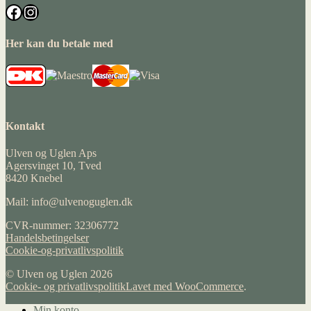
Facebook
Instagram
Her kan du betale med
Kontakt
Ulven og Uglen Aps
Agersvinget 10, Tved
8420 Knebel
Mail: info@ulvenoguglen.dk
CVR-nummer: 32306772
Handelsbetingelser
Cookie-og-privatlivspolitik
© Ulven og Uglen 2026
Cookie- og privatlivspolitik
Lavet med WooCommerce
.
Min konto