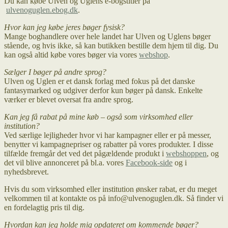
Du kan købe Ulven og Uglens e-bogstitler på
ulvenoguglen.ebog.dk
.
Hvor kan jeg købe jeres bøger fysisk?
Mange boghandlere over hele landet har Ulven og Uglens bøger
stående, og hvis ikke, så kan butikken bestille dem hjem til dig. Du
kan også altid købe vores bøger via vores
webshop
.
Sælger I bøger på andre sprog?
Ulven og Uglen er et dansk forlag med fokus på det danske
fantasymarked og udgiver derfor kun bøger på dansk. Enkelte
værker er blevet oversat fra andre sprog.
Kan jeg få rabat på mine køb – også som virksomhed eller
institution?
Ved særlige lejligheder hvor vi har kampagner eller er på messer,
benytter vi kampagnepriser og rabatter på vores produkter. I disse
tilfælde fremgår det ved det pågældende produkt i
webshoppen
, og
det vil blive annonceret på bl.a. vores
Facebook-side
og i
nyhedsbrevet.
Hvis du som virksomhed eller institution ønsker rabat, er du meget
velkommen til at kontakte os på info@ulvenoguglen.dk. Så finder vi
en fordelagtig pris til dig.
Hvordan kan jeg holde mig opdateret om kommende bøger?