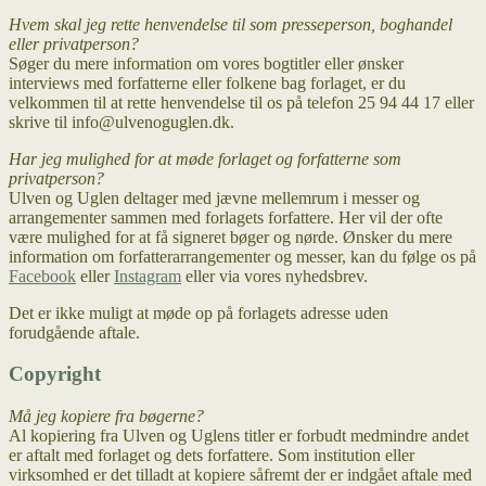
Hvem skal jeg rette henvendelse til som presseperson, boghandel
eller privatperson?
Søger du mere information om vores bogtitler eller ønsker
interviews med forfatterne eller folkene bag forlaget, er du
velkommen til at rette henvendelse til os på telefon 25 94 44 17 eller
skrive til info@ulvenoguglen.dk.
Har jeg mulighed for at møde forlaget og forfatterne som
privatperson?
Ulven og Uglen deltager med jævne mellemrum i messer og
arrangementer sammen med forlagets forfattere. Her vil der ofte
være mulighed for at få signeret bøger og nørde. Ønsker du mere
information om forfatterarrangementer og messer, kan du følge os på
Facebook
eller
Instagram
eller via vores nyhedsbrev.
Det er ikke muligt at møde op på forlagets adresse uden
forudgående aftale.
Copyright
Må jeg kopiere fra bøgerne?
Al kopiering fra Ulven og Uglens titler er forbudt medmindre andet
er aftalt med forlaget og dets forfattere. Som institution eller
virksomhed er det tilladt at kopiere såfremt der er indgået aftale med