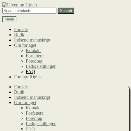
Spring
Spring
til
til
Search
Search
navigation
indhold
for:
Menu
Forside
Butik
Indsend manuskript
Om forlaget
Kontakt
Forfattere
Foredrag
Ledige stillinger
FAQ
Foreign Rights
Forside
Butik
Indsend manuskript
Om forlaget
Kontakt
Forfattere
Foredrag
Ledige stillinger
FAQ