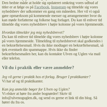
Den bedste måde at holde sig opdateret omkring vores udbud af
titler er at følge os på
Facebook
,
Instagram
og tilmelde sig vores
nyhedsbrev der udkommer en gang om måneden. Her vil vi også
gøre opmærksom på kommende messer og arrangementer hvor du
kan møde forfatterne og folkene bag forlaget. Du kan til enhver tid
tilmelde dig vores nyhedsbrev i højre kolonne på vores hjemmeside.
Hvordan tilmelder jeg mig nyhedsbrevet?
Du kan til enhver tid tilmelde dig vores nyhedsbrev i højre kolonne
på vores hjemmeside. Tilmelding til nyhedsbrevet skal godkendes i
en bekræftelsesmail. Hvis du ikke modtager en bekræftelsesmail, så
tjek eventuelt din spammappe. Hvis ikke du finder
bekræftelsesmailen her, kan du kontakte Ulven og Uglen via mail
eller telefon.
Vil du i praktik eller være anmelder?
Jeg vil gerne i praktik hos et forlag. Bruger I praktikanter?
Vi har af og til praktikanter.
Kan jeg anmelde bøger for Ulven og Uglen?
Vi elsker at høre fra andre bognørder! Skriv til
info@ulvenoguglen.dk, og send os gerne et link til din blog. Så
hører du fra os.