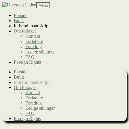
Spring
Spring
Menu
til
til
navigation
indhold
Forside
Butik
Indsend manuskript
Om forlaget
Kontakt
Forfattere
Foredrag
Ledige stillinger
FAQ
Foreign Rights
Forside
Butik
Indsend manuskript
Om forlaget
Kontakt
Forfattere
Foredrag
Ledige stillinger
FAQ
Foreign Rights