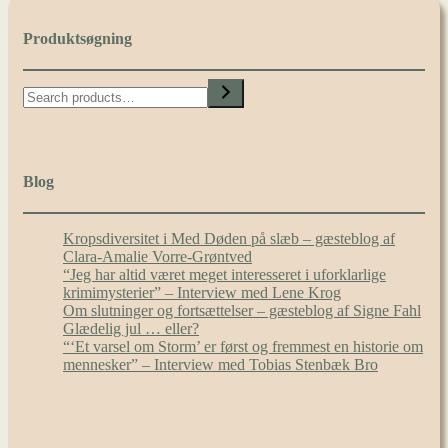
Produktsøgning
Search
Blog
Kropsdiversitet i Med Døden på slæb – gæsteblog af
Clara-Amalie Vorre-Grøntved
“Jeg har altid været meget interesseret i uforklarlige
krimimysterier” – Interview med Lene Krog
Om slutninger og fortsættelser – gæsteblog af Signe Fahl
Glædelig jul … eller?
“‘Et varsel om Storm’ er først og fremmest en historie om
mennesker” – Interview med Tobias Stenbæk Bro