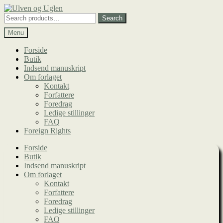
Spring
Spring
til
til
Search
Search
navigation
indhold
for:
Menu
Forside
Butik
Indsend manuskript
Om forlaget
Kontakt
Forfattere
Foredrag
Ledige stillinger
FAQ
Foreign Rights
Forside
Butik
Indsend manuskript
Om forlaget
Kontakt
Forfattere
Foredrag
Ledige stillinger
FAQ