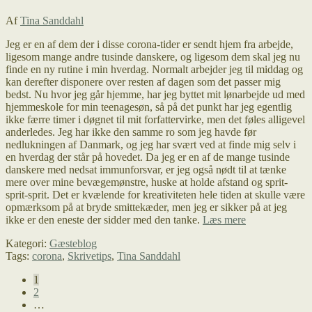
Af
Tina Sanddahl
Jeg er en af dem der i disse corona-tider er sendt hjem fra arbejde,
ligesom mange andre tusinde danskere, og ligesom dem skal jeg nu
finde en ny rutine i min hverdag. Normalt arbejder jeg til middag og
kan derefter disponere over resten af dagen som det passer mig
bedst. Nu hvor jeg går hjemme, har jeg byttet mit lønarbejde ud med
hjemmeskole for min teenagesøn, så på det punkt har jeg egentlig
ikke færre timer i døgnet til mit forfattervirke, men det føles alligevel
anderledes. Jeg har ikke den samme ro som jeg havde før
nedlukningen af Danmark, og jeg har svært ved at finde mig selv i
en hverdag der står på hovedet. Da jeg er en af de mange tusinde
danskere med nedsat immunforsvar, er jeg også nødt til at tænke
mere over mine bevægemønstre, huske at holde afstand og sprit-
sprit-sprit. Det er kvælende for kreativiteten hele tiden at skulle være
opmærksom på at bryde smittekæder, men jeg er sikker på at jeg
At
ikke er den eneste der sidder med den tanke.
Læs mere
være
Kategori:
Gæsteblog
kreativ
Tags:
corona
,
Skrivetips
,
Tina Sanddahl
når
hverdagen
Indlægsinddeling
1
står
2
på
…
hovedet