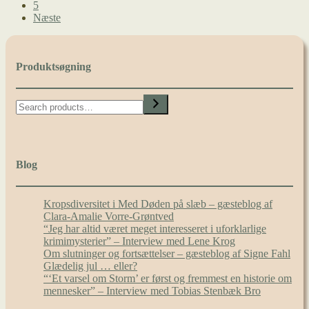
5
Næste
Produktsøgning
Search
Blog
Kropsdiversitet i Med Døden på slæb – gæsteblog af
Clara-Amalie Vorre-Grøntved
“Jeg har altid været meget interesseret i uforklarlige
krimimysterier” – Interview med Lene Krog
Om slutninger og fortsættelser – gæsteblog af Signe Fahl
Glædelig jul … eller?
“‘Et varsel om Storm’ er først og fremmest en historie om
mennesker” – Interview med Tobias Stenbæk Bro