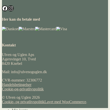
Facebook
Instagram
Her kan du betale med
Kontakt
Ulven og Uglen Aps
Agersvinget 10, Tved
8420 Knebel
Mail: info@ulvenoguglen.dk
CVR-nummer: 32306772
Handelsbetingelser
Cookie-og-privatlivspolitik
© Ulven og Uglen 2026
Cookie- og privatlivspolitik
Lavet med WooCommerce
.