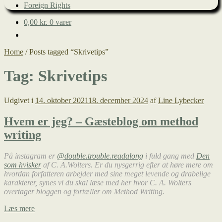
Foreign Rights
0,00
kr.
0 varer
Home
/
Posts tagged “Skrivetips”
Tag:
Skrivetips
Udgivet i
14. oktober 2021
18. december 2024
af
Line Lybecker
Hvem er jeg? – Gæsteblog om method
writing
På instagram er
@double.trouble.readalong
i fuld gang med
Den
som hvisker
af C. A.Wolters. Er du nysgerrig efter at høre mere om
hvordan forfatteren arbejder med sine meget levende og drabelige
karakterer, synes vi du skal læse med her hvor C. A. Wolters
overtager bloggen og fortæller om Method Writing.
Hvem
Læs mere
er