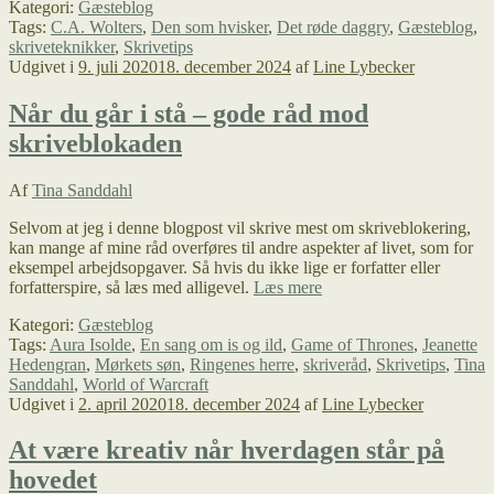
Kategori:
Gæsteblog
jeg?
Tags:
C.A. Wolters
,
Den som hvisker
,
Det røde daggry
,
Gæsteblog
,
–
skriveteknikker
,
Skrivetips
Gæsteblog
Udgivet i
9. juli 2020
18. december 2024
af
Line Lybecker
om
method
writing
Når du går i stå – gode råd mod
skriveblokaden
Af
Tina Sanddahl
Selvom at jeg i denne blogpost vil skrive mest om skriveblokering,
kan mange af mine råd overføres til andre aspekter af livet, som for
eksempel arbejdsopgaver. Så hvis du ikke lige er forfatter eller
Når
forfatterspire, så læs med alligevel.
Læs mere
du
Kategori:
Gæsteblog
går
Tags:
Aura Isolde
,
En sang om is og ild
,
Game of Thrones
,
Jeanette
i
Hedengran
,
Mørkets søn
,
Ringenes herre
,
skriveråd
,
Skrivetips
,
Tina
stå
Sanddahl
,
World of Warcraft
–
Udgivet i
2. april 2020
18. december 2024
af
Line Lybecker
gode
råd
mod
At være kreativ når hverdagen står på
skriveblokaden
hovedet