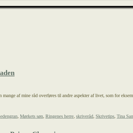
kaden
mange af mine råd overføres til andre aspekter af livet, som for eksempel
Hedengran
,
Mørkets søn
,
Ringenes herre
,
skriveråd
,
Skrivetips
,
Tina Sa