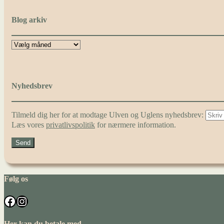
Blog arkiv
Nyhedsbrev
Tilmeld dig her for at modtage Ulven og Uglens nyhedsbrev:
Læs vores
privatlivspolitik
for nærmere information.
Følg os
Facebook
Instagram
Her kan du betale med