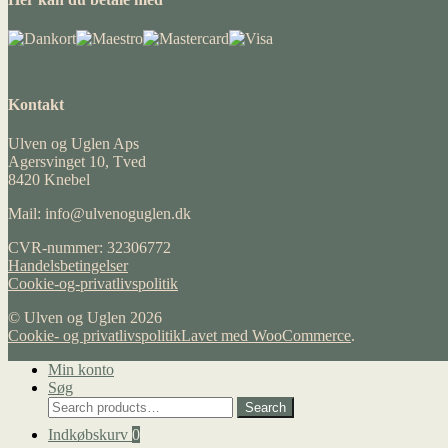
Kontakt
Ulven og Uglen Aps
Agersvinget 10, Tved
8420 Knebel
Mail: info@ulvenoguglen.dk
CVR-nummer: 32306772
Handelsbetingelser
Cookie-og-privatlivspolitik
© Ulven og Uglen 2026
Cookie- og privatlivspolitik
Lavet med WooCommerce
.
Min konto
Søg
Search
Search
for:
Indkøbskurv
0