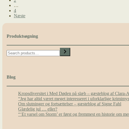
2
…
4
Næste
Produktsøgning
Search
Blog
Kropsdiversitet i Med Døden på slæb – gæsteblog af Clara-
“Jeg har altid været meget interesseret i uforklarlige krimim
Om slutninger og fortsættelser – gæsteblog af Signe Fahl
Glædelig jul … eller?
“‘Et varsel om Storm’ er først og fremmest en historie om 