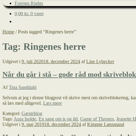
Foreign Rights
0,00
kr.
0 varer
Home
/
Posts tagged “Ringenes herre”
Tag:
Ringenes herre
Udgivet i
9. juli 2020
18. december 2024
af
Line Lybecker
Når du går i stå – gode råd mod skriveblo
Af
Tina Sanddahl
Selvom at jeg i denne blogpost vil skrive mest om skriveblokering, kan 
Når
så læs med alligevel.
Læs mere
du
Kategori:
Gæsteblog
går
Tags:
Aura Isolde
,
En sang om is og ild
,
Game of Thrones
,
Jeanette 
i
Udgivet i
9. maj 2019
18. december 2024
af
Kimmie Lønsmand
stå
–
gode