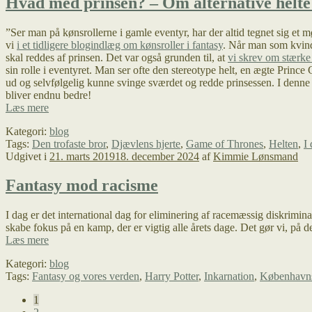
Hvad med prinsen? – Om alternative helt
råd
mod
”Ser man på kønsrollerne i gamle eventyr, har der altid tegnet sig et 
skriveblokaden
vi
i et tidligere blogindlæg om kønsroller i fantasy
. Når man som kvinde
skal reddes af prinsen. Det var også grunden til, at
vi skrev om stærke 
sin rolle i eventyret. Man ser ofte den stereotype helt, en ægte Prince
ud og selvfølgelig kunne svinge sværdet og redde prinsessen. I denne 
bliver endnu bedre!
Hvad
Læs mere
med
Kategori:
blog
prinsen?
Tags:
Den trofaste bror
,
Djævlens hjerte
,
Game of Thrones
,
Helten
,
I
–
Udgivet i
21. marts 2019
18. december 2024
af
Kimmie Lønsmand
Om
alternative
helte
Fantasy mod racisme
og
Prince
I dag er det international dag for eliminering af racemæssig diskrimin
Charming
skabe fokus på en kamp, der er vigtig alle årets dage. Det gør vi, på
Fantasy
Læs mere
mod
Kategori:
blog
racisme
Tags:
Fantasy og vores verden
,
Harry Potter
,
Inkarnation
,
Københavns
Indlægsinddeling
1