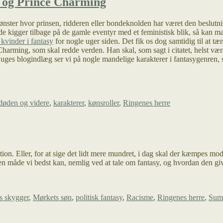
e og Prince Charming
mønster hvor prinsen, ridderen eller bondeknolden har været den beslutn
 kigger tilbage på de gamle eventyr med et feministisk blik, så kan man f
kvinder i fantasy
for nogle uger siden. Det fik os dog samtidig til at tæ
 Charming, som skal redde verden. Han skal, som sagt i citatet, helst væ
uges blogindlæg ser vi på nogle mandelige karakterer i fantasygenren, 
 døden og videre
,
karakterer
,
kønsroller
,
Ringenes herre
ation. Eller, for at sige det lidt mere mundret, i dag skal der kæmpes 
 den måde vi bedst kan, nemlig ved at tale om fantasy, og hvordan den g
 skygger
,
Mørkets søn
,
politisk fantasy
,
Racisme
,
Ringenes herre
,
Sump