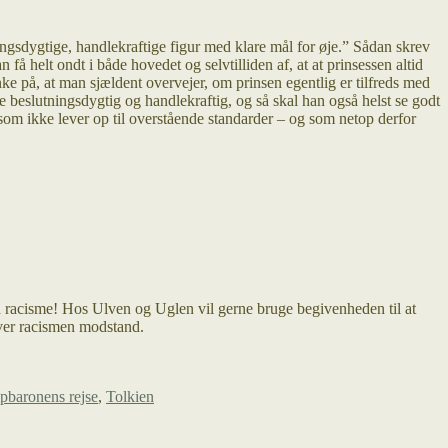
ingsdygtige, handlekraftige figur med klare mål for øje.” Sådan skrev
å helt ondt i både hovedet og selvtilliden af, at at prinsessen altid
nke på, at man sjældent overvejer, om prinsen egentlig er tilfreds med
re beslutningsdygtig og handlekraftig, og så skal han også helst se godt
som ikke lever op til overstående standarder – og som netop derfor
mod racisme! Hos Ulven og Uglen vil gerne bruge begivenheden til at
iver racismen modstand.
baronens rejse
,
Tolkien