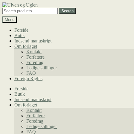
Spring
Spring
til
til
Search
Search
navigation
indhold
for:
Menu
Forside
Butik
Indsend manuskript
Om forlaget
Kontakt
Forfattere
Foredrag
Ledige stillinger
FAQ
Foreign Rights
Forside
Butik
Indsend manuskript
Om forlaget
Kontakt
Forfattere
Foredrag
Ledige stillinger
FAQ