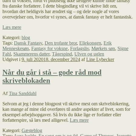
barn til voksen, fordi vi pludselig ikke længere kunne finde fantasy
fra danske forfattere. I dette blogindlæg vil vi skrive lidt om,
hvordan det heldigvis har ændret sig – og dele nogle af vores
overvejelser om, hvorfor vi synes, at dansk fantasy er helt fantastisk.
Lad
Læs mere
os
Kategori:
blog
få
Tags:
Dansk Fantasy
,
Den trofaste bror
,
Ellekongen
,
Erik
mere
Menneskesøn
,
Fantasy for voksne
,
Forlagsliv
,
Mørkets søn
,
Signe
dansk
Fahl
,
Skammerens datter
,
Tågespind
,
Ulven og uglen
fantasy
Udgivet i
9. juli 2020
18. december 2024
af
Line Lybecker
frem
i
lyset
Når du går i stå – gode råd mod
skriveblokaden
Af
Tina Sanddahl
Selvom at jeg i denne blogpost vil skrive mest om skriveblokering,
kan mange af mine råd overføres til andre aspekter af livet, som for
eksempel arbejdsopgaver. Så hvis du ikke lige er forfatter eller
Når
forfatterspire, så læs med alligevel.
Læs mere
du
Kategori:
Gæsteblog
går
Tags:
Aura Isolde
,
En sang om is og ild
,
Game of Thrones
,
Jeanette