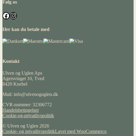
Følg os
Facebook
Instagram
Her kan du betale med
Kontakt
Ulven og Uglen Aps
Agersvinget 10, Tved
8420 Knebel
Mail: info@ulvenoguglen.dk
CVR-nummer: 32306772
Handelsbetingelser
Cookie-og-privatlivspolitik
© Ulven og Uglen 2026
Cookie- og privatlivspolitik
Lavet med WooCommerce
.