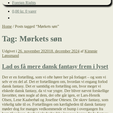
Foreign Rights
0,00
kr.
0 varer
Home
/
Posts tagged “Mørkets søn”
Tag:
Mørkets søn
Udgivet i
26. november 2020
18. december 2024
af
Kimmie
Lønsmand
Lad os få mere dansk fantasy frem i lyset
Der er en fortælling, som vi ofte hører her på forlaget – og som vi
selv er en del af. Det er fortællingen om, hvordan vi engang forlod
dansk fantasy. Det er samtidig en fortælling om, hvor meget vi
elskede dansk fantasy, da vi var yngre. Der bliver nævnt forskellige
favoritter, men nogle af dem, der ofte går igen, er Lars-Henrik
Olsen, Lene Kaaberbøl og Josefine Ottesen. De skrev fantasy, som
virkelig talte til
os.
Fortællingen om kærligheden til dansk fantasy
møder dog for manges vedkommende et bump i overgangen fra