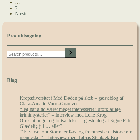
…
7
Næste
Produktsøgning
Search
Blog
Kropsdiversitet i Med Døden på slæb – gæsteblog af
Clara-Amalie Vorre-Grøntved
“Jeg har altid været meget interesseret i uforklarlige
krimimysterier” – Interview med Lene Krog
Om slutninger og fortsættelser – gæsteblog af Signe Fahl
Glædelig jul … eller?
“‘Et varsel om Storm’ er først og fremmest en historie om
mennesker” – Interview med Tobias Stenbæk Bro