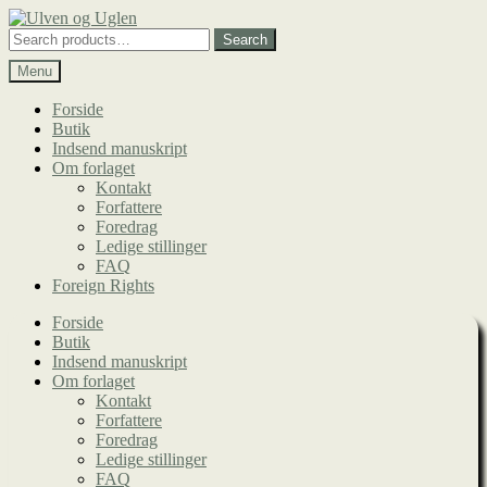
Spring
Spring
til
til
Search
Search
navigation
indhold
for:
Menu
Forside
Butik
Indsend manuskript
Om forlaget
Kontakt
Forfattere
Foredrag
Ledige stillinger
FAQ
Foreign Rights
Forside
Butik
Indsend manuskript
Om forlaget
Kontakt
Forfattere
Foredrag
Ledige stillinger
FAQ