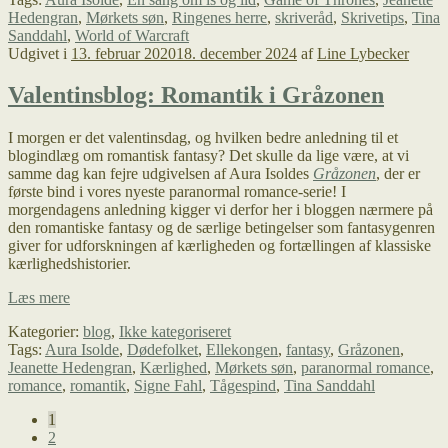
i
Hedengran
,
Mørkets søn
,
Ringenes herre
,
skriveråd
,
Skrivetips
,
Tina
stå
Sanddahl
,
World of Warcraft
–
Udgivet i
13. februar 2020
18. december 2024
af
Line Lybecker
gode
råd
mod
Valentinsblog: Romantik i Gråzonen
skriveblokaden
I morgen er det valentinsdag, og hvilken bedre anledning til et
blogindlæg om romantisk fantasy? Det skulle da lige være, at vi
samme dag kan fejre udgivelsen af Aura Isoldes
Gråzonen
, der er
første bind i vores nyeste paranormal romance-serie! I
morgendagens anledning kigger vi derfor her i bloggen nærmere på
den romantiske fantasy og de særlige betingelser som fantasygenren
giver for udforskningen af kærligheden og fortællingen af klassiske
kærlighedshistorier.
Valentinsblog:
Læs mere
Romantik
Kategorier:
blog
,
Ikke kategoriseret
i
Tags:
Aura Isolde
,
Dødefolket
,
Ellekongen
,
fantasy
,
Gråzonen
,
Gråzonen
Jeanette Hedengran
,
Kærlighed
,
Mørkets søn
,
paranormal romance
,
romance
,
romantik
,
Signe Fahl
,
Tågespind
,
Tina Sanddahl
Indlægsinddeling
1
2