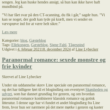
sengen. Jeg kan huske hendes ansigt, så hun kan ikke have haft
mundbind på.
”Vi har fået svar på den CT-scanning, du fik i går,” sagde hun. ”Vi
kan se noget, der godt kan tyde på kræft, men vi sender en
vævsprøve ind for at være helt sikre.”
Om
Læs mere
slutninger
Kategorier:
blog
,
Gæsteblog
og
Tags:
Ellekongen
,
Gæsteblog
,
Signe Fahl
,
Tågespind
fortsættelser
Udgivet i
4. februar 2021
18. december 2024
af
Line Lybecker
–
gæsteblog
af
Paranormal romance: sexede monstre og
Signe
frie kvinder
Fahl
Skrevet af Line Lybecker
Under sin uddannelse skrev Line speciale om paranormal romance,
og det har tidligere ført til et blogindlæg om eventyret
Skønheden og
udyret
, som har dannet grundlag for genren, og om hvordan
paranormal romance kombinerer klassisk romance og gotisk
litteratur. I denne uge har vi fundet et andet blogindlæg fra Line
frem, hvor hun ser nærmere på det mere mørke i genren og kaster