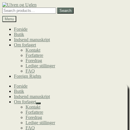
Spring
Spring
til
til
Search
Search
navigation
indhold
for:
Menu
Forside
Butik
Indsend manuskript
Om forlaget
Kontakt
Forfattere
Foredrag
Ledige stillinger
FAQ
Foreign Rights
Forside
Butik
Indsend manuskript
Om forlaget
Udfold
Kontakt
undermenu
Forfattere
Foredrag
Ledige stillinger
FAQ