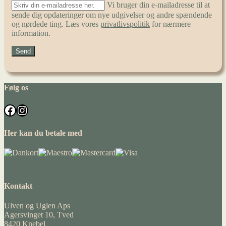
Vi bruger din e-mailadresse til at
sende dig opdateringer om nye udgivelser og andre spændende
og nørdede ting. Læs vores
privatlivspolitik
for nærmere
information.
Følg os
Facebook
Instagram
Her kan du betale med
Kontakt
Ulven og Uglen Aps
Agersvinget 10, Tved
8420 Knebel