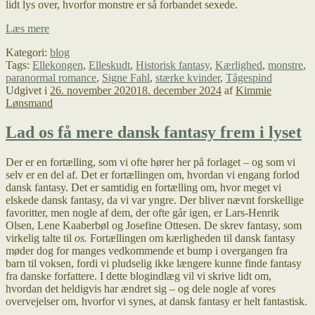
lidt lys over, hvorfor monstre er så forbandet sexede.
Paranormal
Læs mere
romance:
Kategori:
blog
sexede
Tags:
Ellekongen
,
Elleskudt
,
Historisk fantasy
,
Kærlighed
,
monstre
,
monstre
paranormal romance
,
Signe Fahl
,
stærke kvinder
,
Tågespind
og
Udgivet i
26. november 2020
18. december 2024
af
Kimmie
frie
Lønsmand
kvinder
Lad os få mere dansk fantasy frem i lyset
Der er en fortælling, som vi ofte hører her på forlaget – og som vi
selv er en del af. Det er fortællingen om, hvordan vi engang forlod
dansk fantasy. Det er samtidig en fortælling om, hvor meget vi
elskede dansk fantasy, da vi var yngre. Der bliver nævnt forskellige
favoritter, men nogle af dem, der ofte går igen, er Lars-Henrik
Olsen, Lene Kaaberbøl og Josefine Ottesen. De skrev fantasy, som
virkelig talte til
os.
Fortællingen om kærligheden til dansk fantasy
møder dog for manges vedkommende et bump i overgangen fra
barn til voksen, fordi vi pludselig ikke længere kunne finde fantasy
fra danske forfattere. I dette blogindlæg vil vi skrive lidt om,
hvordan det heldigvis har ændret sig – og dele nogle af vores
overvejelser om, hvorfor vi synes, at dansk fantasy er helt fantastisk.