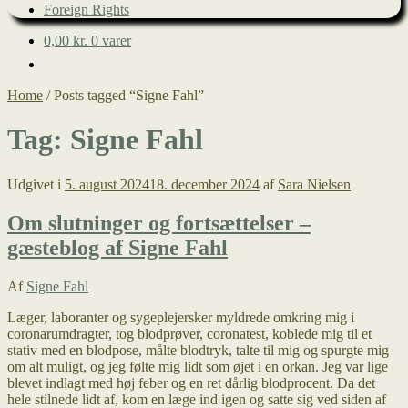
Foreign Rights
0,00
kr.
0 varer
Home
/
Posts tagged “Signe Fahl”
Tag:
Signe Fahl
Udgivet i
5. august 2024
18. december 2024
af
Sara Nielsen
Om slutninger og fortsættelser –
gæsteblog af Signe Fahl
Af
Signe Fahl
Læger, laboranter og sygeplejersker myldrede omkring mig i
coronarumdragter, tog blodprøver, coronatest, koblede mig til et
stativ med en blodpose, målte blodtryk, talte til mig og spurgte mig
om alt muligt, og jeg følte mig lidt som øjet i en orkan. Jeg var lige
blevet indlagt med høj feber og en ret dårlig blodprocent. Da det
hele stilnede lidt af, kom en læge ind igen og satte sig ved siden af