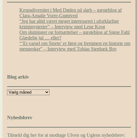
Kropsdiversitet i Med Døden på slæb – gæsteblog af
Clara-Amalie Vorre-Grøntved
“Jeg har altid været meget interesseret i uforklarlige
krimimysterier” – Interview med Lene Krog
Om slutninger og fortsættelser – gæsteblog af Signe Fahl
Glædelig jul … eller?
“‘Et varsel om Storm’ er først og fremmest en historie om
mennesker” – Interview med Tobias Stenbæk Bro
Blog arkiv
Nyhedsbrev
Tilmeld dig her for at modtage Ulven og Uglens nyhedsbrev: