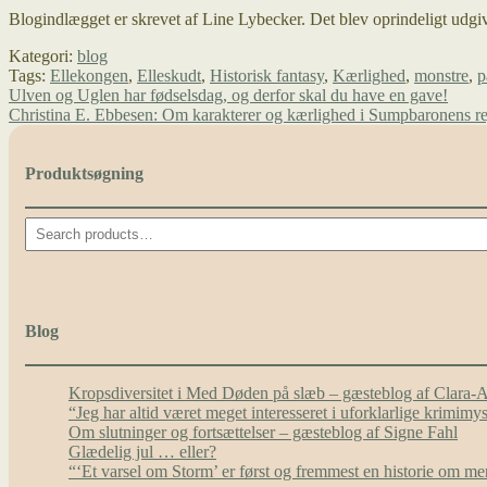
Blogindlægget er skrevet af Line Lybecker. Det blev oprindeligt udgiv
Kategori:
blog
Tags:
Ellekongen
,
Elleskudt
,
Historisk fantasy
,
Kærlighed
,
monstre
,
p
Indlægsnavigation
Forrige
Ulven og Uglen har fødselsdag, og derfor skal du have en gave!
indlæg:
Næste
Christina E. Ebbesen: Om karakterer og kærlighed i Sumpbaronens re
indlæg:
Produktsøgning
Search
Blog
Kropsdiversitet i Med Døden på slæb – gæsteblog af Clara-
“Jeg har altid været meget interesseret i uforklarlige krimim
Om slutninger og fortsættelser – gæsteblog af Signe Fahl
Glædelig jul … eller?
“‘Et varsel om Storm’ er først og fremmest en historie om 