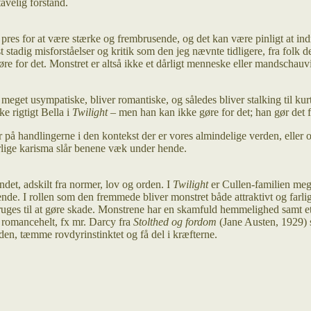
avelig forstand.
t pres for at være stærke og frembrusende, og det kan være pinligt at 
 stadig misforståelser og kritik som den jeg nævnte tidligere, fra folk 
øre for det. Monstret er altså ikke et dårligt menneske eller mandschauv
meget usympatiske, bliver romantiske, og således bliver stalking til kurti
e rigtigt Bella i
Twilight
– men han kan ikke gøre for det; han gør det f
 på handlingerne i den kontekst der er vores almindelige verden, eller
urlige karisma slår benene væk under hende.
et, adskilt fra normer, lov og orden. I
Twilight
er Cullen-familien meg
de. I rollen som den fremmede bliver monstret både attraktivt og farligt
 bruges til at gøre skade. Monstrene har en skamfuld hemmelighed samt 
 romancehelt, fx mr. Darcy fra
Stolthed og fordom
(Jane Austen, 1929) 
en, tæmme rovdyrinstinktet og få del i kræfterne.