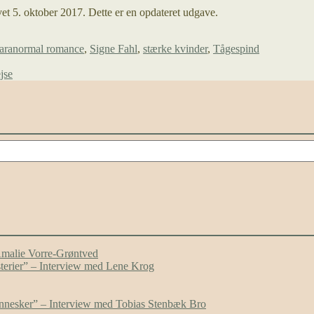
et 5. oktober 2017. Dette er en opdateret udgave.
aranormal romance
,
Signe Fahl
,
stærke kvinder
,
Tågespind
jse
Amalie Vorre-Grøntved
ysterier” – Interview med Lene Krog
mennesker” – Interview med Tobias Stenbæk Bro