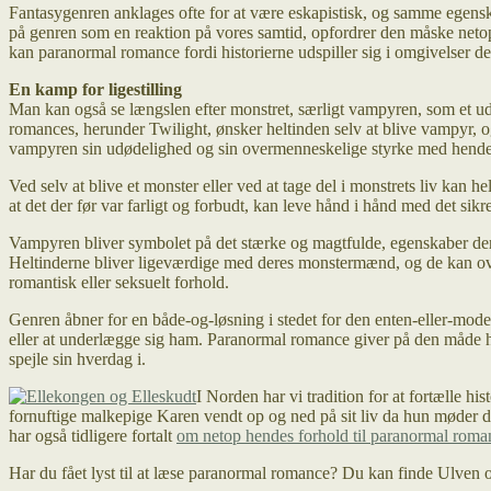
Fantasygenren anklages ofte for at være eskapistisk, og samme egen
på genren som en reaktion på vores samtid, opfordrer den måske netop
kan paranormal romance fordi historierne udspiller sig i omgivelser de
En kamp for ligestilling
Man kan også se længslen efter monstret, særligt vampyren, som et u
romances, herunder Twilight, ønsker heltinden selv at blive vampyr, og
vampyren sin udødelighed og sin overmenneskelige styrke med hende
Ved selv at blive et monster eller ved at tage del i monstrets liv kan
at det der før var farligt og forbudt, kan leve hånd i hånd med det si
Vampyren bliver symbolet på det stærke og magtfulde, egenskaber de
Heltinderne bliver ligeværdige med deres monstermænd, og de kan ov
romantisk eller seksuelt forhold.
Genren åbner for en både-og-løsning i stedet for den enten-eller-mod
eller at underlægge sig ham. Paranormal romance giver på den måde h
spejle sin hverdag i.
I Norden har vi tradition for at fortælle hi
fornuftige malkepige Karen vendt op og ned på sit liv da hun møder d
har også tidligere fortalt
om netop hendes forhold til paranormal roma
Har du fået lyst til at læse paranormal romance? Du kan finde Ulven