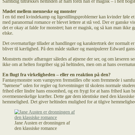
Samtidig tiltrækkes heltinden af ham fordi han er magisk – i helt bogst
Mødet mellem menneske og monster
I en tid med kvindekamp og ligestillingsproblemer kan kvinder føle e
med paranormal romance er blevet lettere at stå ved. Der er ganske vist
det er okay at falde for monstret; han er magisk, og så kan man ikke g
elske.
Det overnaturlige tillader at handlinger og karaktertræk der normalt er 
bliver til kærlighed. På den måde stalker og manipulerer Edward gansk
Monstrets motiv afhænger således af øjnene der ser, og om læseren ser
ikke om at helten forgriber sig på heltinden, men om at hans overnat
En flugt fra virkeligheden – eller en reaktion på den?
Fantasymonstre som vampyren fremstilles ofte som fremmede i samfund
”børnene” uden for regler og forventninger til skolens normale studeren
frihed eller lindre hans ensomhed, og en frygt for at hans frihed kan
overmenneskelige kræfter. Dette gør dem identiske med den klassiske
hemmelighed. Det giver heltinden mulighed for at tilgive hemmelighed
Jane Austen er dronningen af
den klassiske romance