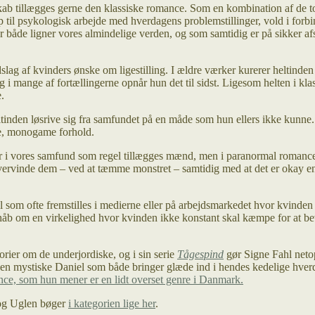
skab tillægges gerne den klassiske romance. Som en kombination af de 
 til psykologisk arbejde med hverdagens problemstillinger, vold i forbi
r både ligner vores almindelige verden, og som samtidig er på sikker af
dslag af kvinders ønske om ligestilling. I ældre værker kurerer helti
 i mange af fortællingerne opnår hun det til sidst. Ligesom helten i kl
.
 heltinden løsrive sig fra samfundet på en måde som hun ellers ikke kun
kre, monogame forhold.
r i vores samfund som regel tillægges mænd, men i paranormal romance 
ervinde dem – ved at tæmme monstret – samtidig med at det er okay en 
el som ofte fremstilles i medierne eller på arbejdsmarkedet hvor kvinde
åb om en virkelighed hvor kvinden ikke konstant skal kæmpe for at bev
storier om de underjordiske, og i sin serie
Tågespind
gør Signe Fahl netop
en mystiske Daniel som både bringer glæde ind i hendes kedelige hverd
nce, som hun mener er en lidt overset genre i Danmark.
 og Uglen bøger
i kategorien lige her
.