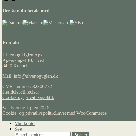
Her kan du betale med
Kontakt
Ulven og Uglen Aps
Agersvinget 10, Tved
8420 Knebel
Mail: info@ulvenoguglen.dk
CVR-nummer: 32306772
Handelsbetingelser
Cookie-og-privatlivspolitik
© Ulven og Uglen 2026
Cookie- og privatlivspolitik
Lavet med WooCommerce
.
Min konto
Søg
Search
Search