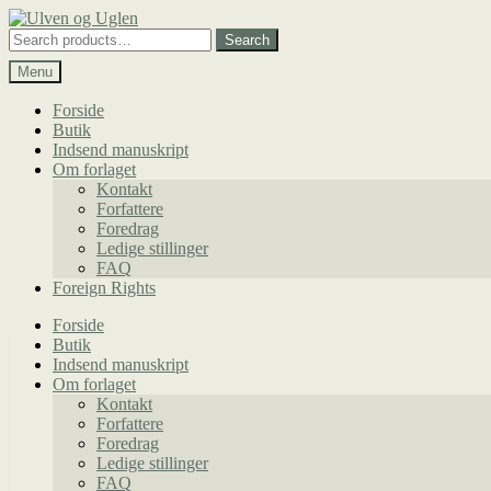
Spring
Spring
til
til
Search
Search
navigation
indhold
for:
Menu
Forside
Butik
Indsend manuskript
Om forlaget
Kontakt
Forfattere
Foredrag
Ledige stillinger
FAQ
Foreign Rights
Forside
Butik
Indsend manuskript
Om forlaget
Kontakt
Forfattere
Foredrag
Ledige stillinger
FAQ