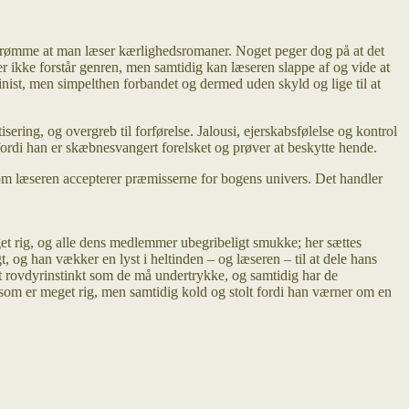
indrømme at man læser kærlighedsromaner. Noget peger dog på at det
der ikke forstår genren, men samtidig kan læseren slappe af og vide at
inist, men simpelthen forbandet og dermed uden skyld og lige til at
sering, og overgreb til forførelse. Jalousi, ejerskabsfølelse og kontrol
ordi han er skæbnesvangert forelsket og prøver at beskytte hende.
 om læseren accepterer præmisserne for bogens univers. Det handler
et rig, og alle dens medlemmer ubegribeligt smukke; her sættes
, og han vækker en lyst i heltinden – og læseren – til at dele hans
et rovdyrinstinkt som de må undertrykke, og samtidig har de
som er meget rig, men samtidig kold og stolt fordi han værner om en