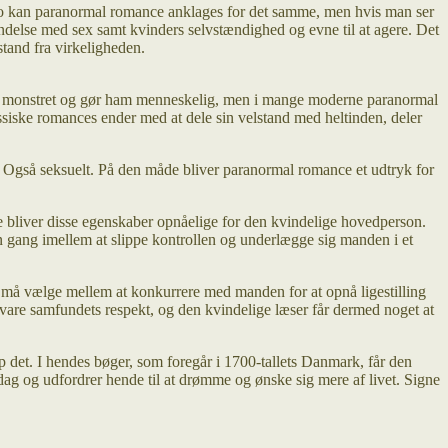
to kan paranormal romance anklages for det samme, men hvis man ser
ndelse med sex samt kvinders selvstændighed og evne til at agere. Det
stand fra virkeligheden.
nden monstret og gør ham menneskelig, men i mange moderne paranormal
assiske romances ender med at dele sin velstand med heltinden, deler
ne. Også seksuelt. På den måde bliver paranormal romance et udtryk for
bliver disse egenskaber opnåelige for den kvindelige hovedperson.
gang imellem at slippe kontrollen og underlægge sig manden i et
n må vælge mellem at konkurrere med manden for at opnå ligestilling
are samfundets respekt, og den kvindelige læser får dermed noget at
 det. I hendes bøger, som foregår i 1700-tallets Danmark, får den
ag og udfordrer hende til at drømme og ønske sig mere af livet. Signe