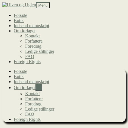
Spring
Spring
Menu
til
til
navigation
indhold
Forside
Butik
Indsend manuskript
Om forlaget
Kontakt
Forfattere
Foredrag
Ledige stillinger
FAQ
Foreign Rights
Forside
Butik
Indsend manuskript
Udfold
Om forlaget
undermenu
Kontakt
Forfattere
Foredrag
Ledige stillinger
FAQ
Foreign Rights