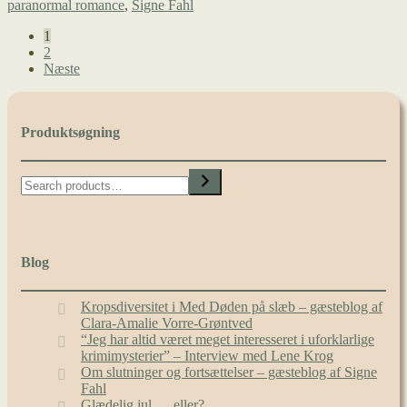
paranormal romance
,
Signe Fahl
Signe
Fahl
Indlægsinddeling
1
2
Næste
Produktsøgning
Search
Blog
Kropsdiversitet i Med Døden på slæb – gæsteblog af
Clara-Amalie Vorre-Grøntved
“Jeg har altid været meget interesseret i uforklarlige
krimimysterier” – Interview med Lene Krog
Om slutninger og fortsættelser – gæsteblog af Signe
Fahl
Glædelig jul … eller?