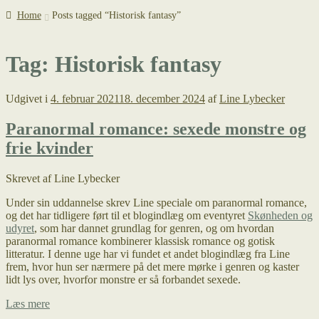
Home
Posts tagged “Historisk fantasy”
Tag:
Historisk fantasy
Udgivet i
4. februar 2021
18. december 2024
af
Line Lybecker
Paranormal romance: sexede monstre og
frie kvinder
Skrevet af Line Lybecker
Under sin uddannelse skrev Line speciale om paranormal romance,
og det har tidligere ført til et blogindlæg om eventyret
Skønheden og
udyret
, som har dannet grundlag for genren, og om hvordan
paranormal romance kombinerer klassisk romance og gotisk
litteratur. I denne uge har vi fundet et andet blogindlæg fra Line
frem, hvor hun ser nærmere på det mere mørke i genren og kaster
lidt lys over, hvorfor monstre er så forbandet sexede.
Paranormal
Læs mere
romance: