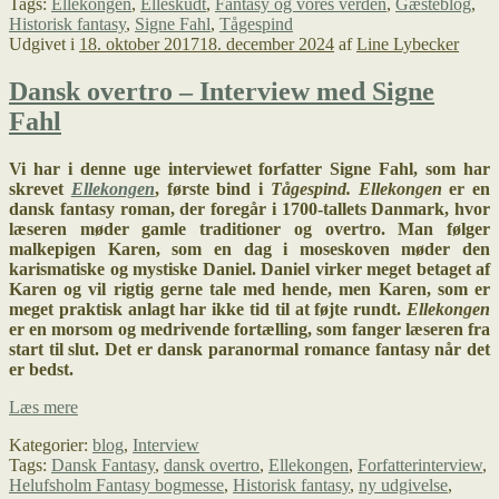
Tags:
Ellekongen
,
Elleskudt
,
Fantasy og vores verden
,
Gæsteblog
,
Historisk fantasy
,
Signe Fahl
,
Tågespind
Udgivet i
18. oktober 2017
18. december 2024
af
Line Lybecker
Dansk overtro – Interview med Signe
Fahl
Vi har i denne uge interviewet forfatter Signe Fahl, som har
skrevet
Ellekongen
, første bind i
Tågespind. E
llekongen
er en
dansk fantasy roman, der foregår i 1700-tallets Danmark, hvor
læseren møder gamle traditioner og overtro. Man følger
malkepigen Karen, som en dag i moseskoven møder den
karismatiske og mystiske Daniel. Daniel virker meget betaget af
Karen og vil rigtig gerne tale med hende, men Karen, som er
meget praktisk anlagt har ikke tid til at føjte rundt.
Ellekongen
er en morsom og medrivende fortælling, som fanger læseren fra
start til slut. Det er dansk paranormal romance fantasy når det
er bedst.
Dansk
Læs mere
overtro
Kategorier:
blog
,
Interview
–
Tags:
Dansk Fantasy
,
dansk overtro
,
Ellekongen
,
Forfatterinterview
,
Interview
Helufsholm Fantasy bogmesse
,
Historisk fantasy
,
ny udgivelse
,
med