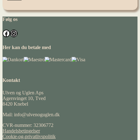
Følg os
Facebook
Instagram
Her kan du betale med
Kontakt
Ulven og Uglen Aps
Agersvinget 10, Tved
8420 Knebel
Mail: info@ulvenoguglen.dk
CVR-nummer: 32306772
Handelsbetingelser
Cookie-og-privatlivspolitik