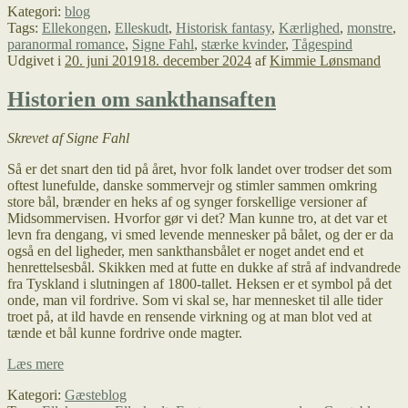
Kategori:
blog
sexede
Tags:
Ellekongen
,
Elleskudt
,
Historisk fantasy
,
Kærlighed
,
monstre
,
monstre
paranormal romance
,
Signe Fahl
,
stærke kvinder
,
Tågespind
og
Udgivet i
20. juni 2019
18. december 2024
af
Kimmie Lønsmand
frie
kvinder
Historien om sankthansaften
Skrevet af Signe Fahl
Så er det snart den tid på året, hvor folk landet over trodser det som
oftest lunefulde, danske sommervejr og stimler sammen omkring
store bål, brænder en heks af og synger forskellige versioner af
Midsommervisen. Hvorfor gør vi det? Man kunne tro, at det var et
levn fra dengang, vi smed levende mennesker på bålet, og der er da
også en del ligheder, men sankthansbålet er noget andet end et
henrettelsesbål. Skikken med at futte en dukke af strå af indvandrede
fra Tyskland i slutningen af 1800-tallet. Heksen er et symbol på det
onde, man vil fordrive. Som vi skal se, har mennesket til alle tider
troet på, at ild havde en rensende virkning og at man blot ved at
tænde et bål kunne fordrive onde magter.
Historien
Læs mere
om
Kategori:
Gæsteblog
sankthansaften