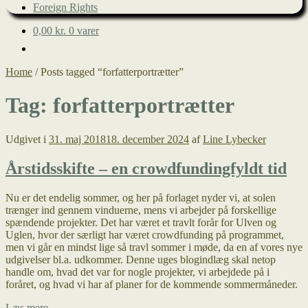
Foreign Rights
0,00
kr.
0 varer
Home
/
Posts tagged “forfatterportrætter”
Tag:
forfatterportrætter
Udgivet i
31. maj 2018
18. december 2024
af
Line Lybecker
Årstidsskifte – en crowdfundingfyldt tid
Nu er det endelig sommer, og her på forlaget nyder vi, at solen
trænger ind gennem vinduerne, mens vi arbejder på forskellige
spændende projekter. Det har været et travlt forår for Ulven og
Uglen, hvor der særligt har været crowdfunding på programmet,
men vi går en mindst lige så travl sommer i møde, da en af vores nye
udgivelser bl.a. udkommer. Denne uges blogindlæg skal netop
handle om, hvad det var for nogle projekter, vi arbejdede på i
foråret, og hvad vi har af planer for de kommende sommermåneder.
Årstidsskifte
Læs mere