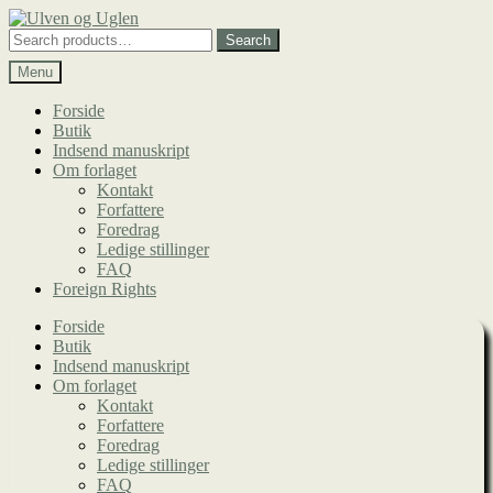
Spring
Spring
til
til
Search
Search
navigation
indhold
for:
Menu
Forside
Butik
Indsend manuskript
Om forlaget
Kontakt
Forfattere
Foredrag
Ledige stillinger
FAQ
Foreign Rights
Forside
Butik
Indsend manuskript
Om forlaget
Kontakt
Forfattere
Foredrag
Ledige stillinger
FAQ