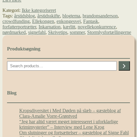
–
Kategori:
Ikke kategoriseret
en
Tags:
årstidsblog
,
årstidsskifte
,
blogtema
,
brandonsanderson
,
crowdfundingfyldt
crowdfunding
,
Ellekongen
,
enkongesvej
,
Fantask
,
tid
forfatterportrætter
,
Inkarnation
,
kærlitt
,
novellekonkurrence
,
nørdmarked
,
signefahl
,
Skrivetips
,
sommer
,
Stormlysfortællingerne
Produktsøgning
Search
Blog
Kropsdiversitet i Med Døden på slæb – gæsteblog af
Clara-Amalie Vorre-Grøntved
“Jeg har altid været meget interesseret i uforklarlige
krimimysterier” – Interview med Lene Krog
Om slutninger og fortsættelser – gæsteblog af Signe Fahl