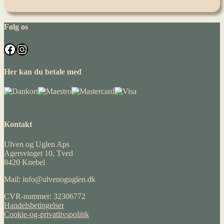
Følg os
Facebook
Instagram
Her kan du betale med
Kontakt
Ulven og Uglen Aps
Agersvinget 10, Tved
8420 Knebel
Mail: info@ulvenoguglen.dk
CVR-nummer: 32306772
Handelsbetingelser
Cookie-og-privatlivspolitik