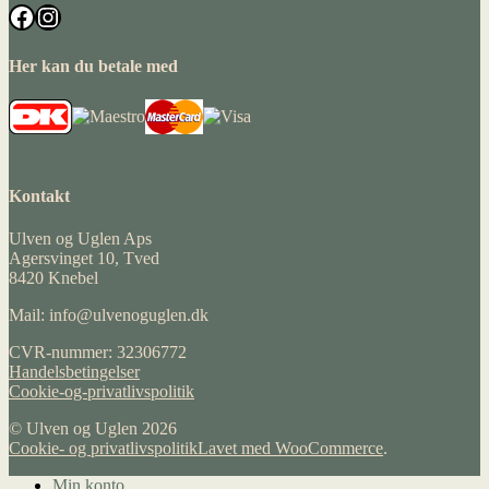
Facebook
Instagram
Her kan du betale med
Kontakt
Ulven og Uglen Aps
Agersvinget 10, Tved
8420 Knebel
Mail: info@ulvenoguglen.dk
CVR-nummer: 32306772
Handelsbetingelser
Cookie-og-privatlivspolitik
© Ulven og Uglen 2026
Cookie- og privatlivspolitik
Lavet med WooCommerce
.
Min konto