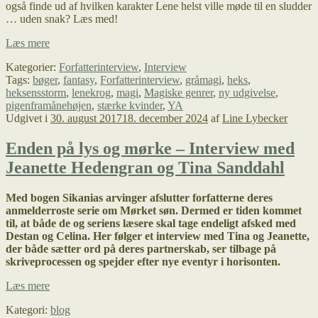
også finde ud af hvilken karakter Lene helst ville møde til en sludder
… uden snak? Læs med!
Interview
Læs mere
af
Kategorier:
Forfatterinterview
,
Interview
Lene
Tags:
bøger
,
fantasy
,
Forfatterinterview
,
gråmagi
,
heks
,
Krog
heksensstorm
,
lenekrog
,
magi
,
Magiske genrer
,
ny udgivelse
,
om
pigenframånehøjen
,
stærke kvinder
,
YA
Heksens
Udgivet i
30. august 2017
18. december 2024
af
Line Lybecker
storm
Enden på lys og mørke – Interview med
Jeanette Hedengran og Tina Sanddahl
Med bogen Sikanias arvinger afslutter forfatterne deres
anmelderroste serie om Mørket søn. Dermed er tiden kommet
til, at både de og seriens læsere skal tage endeligt afsked med
Destan og Celina. Her følger et interview med Tina og Jeanette,
der både sætter ord på deres partnerskab, ser tilbage på
skriveprocessen og spejder efter nye eventyr i horisonten.
Enden
Læs mere
på
Kategori:
blog
lys