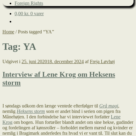
Foreign Rights
0,00
kr.
0 varer
Home
/
Posts tagged “YA”
Tag:
YA
Udgivet i
25. juni 2020
18. december 2024
af
Freja Løvhøj
Interview af Lene Krog om Heksens
storm
I søndags udkom den længe ventede efterfølger til
Grå magi
,
nemlig
Heksens storm
som er andet bind i serien om pigen fra
Månehøjen. I den forbindelse har vi interviewet forfatter
Lene
Krog
om bogen. Hun fortæller blandt andet om sine hekse, gudinder
og fordelingen af kønsroller – forholdet mellem mænd og kvinder er
nemlig i Bragimark anderledes fra hvad vi er vant til. Til slut kan du