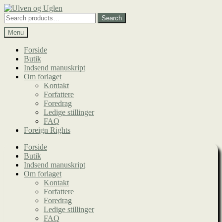
Spring
Spring
til
til
Search
Search
navigation
indhold
for:
Menu
Forside
Butik
Indsend manuskript
Om forlaget
Kontakt
Forfattere
Foredrag
Ledige stillinger
FAQ
Foreign Rights
Forside
Butik
Indsend manuskript
Om forlaget
Kontakt
Forfattere
Foredrag
Ledige stillinger
FAQ