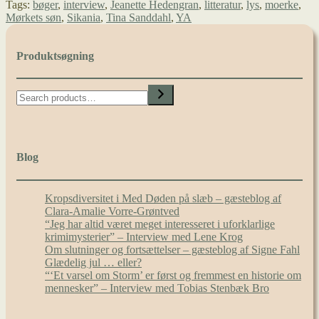
Tags:
bøger
,
interview
,
Jeanette Hedengran
,
litteratur
,
lys
,
moerke
,
og
Mørkets søn
,
Sikania
,
Tina Sanddahl
,
YA
mørke
–
Interview
Produktsøgning
med
Jeanette
Hedengran
Search
og
Tina
Sanddahl
Blog
Kropsdiversitet i Med Døden på slæb – gæsteblog af
Clara-Amalie Vorre-Grøntved
“Jeg har altid været meget interesseret i uforklarlige
krimimysterier” – Interview med Lene Krog
Om slutninger og fortsættelser – gæsteblog af Signe Fahl
Glædelig jul … eller?
“‘Et varsel om Storm’ er først og fremmest en historie om
mennesker” – Interview med Tobias Stenbæk Bro