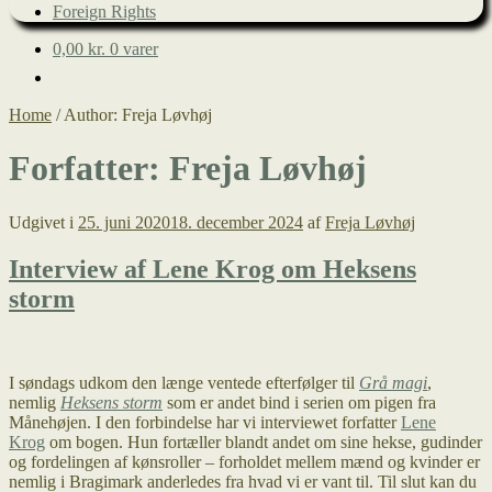
Foreign Rights
0,00
kr.
0 varer
Home
/
Author: Freja Løvhøj
Forfatter:
Freja Løvhøj
Udgivet i
25. juni 2020
18. december 2024
af
Freja Løvhøj
Interview af Lene Krog om Heksens
storm
I søndags udkom den længe ventede efterfølger til
Grå magi
,
nemlig
Heksens storm
som er andet bind i serien om pigen fra
Månehøjen. I den forbindelse har vi interviewet forfatter
Lene
Krog
om bogen. Hun fortæller blandt andet om sine hekse, gudinder
og fordelingen af kønsroller – forholdet mellem mænd og kvinder er
nemlig i Bragimark anderledes fra hvad vi er vant til. Til slut kan du