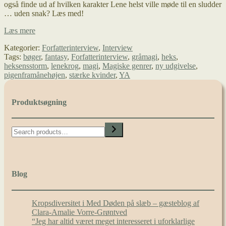
også finde ud af hvilken karakter Lene helst ville møde til en sludder
… uden snak? Læs med!
Interview
Læs mere
af
Kategorier:
Forfatterinterview
,
Interview
Lene
Tags:
bøger
,
fantasy
,
Forfatterinterview
,
gråmagi
,
heks
,
Krog
heksensstorm
,
lenekrog
,
magi
,
Magiske genrer
,
ny udgivelse
,
om
pigenframånehøjen
,
stærke kvinder
,
YA
Heksens
storm
Produktsøgning
Search
Blog
Kropsdiversitet i Med Døden på slæb – gæsteblog af
Clara-Amalie Vorre-Grøntved
“Jeg har altid været meget interesseret i uforklarlige