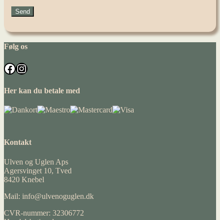
Følg os
Facebook
Instagram
Her kan du betale med
Kontakt
Ulven og Uglen Aps
Agersvinget 10, Tved
8420 Knebel
Mail: info@ulvenoguglen.dk
CVR-nummer: 32306772