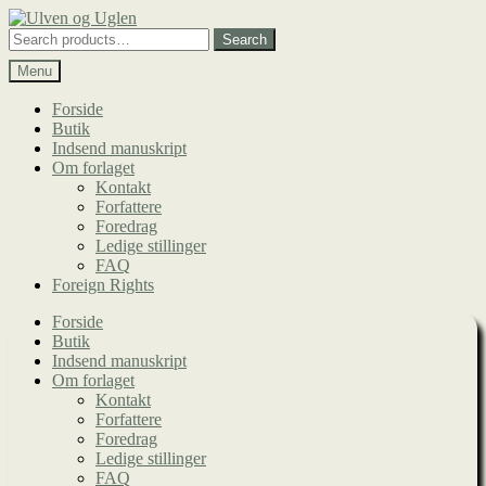
Spring
Spring
til
til
Search
Search
navigation
indhold
for:
Menu
Forside
Butik
Indsend manuskript
Om forlaget
Kontakt
Forfattere
Foredrag
Ledige stillinger
FAQ
Foreign Rights
Forside
Butik
Indsend manuskript
Om forlaget
Kontakt
Forfattere
Foredrag
Ledige stillinger
FAQ