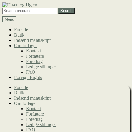
Spring
Spring
til
til
Search
Search
navigation
indhold
for:
Menu
Forside
Butik
Indsend manuskript
Om forlaget
Kontakt
Forfattere
Foredrag
Ledige stillinger
FAQ
Foreign Rights
Forside
Butik
Indsend manuskript
Om forlaget
Kontakt
Forfattere
Foredrag
Ledige stillinger
FAQ