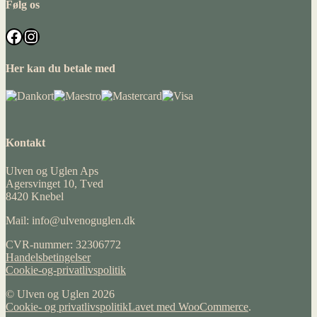
Følg os
Facebook
Instagram
Her kan du betale med
Kontakt
Ulven og Uglen Aps
Agersvinget 10, Tved
8420 Knebel
Mail: info@ulvenoguglen.dk
CVR-nummer: 32306772
Handelsbetingelser
Cookie-og-privatlivspolitik
© Ulven og Uglen 2026
Cookie- og privatlivspolitik
Lavet med WooCommerce
.