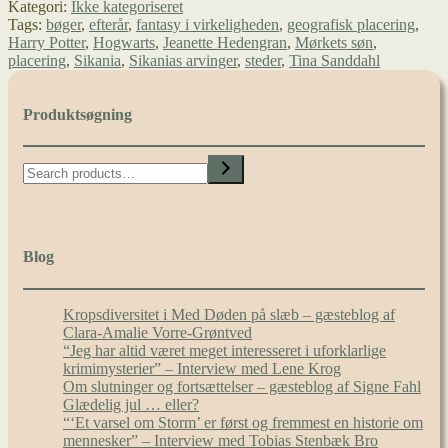
Kategori:
Ikke kategoriseret
Hogwarts,
Tags:
bøger
,
efterår
,
fantasy i virkeligheden
,
geografisk placering
,
og
Harry Potter
,
Hogwarts
,
Jeanette Hedengran
,
Mørkets søn
,
hvordan
placering
,
Sikania
,
Sikanias arvinger
,
steder
,
Tina Sanddahl
finder
jeg
Sikania?
Produktsøgning
Search
Blog
Kropsdiversitet i Med Døden på slæb – gæsteblog af
Clara-Amalie Vorre-Grøntved
“Jeg har altid været meget interesseret i uforklarlige
krimimysterier” – Interview med Lene Krog
Om slutninger og fortsættelser – gæsteblog af Signe Fahl
Glædelig jul … eller?
“‘Et varsel om Storm’ er først og fremmest en historie om
mennesker” – Interview med Tobias Stenbæk Bro