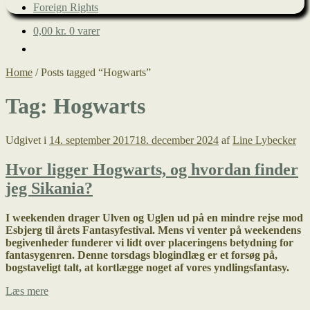
Foreign Rights
0,00
kr.
0 varer
Home
/
Posts tagged “Hogwarts”
Tag:
Hogwarts
Udgivet i
14. september 2017
18. december 2024
af
Line Lybecker
Hvor ligger Hogwarts, og hvordan finder
jeg Sikania?
I weekenden drager Ulven og Uglen ud på en mindre rejse mod
Esbjerg til årets Fantasyfestival. Mens vi venter på weekendens
begivenheder funderer vi lidt over placeringens betydning for
fantasygenren. Denne torsdags blogindlæg er et forsøg på,
bogstaveligt talt, at kortlægge noget af vores yndlingsfantasy.
Hvor
Læs mere
ligger