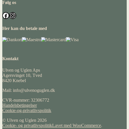
Følg os
Facebook
Instagram
Her kan du betale med
Kontakt
Ulven og Uglen Aps
Agersvinget 10, Tved
8420 Knebel
Mail: info@ulvenoguglen.dk
CVR-nummer: 32306772
Handelsbetingelser
Cookie-og-privatlivspolitik
© Ulven og Uglen 2026
Cookie- og privatlivspolitik
Lavet med WooCommerce
.