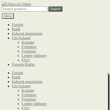
Spring
Spring
til
til
Search
Search
navigation
indhold
for:
Menu
Forside
Butik
Indsend manuskript
Om forlaget
Kontakt
Forfattere
Foredrag
Ledige stillinger
FAQ
Foreign Rights
Forside
Butik
Indsend manuskript
Om forlaget
Kontakt
Forfattere
Foredrag
Ledige stillinger
FAQ