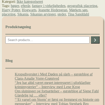
Kategori:
Ikke kategoriseret
Hogwarts,
Tags:
bøger
,
efterår
,
fantasy i virkeligheden
,
geografisk placering
,
og
Harry Potter
,
Hogwarts
,
Jeanette Hedengran
,
Mørkets søn
,
hvordan
placering
,
Sikania
,
Sikanias arvinger
,
steder
,
Tina Sanddahl
finder
jeg
Sikania?
Produktsøgning
Search
Blog
Kropsdiversitet i Med Døden på slæb – gæsteblog af
Clara-Amalie Vorre-Grøntved
“Jeg har altid været meget interesseret i uforklarlige
krimimysterier” – Interview med Lene Krog
Om slutninger og fortsættelser – gæsteblog af Signe Fahl
Glædelig jul … eller?
“‘Et varsel om Storm’ er først og fremmest en historie om
mennesker” – Interview med Tobias Stenbæk Bro