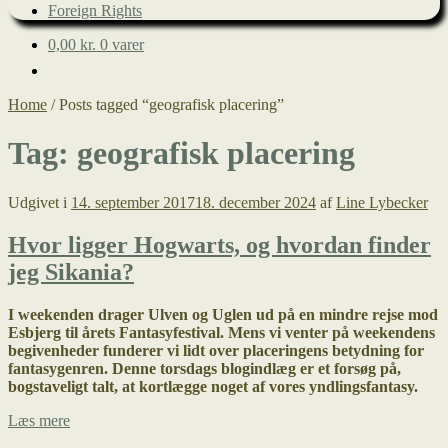
Foreign Rights
0,00
kr.
0 varer
Home
/
Posts tagged “geografisk placering”
Tag:
geografisk placering
Udgivet i
14. september 2017
18. december 2024
af
Line Lybecker
Hvor ligger Hogwarts, og hvordan finder
jeg Sikania?
I weekenden drager Ulven og Uglen ud på en mindre rejse mod
Esbjerg til årets Fantasyfestival. Mens vi venter på weekendens
begivenheder funderer vi lidt over placeringens betydning for
fantasygenren. Denne torsdags blogindlæg er et forsøg på,
bogstaveligt talt, at kortlægge noget af vores yndlingsfantasy.
Hvor
Læs mere
ligger