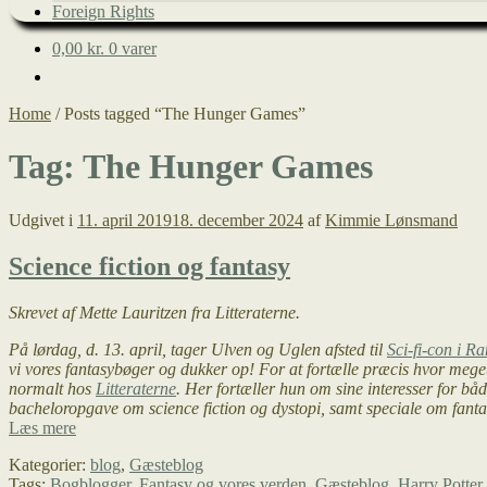
Foreign Rights
0,00
kr.
0 varer
Home
/
Posts tagged “The Hunger Games”
Tag:
The Hunger Games
Udgivet i
11. april 2019
18. december 2024
af
Kimmie Lønsmand
Science fiction og fantasy
Skrevet af Mette Lauritzen fra Litteraterne.
På lørdag, d. 13. april, tager Ulven og Uglen afsted til
Sci-fi-con i R
vi vores fantasybøger og dukker op! For at fortælle præcis hvor meget s
normalt hos
Litteraterne
. Her fortæller hun om sine interesser for bå
bacheloropgave om science fiction og dystopi, samt speciale om fant
Science
Læs mere
fiction
Kategorier:
blog
,
Gæsteblog
og
Tags:
Bogblogger
,
Fantasy og vores verden
,
Gæsteblog
,
Harry Potter
fantasy