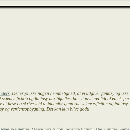
anders
. Det er jo ikke nogen hemmelighed, at vi udgiver fantasy og ikke 
cience fiction og fantasy har tilfælles, har vi inviteret lidt af en eksp
de at læse og skrive – bl.a. indenfor genrerne science-fiction og fantas
asy og verdensopbygning. Det kan kun blive godt!
,
Magiske genrer
,
Messe
,
Sci-fi-con
,
Science fiction
,
The Hunger Game