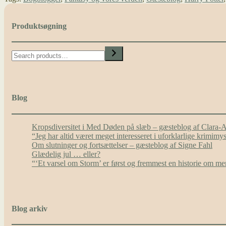
Produktsøgning
Search
Blog
Kropsdiversitet i Med Døden på slæb – gæsteblog af Clara-
“Jeg har altid været meget interesseret i uforklarlige krimim
Om slutninger og fortsættelser – gæsteblog af Signe Fahl
Glædelig jul … eller?
“‘Et varsel om Storm’ er først og fremmest en historie om 
Blog arkiv