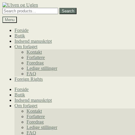
Spring
Spring
til
til
Search
Search
navigation
indhold
for:
Menu
Forside
Butik
Indsend manuskript
Om forlaget
Kontakt
Forfattere
Foredrag
Ledige stillinger
FAQ
Foreign Rights
Forside
Butik
Indsend manuskript
Om forlaget
Kontakt
Forfattere
Foredrag
Ledige stillinger
FAQ