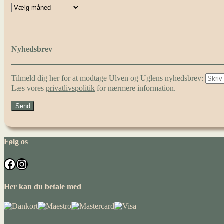
Nyhedsbrev
Tilmeld dig her for at modtage Ulven og Uglens nyhedsbrev:
Læs vores
privatlivspolitik
for nærmere information.
Følg os
Facebook
Instagram
Her kan du betale med