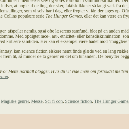
onflikter i mennesket selv og vores forhold til samfundsstrukturer. De
ser, at nogle af de ting, der sker, faktisk ikke er så langt væk fra det,
blemstillinger, som vi selv har i dag, eller frygter vi får, der tages op. O
nne Collins populære serie
The Hunger Games
, eller det kan være en fry
, afspejler nemlig også ofte læserens samfund, blot på en anden måde. I
omme. Med opdigtet race-, art-, etnicitet- eller kønsdiskrimination, som
ved kritisere samtiden. Her kan et eksempel være hadet mod ’mugglere
fantasy, kan science fiction elskere nemt finde glæde ved en lang række 
er frem til, så minder de to genrer en del om hinanden. De benytter b
.
vor Mette normalt blogger. Hvis du vil vide mere om forholdet mellem s
enrer
.
,
Magiske genrer
,
Messe
,
Sci-fi-con
,
Science fiction
,
The Hunger Game