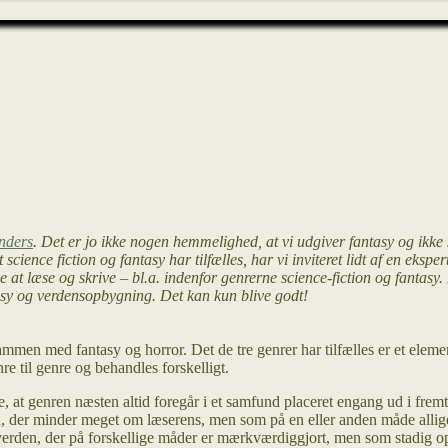
anders
. Det er jo ikke nogen hemmelighed, at vi udgiver fantasy og ikke 
cience fiction og fantasy har tilfælles, har vi inviteret lidt af en eksp
de at læse og skrive – bl.a. indenfor genrerne science-fiction og fantas
asy og verdensopbygning. Det kan kun blive godt!
ammen med fantasy og horror. Det de tre genrer har tilfælles er et element
e til genre og behandles forskelligt.
 at genren næsten altid foregår i et samfund placeret engang ud i fremt
n, der minder meget om læserens, men som på en eller anden måde allige
 en verden, der på forskellige måder er mærkværdiggjort, men som stadig