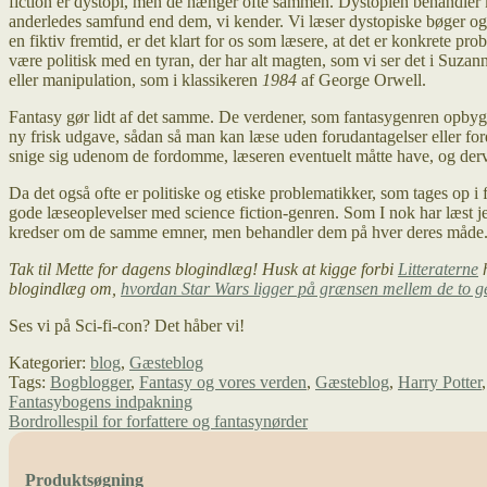
fiction er dystopi, men de hænger ofte sammen. Dystopien behandler k
anderledes samfund end dem, vi kender. Vi læser dystopiske bøger og ind
en fiktiv fremtid, er det klart for os som læsere, at det er konkrete pro
være politisk med en tyran, der har alt magten, som vi ser det i Suza
eller manipulation, som i klassikeren
1984
af George Orwell.
Fantasy gør lidt af det samme. De verdener, som fantasygenren opbygger
ny frisk udgave, sådan så man kan læse uden forudantagelser eller ford
snige sig udenom de fordomme, læseren eventuelt måtte have, og der
Da det også ofte er politiske og etiske problematikker, som tages op i 
gode læseoplevelser med science fiction-genren. Som I nok har læst j
kredser om de samme emner, men behandler dem på hver deres måde
Tak til Mette for dagens blogindlæg! Husk at kigge forbi
Litteraterne
h
blogindlæg om,
hvordan Star Wars ligger på grænsen mellem de to g
Ses vi på Sci-fi-con? Det håber vi!
Kategorier:
blog
,
Gæsteblog
Tags:
Bogblogger
,
Fantasy og vores verden
,
Gæsteblog
,
Harry Potter
Indlægsnavigation
Forrige
Fantasybogens indpakning
indlæg:
Næste
Bordrollespil for forfattere og fantasynørder
indlæg:
Produktsøgning