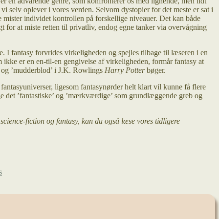
t er en advarende genre, som konfronterer os med lignende, men lidt
 vi selv oplever i vores verden. Selvom dystopier for det meste er sat i
fte mister individet kontrollen på forskellige niveauer. Det kan både
gt for at miste retten til privatliv, endog egne tanker via overvågning
 fantasy forvrides virkeligheden og spejles tilbage til læseren i en
 ikke er en en-til-en gengivelse af virkeligheden, formår fantasy at
’ og ’mudderblod’ i J.K. Rowlings
Harry Potter
bøger.
fantasyuniverser, ligesom fantasynørder helt klart vil kunne få flere
egge det ’fantastiske’ og ’mærkværdige’ som grundlæggende greb og
cience-fiction og fantasy, kan du også læse vores tidligere
s