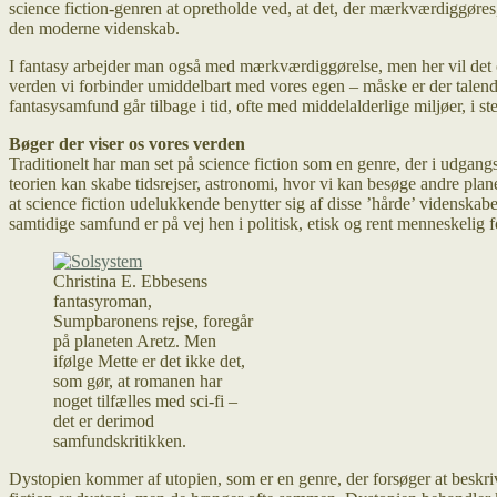
science fiction-genren at opretholde ved, at det, der mærkværdiggøres,
den moderne videnskab.
I fantasy arbejder man også med mærkværdiggørelse, men her vil det o
verden vi forbinder umiddelbart med vores egen – måske er der talende d
fantasysamfund går tilbage i tid, ofte med middelalderlige miljøer, i ste
Bøger der viser os vores verden
Traditionelt har man set på science fiction som en genre, der i udgangs
teorien kan skabe tidsrejser, astronomi, hvor vi kan besøge andre pla
at science fiction udelukkende benytter sig af disse ’hårde’ videnskab
samtidige samfund er på vej hen i politisk, etisk og rent menneskelig f
Christina E. Ebbesens
fantasyroman,
Sumpbaronens rejse, foregår
på planeten Aretz. Men
ifølge Mette er det ikke det,
som gør, at romanen har
noget tilfælles med sci-fi –
det er derimod
samfundskritikken.
Dystopien kommer af utopien, som er en genre, der forsøger at beskrive 