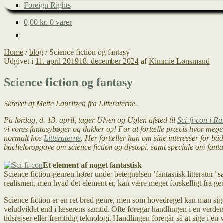
Foreign Rights
0,00
kr.
0 varer
Home
/
blog
/
Science fiction og fantasy
Udgivet i
11. april 2019
18. december 2024
af
Kimmie Lønsmand
Science fiction og fantasy
Skrevet af Mette Lauritzen fra Litteraterne.
På lørdag, d. 13. april, tager Ulven og Uglen afsted til
Sci-fi-con i R
vi vores fantasybøger og dukker op! For at fortælle præcis hvor meget s
normalt hos
Litteraterne
. Her fortæller hun om sine interesser for bå
bacheloropgave om science fiction og dystopi, samt speciale om fant
Et element af noget fantastisk
Science fiction-genren hører under betegnelsen ’fantastisk litteratur’ s
realismen, men hvad det element er, kan være meget forskelligt fra genr
Science fiction er en ret bred genre, men som hovedregel kan man sige,
veludviklet end i læserens samtid. Ofte foregår handlingen i en verde
tidsrejser eller fremtidig teknologi. Handlingen foregår så at sige i