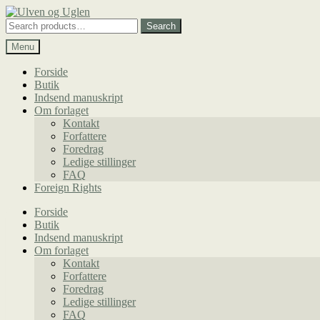
Spring
Spring
til
til
Search
Search
navigation
indhold
for:
Menu
Forside
Butik
Indsend manuskript
Om forlaget
Kontakt
Forfattere
Foredrag
Ledige stillinger
FAQ
Foreign Rights
Forside
Butik
Indsend manuskript
Om forlaget
Kontakt
Forfattere
Foredrag
Ledige stillinger
FAQ