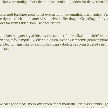
 skal være muligt, eller i det mindste tænkeligt, inden for det verdensb
mvendt forklares med noget overnaturligt og umuligt, ofte magisk. Ver
yr eller helt andre arter så som elvere eller drager. Grundlaget for ver
det for frem i tiden som i science fiction.
punktet benytter sig af ideer, som stammer fra de såkaldte ’hårde’ viden
neter og måske møde liv, eller biologien, hvor eksempelvis genmanipula
er. Det humanistiske og samfundsvidenskabelige ses også tydeligt i genr
orstand.
’det gode sted’, mens dystopien er det modsatte: ’det værst tænkelige st