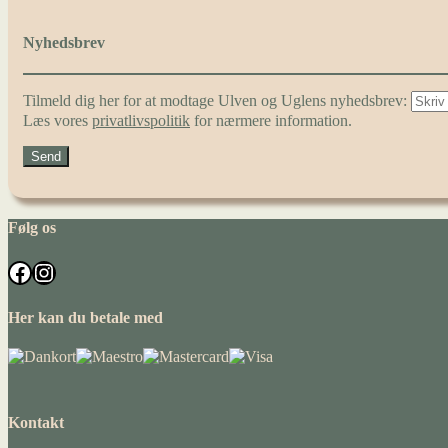
Nyhedsbrev
Tilmeld dig her for at modtage Ulven og Uglens nyhedsbrev:
Læs vores
privatlivspolitik
for nærmere information.
Følg os
Facebook
Instagram
Her kan du betale med
Kontakt