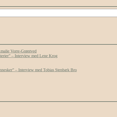
Amalie Vorre-Grøntved
ysterier” – Interview med Lene Krog
mennesker” – Interview med Tobias Stenbæk Bro