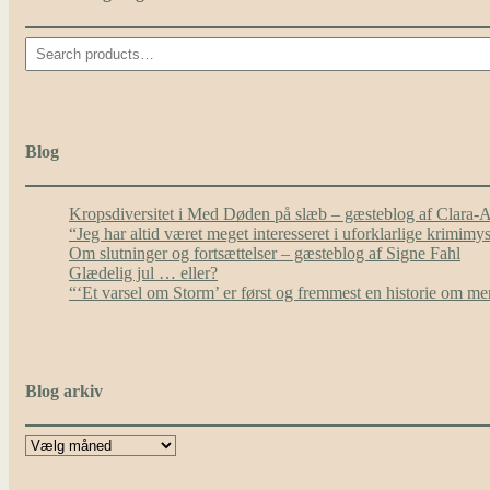
Search
Blog
Kropsdiversitet i Med Døden på slæb – gæsteblog af Clara-
“Jeg har altid været meget interesseret i uforklarlige krimim
Om slutninger og fortsættelser – gæsteblog af Signe Fahl
Glædelig jul … eller?
“‘Et varsel om Storm’ er først og fremmest en historie om 
Blog arkiv