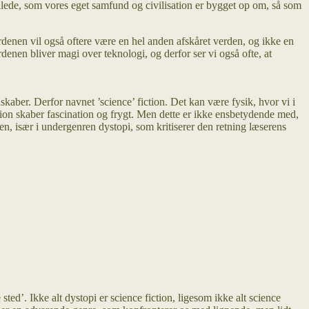
illede, som vores eget samfund og civilisation er bygget op om, så som
denen vil også oftere være en hel anden afskåret verden, og ikke en
denen bliver magi over teknologi, og derfor ser vi også ofte, at
skaber. Derfor navnet ’science’ fiction. Det kan være fysik, hvor vi i
tion skaber fascination og frygt. Men dette er ikke ensbetydende med,
en, især i undergenren dystopi, som kritiserer den retning læserens
ed’. Ikke alt dystopi er science fiction, ligesom ikke alt science