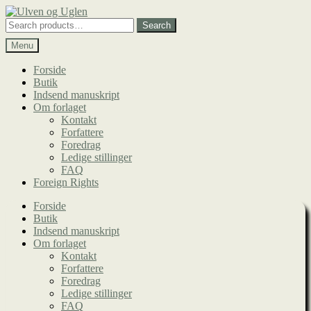
Spring
Spring
til
til
Search
Search
navigation
indhold
for:
Menu
Forside
Butik
Indsend manuskript
Om forlaget
Kontakt
Forfattere
Foredrag
Ledige stillinger
FAQ
Foreign Rights
Forside
Butik
Indsend manuskript
Om forlaget
Kontakt
Forfattere
Foredrag
Ledige stillinger
FAQ