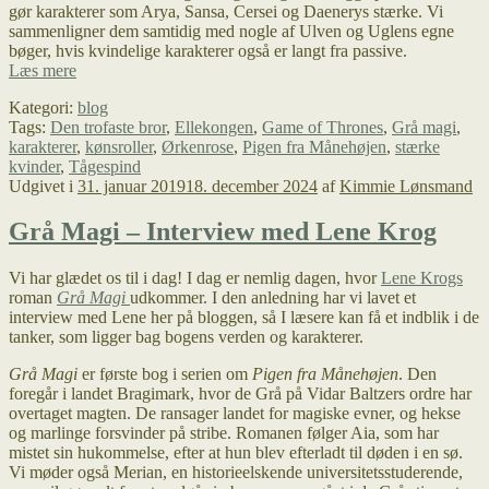
gør karakterer som Arya, Sansa, Cersei og Daenerys stærke. Vi
sammenligner dem samtidig med nogle af Ulven og Uglens egne
bøger, hvis kvindelige karakterer også er langt fra passive.
Game
Læs mere
of
Kategori:
blog
Thrones,
Tags:
Den trofaste bror
,
Ellekongen
,
Game of Thrones
,
Grå magi
,
stærke
karakterer
,
kønsroller
,
Ørkenrose
,
Pigen fra Månehøjen
,
stærke
kvinder
kvinder
,
Tågespind
og
Udgivet i
31. januar 2019
18. december 2024
af
Kimmie Lønsmand
drager
der
ikke
Grå Magi – Interview med Lene Krog
skal
dræbes
Vi har glædet os til i dag! I dag er nemlig dagen, hvor
Lene Krogs
roman
Grå Magi
udkommer. I den anledning har vi lavet et
interview med Lene her på bloggen, så I læsere kan få et indblik i de
tanker, som ligger bag bogens verden og karakterer.
Grå Magi
er første bog i serien om
Pigen fra Månehøjen
. Den
foregår i landet Bragimark, hvor de Grå på Vidar Baltzers ordre har
overtaget magten. De ransager landet for magiske evner, og hekse
og marlinge forsvinder på stribe. Romanen følger Aia, som har
mistet sin hukommelse, efter at hun blev efterladt til døden i en sø.
Vi møder også Merian, en historieelskende universitetsstuderende,