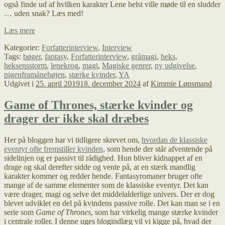
også finde ud af hvilken karakter Lene helst ville møde til en sludder
… uden snak? Læs med!
Interview
Læs mere
af
Kategorier:
Forfatterinterview
,
Interview
Lene
Tags:
bøger
,
fantasy
,
Forfatterinterview
,
gråmagi
,
heks
,
Krog
heksensstorm
,
lenekrog
,
magi
,
Magiske genrer
,
ny udgivelse
,
om
pigenframånehøjen
,
stærke kvinder
,
YA
Heksens
Udgivet i
25. april 2019
18. december 2024
af
Kimmie Lønsmand
storm
Game of Thrones, stærke kvinder og
drager der ikke skal dræbes
Her på bloggen har vi tidligere skrevet om,
hvordan de klassiske
eventyr ofte fremstiller kvinden,
som hende der står afventende på
sidelinjen og er passivt til rådighed. Hun bliver kidnappet af en
drage og skal derefter sidde og vente på, at en stærk mandlig
karakter kommer og redder hende. Fantasyromaner bruger ofte
mange af de samme elementer som de klassiske eventyr. Det kan
være drager, magi og selve det middelalderlige univers. Der er dog
blevet udviklet en del på kvindens passive rolle. Det kan man se i en
serie som
Game of Thrones
, som har virkelig mange stærke kvinder
i centrale roller. I denne uges blogindlæg vil vi kigge på, hvad der