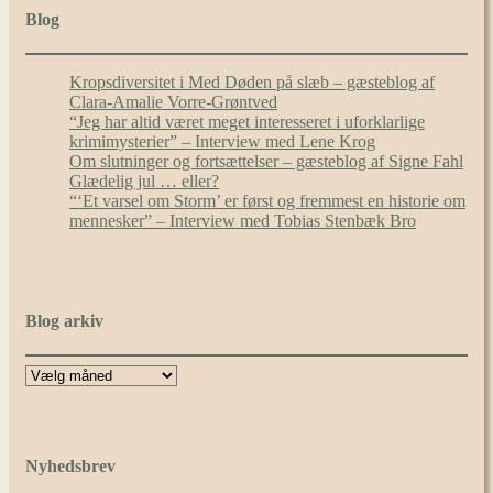
Blog
Kropsdiversitet i Med Døden på slæb – gæsteblog af
Clara-Amalie Vorre-Grøntved
“Jeg har altid været meget interesseret i uforklarlige
krimimysterier” – Interview med Lene Krog
Om slutninger og fortsættelser – gæsteblog af Signe Fahl
Glædelig jul … eller?
“‘Et varsel om Storm’ er først og fremmest en historie om
mennesker” – Interview med Tobias Stenbæk Bro
Blog arkiv
Nyhedsbrev