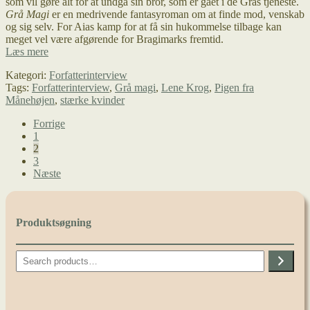
som vil gøre alt for at undgå sin bror, som er gået i de Grås tjeneste.
Grå Magi
er en medrivende fantasyroman om at finde mod, venskab
og sig selv. For Aias kamp for at få sin hukommelse tilbage kan
meget vel være afgørende for Bragimarks fremtid.
Grå
Læs mere
Magi
Kategori:
Forfatterinterview
–
Tags:
Forfatterinterview
,
Grå magi
,
Lene Krog
,
Pigen fra
Interview
Månehøjen
,
stærke kvinder
med
Lene
Indlægsinddeling
Forrige
Krog
1
2
3
Næste
Produktsøgning
Search