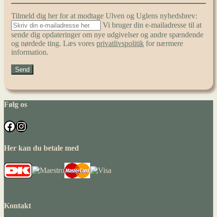
Tilmeld dig her for at modtage Ulven og Uglens nyhedsbrev:
Vi bruger din e-mailadresse til at
sende dig opdateringer om nye udgivelser og andre spændende
og nørdede ting. Læs vores
privatlivspolitik
for nærmere
information.
Følg os
Facebook
Instagram
Her kan du betale med
Kontakt