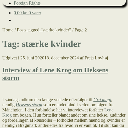
Foreign Rights
0,00
kr.
0 varer
Home
/
Posts tagged “stærke kvinder”
/
Page 2
Tag:
stærke kvinder
Udgivet i
25. juni 2020
18. december 2024
af
Freja Løvhøj
Interview af Lene Krog om Heksens
storm
I søndags udkom den længe ventede efterfølger til
Grå magi
,
nemlig
Heksens storm
som er andet bind i serien om pigen fra
Månehøjen. I den forbindelse har vi interviewet forfatter
Lene
Krog
om bogen. Hun fortæller blandt andet om sine hekse, gudinder
og fordelingen af kønsroller – forholdet mellem mænd og kvinder er
nemlig i Bragimark anderledes fra hvad vi er vant til. Til slut kan du