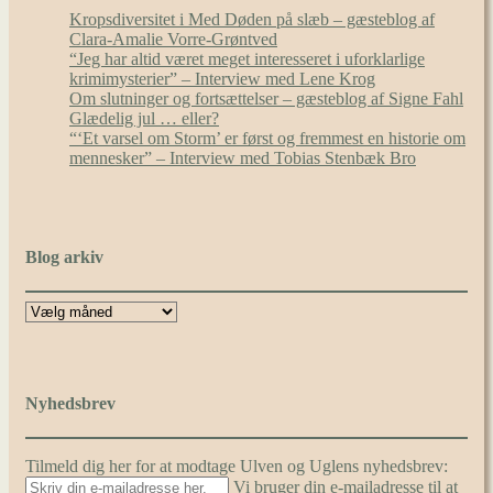
Kropsdiversitet i Med Døden på slæb – gæsteblog af
Clara-Amalie Vorre-Grøntved
“Jeg har altid været meget interesseret i uforklarlige
krimimysterier” – Interview med Lene Krog
Om slutninger og fortsættelser – gæsteblog af Signe Fahl
Glædelig jul … eller?
“‘Et varsel om Storm’ er først og fremmest en historie om
mennesker” – Interview med Tobias Stenbæk Bro
Blog arkiv
Nyhedsbrev
Tilmeld dig her for at modtage Ulven og Uglens nyhedsbrev:
Vi bruger din e-mailadresse til at