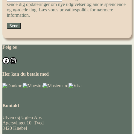
sende dig opdateringer om nye udgivelser og andre spændende
og nørdede ting. Læs vores
privatlivspolitik
for nærmere
information.
Følg os
Facebook
Instagram
Her kan du betale med
Kontakt
Ulven og Uglen Aps
Agersvinget 10, Tved
8420 Knebel