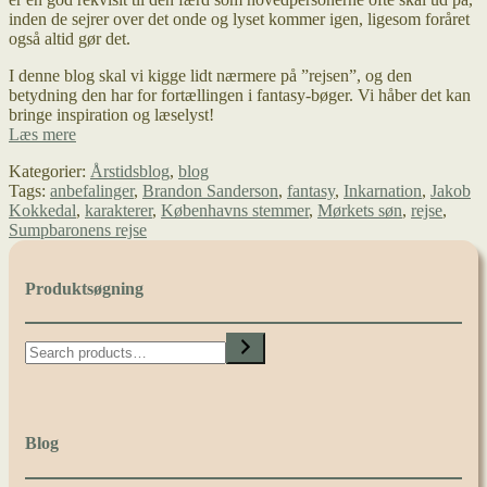
inden de sejrer over det onde og lyset kommer igen, ligesom foråret
også altid gør det.
I denne blog skal vi kigge lidt nærmere på ”rejsen”, og den
betydning den har for fortællingen i fantasy-bøger. Vi håber det kan
bringe inspiration og læselyst!
Den
Læs mere
fantastiske
Kategorier:
Årstidsblog
,
blog
rejse
Tags:
anbefalinger
,
Brandon Sanderson
,
fantasy
,
Inkarnation
,
Jakob
Kokkedal
,
karakterer
,
Københavns stemmer
,
Mørkets søn
,
rejse
,
Sumpbaronens rejse
Produktsøgning
Search
Blog