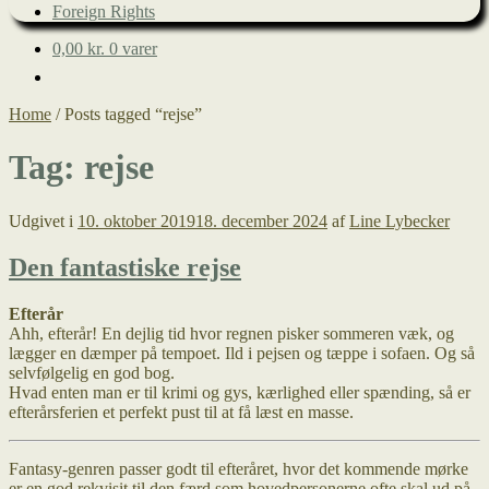
Foreign Rights
0,00
kr.
0 varer
Home
/
Posts tagged “rejse”
Tag:
rejse
Udgivet i
10. oktober 2019
18. december 2024
af
Line Lybecker
Den fantastiske rejse
Efterår
Ahh, efterår! En dejlig tid hvor regnen pisker sommeren væk, og
lægger en dæmper på tempoet. Ild i pejsen og tæppe i sofaen. Og så
selvfølgelig en god bog.
Hvad enten man er til krimi og gys, kærlighed eller spænding, så er
efterårsferien et perfekt pust til at få læst en masse.
Fantasy-genren passer godt til efteråret, hvor det kommende mørke
er en god rekvisit til den færd som hovedpersonerne ofte skal ud på,