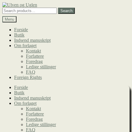
Spring
Spring
til
til
Search
Search
navigation
indhold
for:
Menu
Forside
Butik
Indsend manuskript
Om forlaget
Kontakt
Forfattere
Foredrag
Ledige stillinger
FAQ
Foreign Rights
Forside
Butik
Indsend manuskript
Om forlaget
Kontakt
Forfattere
Foredrag
Ledige stillinger
FAQ