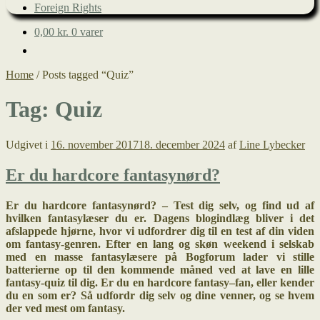
Foreign Rights
0,00
kr.
0 varer
Home
/
Posts tagged “Quiz”
Tag:
Quiz
Udgivet i
16. november 2017
18. december 2024
af
Line Lybecker
Er du hardcore fantasynørd?
Er du hardcore fantasynørd? – Test dig selv, og find ud af
hvilken fantasylæser du er.
Dagens blogindlæg bliver i det
afslappede hjørne, hvor vi udfordrer dig til en test af din viden
om fantasy-genren. Efter en lang og skøn weekend i selskab
med en masse fantasylæsere på Bogforum lader vi stille
batterierne op til den kommende måned ved at lave en lille
fantasy-quiz til dig. Er du en hardcore fantasy–fan, eller kender
du en som er? Så udfordr dig selv og dine venner, og se hvem
der ved mest om fantasy.