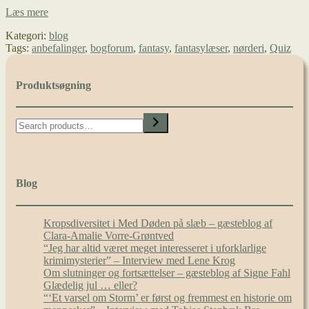
Er
Læs mere
du
Kategori:
blog
hardcore
Tags:
anbefalinger
,
bogforum
,
fantasy
,
fantasylæser
,
nørderi
,
Quiz
fantasynørd?
Produktsøgning
Search
Blog
Kropsdiversitet i Med Døden på slæb – gæsteblog af
Clara-Amalie Vorre-Grøntved
“Jeg har altid været meget interesseret i uforklarlige
krimimysterier” – Interview med Lene Krog
Om slutninger og fortsættelser – gæsteblog af Signe Fahl
Glædelig jul … eller?
“‘Et varsel om Storm’ er først og fremmest en historie om