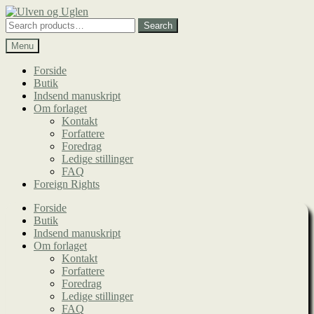
Spring
Spring
til
til
Search
Search
navigation
indhold
for:
Menu
Forside
Butik
Indsend manuskript
Om forlaget
Kontakt
Forfattere
Foredrag
Ledige stillinger
FAQ
Foreign Rights
Forside
Butik
Indsend manuskript
Om forlaget
Kontakt
Forfattere
Foredrag
Ledige stillinger
FAQ