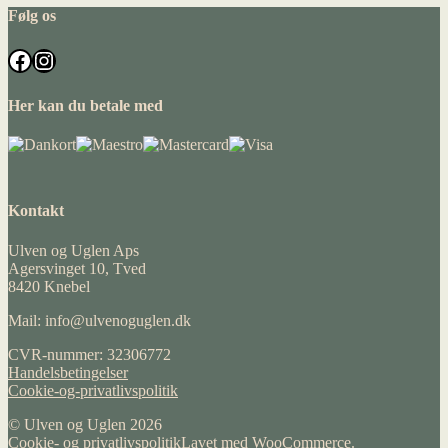
Følg os
Facebook
Instagram
Her kan du betale med
Kontakt
Ulven og Uglen Aps
Agersvinget 10, Tved
8420 Knebel
Mail: info@ulvenoguglen.dk
CVR-nummer: 32306772
Handelsbetingelser
Cookie-og-privatlivspolitik
© Ulven og Uglen 2026
Cookie- og privatlivspolitik
Lavet med WooCommerce
.