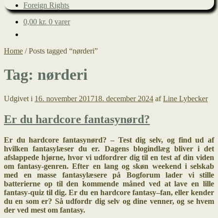
Foreign Rights
0,00
kr.
0 varer
Home
/
Posts tagged “nørderi”
Tag:
nørderi
Udgivet i
16. november 2017
18. december 2024
af
Line Lybecker
Er du hardcore fantasynørd?
Er du hardcore fantasynørd? – Test dig selv, og find ud af
hvilken fantasylæser du er.
Dagens blogindlæg bliver i det
afslappede hjørne, hvor vi udfordrer dig til en test af din viden
om fantasy-genren. Efter en lang og skøn weekend i selskab
med en masse fantasylæsere på Bogforum lader vi stille
batterierne op til den kommende måned ved at lave en lille
fantasy-quiz til dig. Er du en hardcore fantasy–fan, eller kender
du en som er? Så udfordr dig selv og dine venner, og se hvem
der ved mest om fantasy.