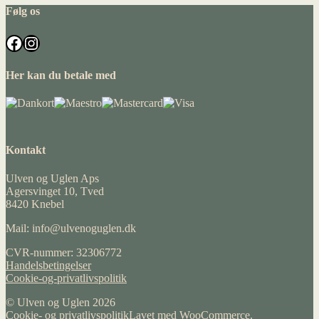
Følg os
Facebook
Instagram
Her kan du betale med
Kontakt
Ulven og Uglen Aps
Agersvinget 10, Tved
8420 Knebel
Mail: info@ulvenoguglen.dk
CVR-nummer: 32306772
Handelsbetingelser
Cookie-og-privatlivspolitik
© Ulven og Uglen 2026
Cookie- og privatlivspolitik
Lavet med WooCommerce
.