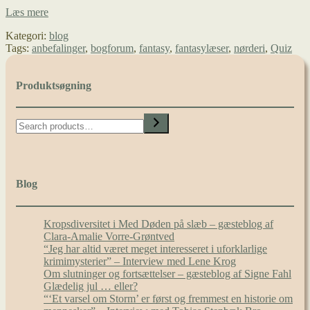
Er
Læs mere
du
Kategori:
blog
hardcore
Tags:
anbefalinger
,
bogforum
,
fantasy
,
fantasylæser
,
nørderi
,
Quiz
fantasynørd?
Produktsøgning
Search
Blog
Kropsdiversitet i Med Døden på slæb – gæsteblog af
Clara-Amalie Vorre-Grøntved
“Jeg har altid været meget interesseret i uforklarlige
krimimysterier” – Interview med Lene Krog
Om slutninger og fortsættelser – gæsteblog af Signe Fahl
Glædelig jul … eller?
“‘Et varsel om Storm’ er først og fremmest en historie om