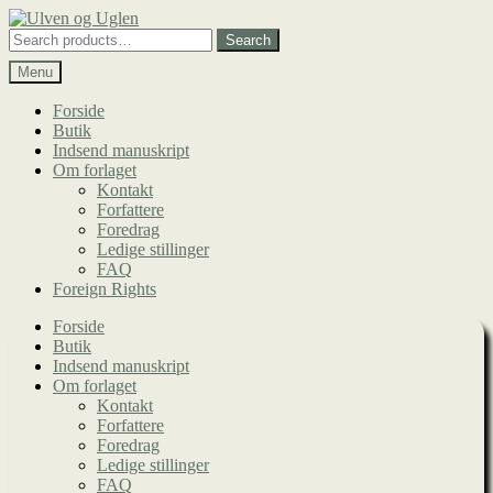
Spring
Spring
til
til
Search
Search
navigation
indhold
for:
Menu
Forside
Butik
Indsend manuskript
Om forlaget
Kontakt
Forfattere
Foredrag
Ledige stillinger
FAQ
Foreign Rights
Forside
Butik
Indsend manuskript
Om forlaget
Kontakt
Forfattere
Foredrag
Ledige stillinger
FAQ