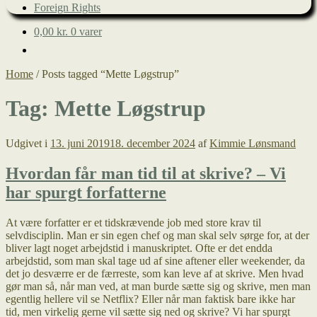
Foreign Rights
0,00
kr.
0 varer
Home
/
Posts tagged “Mette Løgstrup”
Tag:
Mette Løgstrup
Udgivet i
13. juni 2019
18. december 2024
af
Kimmie Lønsmand
Hvordan får man tid til at skrive? – Vi
har spurgt forfatterne
At være forfatter er et tidskrævende job med store krav til
selvdisciplin. Man er sin egen chef og man skal selv sørge for, at der
bliver lagt noget arbejdstid i manuskriptet. Ofte er det endda
arbejdstid, som man skal tage ud af sine aftener eller weekender, da
det jo desværre er de færreste, som kan leve af at skrive. Men hvad
gør man så, når man ved, at man burde sætte sig og skrive, men man
egentlig hellere vil se Netflix? Eller når man faktisk bare ikke har
tid, men virkelig gerne vil sætte sig ned og skrive? Vi har spurgt