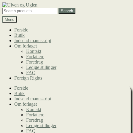
Spring
Spring
til
til
Search
Search
navigation
indhold
for:
Menu
Forside
Butik
Indsend manuskript
Om forlaget
Kontakt
Forfattere
Foredrag
Ledige stillinger
FAQ
Foreign Rights
Forside
Butik
Indsend manuskript
Om forlaget
Kontakt
Forfattere
Foredrag
Ledige stillinger
FAQ