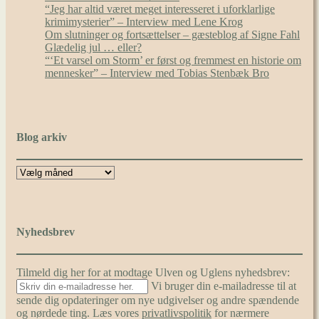
“Jeg har altid været meget interesseret i uforklarlige
krimimysterier” – Interview med Lene Krog
Om slutninger og fortsættelser – gæsteblog af Signe Fahl
Glædelig jul … eller?
“‘Et varsel om Storm’ er først og fremmest en historie om
mennesker” – Interview med Tobias Stenbæk Bro
Blog arkiv
Nyhedsbrev
Tilmeld dig her for at modtage Ulven og Uglens nyhedsbrev:
Vi bruger din e-mailadresse til at
sende dig opdateringer om nye udgivelser og andre spændende
og nørdede ting. Læs vores
privatlivspolitik
for nærmere