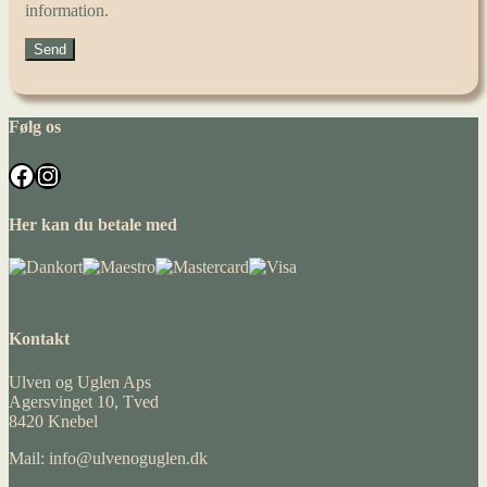
information.
Følg os
Facebook
Instagram
Her kan du betale med
Kontakt
Ulven og Uglen Aps
Agersvinget 10, Tved
8420 Knebel
Mail: info@ulvenoguglen.dk