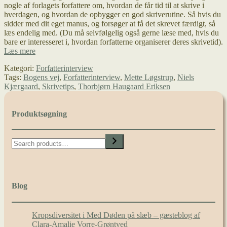
nogle af forlagets forfattere om, hvordan de får tid til at skrive i
hverdagen, og hvordan de opbygger en god skriverutine. Så hvis du
sidder med dit eget manus, og forsøger at få det skrevet færdigt, så
læs endelig med. (Du må selvfølgelig også gerne læse med, hvis du
bare er interesseret i, hvordan forfatterne organiserer deres skrivetid).
Hvordan
Læs mere
får
Kategori:
Forfatterinterview
man
Tags:
Bogens vej
,
Forfatterinterview
,
Mette Løgstrup
,
Niels
tid
Kjærgaard
,
Skrivetips
,
Thorbjørn Haugaard Eriksen
til
at
skrive?
Produktsøgning
–
Vi
har
Search
spurgt
forfatterne
Blog
Kropsdiversitet i Med Døden på slæb – gæsteblog af
Clara-Amalie Vorre-Grøntved