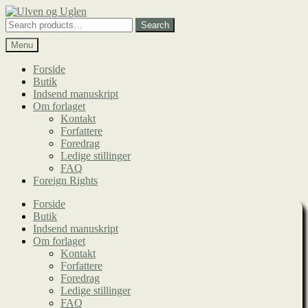
Spring
Spring
til
til
Search
Search
navigation
indhold
for:
Menu
Forside
Butik
Indsend manuskript
Om forlaget
Kontakt
Forfattere
Foredrag
Ledige stillinger
FAQ
Foreign Rights
Forside
Butik
Indsend manuskript
Om forlaget
Kontakt
Forfattere
Foredrag
Ledige stillinger
FAQ