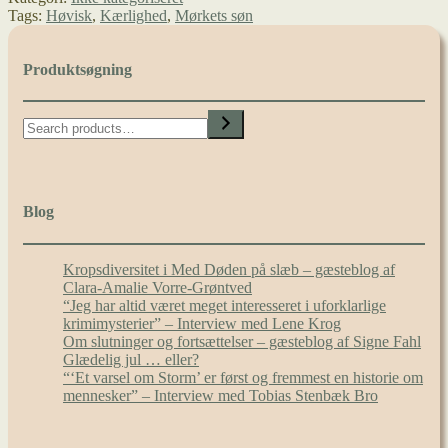
Tags:
Høvisk
,
Kærlighed
,
Mørkets søn
Mørkets
søn
Produktsøgning
Search
Blog
Kropsdiversitet i Med Døden på slæb – gæsteblog af
Clara-Amalie Vorre-Grøntved
“Jeg har altid været meget interesseret i uforklarlige
krimimysterier” – Interview med Lene Krog
Om slutninger og fortsættelser – gæsteblog af Signe Fahl
Glædelig jul … eller?
“‘Et varsel om Storm’ er først og fremmest en historie om
mennesker” – Interview med Tobias Stenbæk Bro