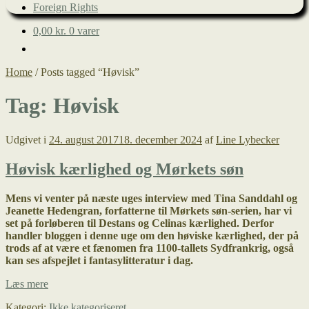
Foreign Rights
0,00
kr.
0 varer
Home
/
Posts tagged “Høvisk”
Tag:
Høvisk
Udgivet i
24. august 2017
18. december 2024
af
Line Lybecker
Høvisk kærlighed og Mørkets søn
Mens vi venter på næste uges interview med Tina Sanddahl og
Jeanette Hedengran, forfatterne til Mørkets søn-serien, har vi
set på forløberen til Destans og Celinas kærlighed. Derfor
handler bloggen i denne uge om den høviske kærlighed, der på
trods af at være et fænomen fra 1100-tallets Sydfrankrig, også
kan ses afspejlet i fantasylitteratur i dag.
Høvisk
Læs mere
kærlighed
Kategori:
Ikke kategoriseret
og