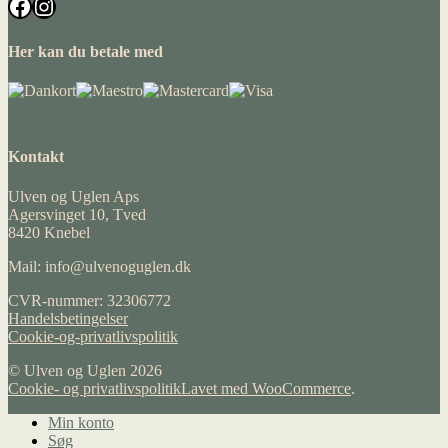
Facebook
Instagram
Her kan du betale med
Kontakt
Ulven og Uglen Aps
Agersvinget 10, Tved
8420 Knebel
Mail: info@ulvenoguglen.dk
CVR-nummer: 32306772
Handelsbetingelser
Cookie-og-privatlivspolitik
© Ulven og Uglen 2026
Cookie- og privatlivspolitik
Lavet med WooCommerce
.
Min konto
Søg