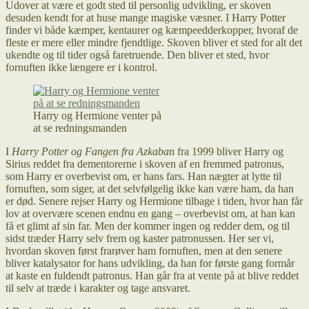
Udover at være et godt sted til personlig udvikling, er skoven
desuden kendt for at huse mange magiske væsner. I Harry Potter
finder vi både kæmper, kentaurer og kæmpeedderkopper, hvoraf de
fleste er mere eller mindre fjendtlige. Skoven bliver et sted for alt det
ukendte og til tider også faretruende. Den bliver et sted, hvor
fornuften ikke længere er i kontrol.
Harry og Hermione venter på
at se redningsmanden
I
Harry Potter og Fangen fra Azkaba
n fra 1999 bliver Harry og
Sirius reddet fra dementorerne i skoven af en fremmed patronus,
som Harry er overbevist om, er hans fars. Han nægter at lytte til
fornuften, som siger, at det selvfølgelig ikke kan være ham, da han
er død. Senere rejser Harry og Hermione tilbage i tiden, hvor han får
lov at overvære scenen endnu en gang – overbevist om, at han kan
få et glimt af sin far. Men der kommer ingen og redder dem, og til
sidst træder Harry selv frem og kaster patronussen. Her ser vi,
hvordan skoven først frarøver ham fornuften, men at den senere
bliver katalysator for hans udvikling, da han for første gang formår
at kaste en fuldendt patronus. Han går fra at vente på at blive reddet
til selv at træde i karakter og tage ansvaret.