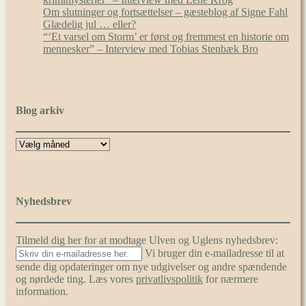
Om slutninger og fortsættelser – gæsteblog af Signe Fahl
Glædelig jul … eller?
“‘Et varsel om Storm’ er først og fremmest en historie om
mennesker” – Interview med Tobias Stenbæk Bro
Blog arkiv
Nyhedsbrev
Tilmeld dig her for at modtage Ulven og Uglens nyhedsbrev:
Vi bruger din e-mailadresse til at
sende dig opdateringer om nye udgivelser og andre spændende
og nørdede ting. Læs vores
privatlivspolitik
for nærmere
information.