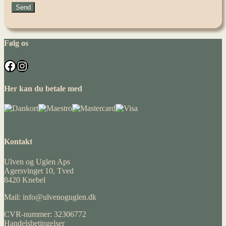
Følg os
Facebook
Instagram
Her kan du betale med
Kontakt
Ulven og Uglen Aps
Agersvinget 10, Tved
8420 Knebel
Mail: info@ulvenoguglen.dk
CVR-nummer: 32306772
Handelsbetingelser