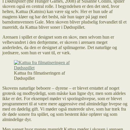
I
Dødsspillet
(the Hunger Games, 2008) af Susanne Collins, spiller
skoven også en central rolle. I begyndelsen er den det sted, hvor
helten, Kattua (Katniss) kan være sig selv. Her er hun ude af
magtens kløer og har det bedst, når hun tager på jagt med
barndomsvennen Gale. Men skoven bliver pludselig forvandlet til et
mareridt, da Kattua bliver soner i Dødsspillet.
Arenaen i spillet er designet som en skov, men selvom hun er
velbevandret i den derhjemme, er skoven i arenaen meget
anderledes, da den er designet af spilmagerne. Det naturlige og
jordnære, som hun er vant til, er væk.
Kattua fra filmatiseringen af
Dødsspillet
Skovens naturlige beboere – dyrene – er blevet erstattet af noget
grotesk og modbydeligt, som måske kan ligne dyr, men som aldeles
ikke er det. For eksempel møder vi sporingshvepse, som er blevet
programmeret til at være mere aggressive end almindelige hvepse og
med en dødelig gift. Vi møder også muterede ulve, som har træk fra
de døde sonere fra spillet, og som bestemt ikke opfører sig som
almindelige dyr.
Men uanset hvor mange mareridt Kattua møder i skoven i arenaen,