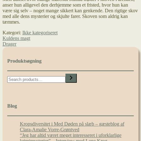
anser hun alligevel den derhjemme som et fristed, hvor hun kan
være sig selv – noget mange sikkert kan genkende. Den rigtige skov
med alle dens mysterier og skjulte farer. Skoven som aldrig kan
tæmmes.
Kategori:
Ikke kategoriseret
Indlægsnavigation
Forrige
Kuldens magt
indlæg:
Næste
Drager
indlæg:
Produktsøgning
Search
Blog
Kropsdiversitet i Med Døden på slæb – gæsteblog af
Clara-Amalie Vorre-Grøntved
“Jeg har altid været meget interesseret i uforklarlige
krimimysterier” – Interview med Lene Krog