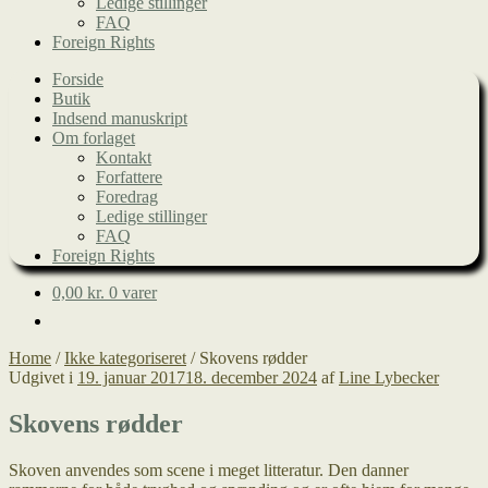
Ledige stillinger
FAQ
Foreign Rights
Forside
Butik
Indsend manuskript
Om forlaget
Kontakt
Forfattere
Foredrag
Ledige stillinger
FAQ
Foreign Rights
0,00
kr.
0 varer
Home
/
Ikke kategoriseret
/
Skovens rødder
Udgivet i
19. januar 2017
18. december 2024
af
Line Lybecker
Skovens rødder
Skoven anvendes som scene i meget litteratur. Den danner