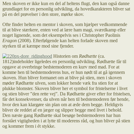
Men skoven er ikke kun en del af heltens flugt, den kan også danne
grundlaget for en personlig udvikling, da hovedkarakteren bliver sat
på en del prøvelser i den store, mørke skov.
Ofte finder helten en mentor i skoven, som hjælper vedkommende
til at blive stærkere, enten ved at lære ham magi, sværdkamp eller
noget lignende, som det eksempelvis ses i Christopher Paolinis
Eragon
(2008). Efterfølgende kan helten forlade skoven med
styrken til at kæmpe mod sine fjender.
Historien om
Rødhætte
(ca.
1812)indeholder ligeledes en personlig udvikling. Rødhætte får til
opgave at overbringe bedstemoderen en kurv med mad. For at
komme hen til bedstemoderens hus, er hun nødt til at gå igennem
skoven. Hun bliver formanet om at blive på stien, men i skoven
møder Rødhætte ulven, som lokker hende væk fra stien for at
plukke blomster. Skoven bliver her et symbol for fristelserne i livet
og stien bliver ”den rette vej”. Da Rødhætte giver efter for fristelsen,
får det konsekvenser, da ulven når hen til bedstemoderen før hende,
hvor den kan klargøre sin plan om at æde dem begge. Heldigvis
bliver de reddet af en jæger og slipper begge med livet i behold.
Den næste gang Rødhætte skal besøge bedstemoderen har hun
forstået vigtigheden i at lytte til moderens råd, og hun bliver på stien
og kommer frem i ét stykke.