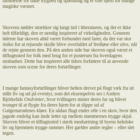
rammerne for både tryghed og spænding og er ofte hjem for mange
magiske væsner.
Skovens rødder strækker sig langt ind i litteraturen, og det er ikke
helt tilfældigt, den er nemlig inspireret af virkeligheden. Gennem
tiderne har skoven altid været forbundet med farer, da der var stor
risiko for at rejsende skulle blive overfaldet af fredløse eller ulve, når
de rejste gennem den. På den anden side har skoven også været et
tilflugtssted for folk med brug for et pusterum fra hverdagens
strabadser. Dette har inspireret alle tiders forfattere til at anvende
skoven som scene for deres fortællinger.
I mange fantasyfortællinger bliver helten drevet på flugt væk fra sit
stille liv og ud på eventyr, som det eksempelvis ses i Anders
Björkelids
Ondvinter
, hvor tvillingers mister deres far og bliver
tvunget til at flygte fra deres hjem for at slippe ud af
Galgemændenes kløer. En sådan flugt ender ofte i en skov, hvor den
jagede endelig kan ånde lettet op mellem stammernes trygge skjul.
Skoven bliver et tilflugtssted i stærk modsætning til byens hektiske
liv og hjemmets trygge rammer. Her gælder andre regler – eller slet
ingen.