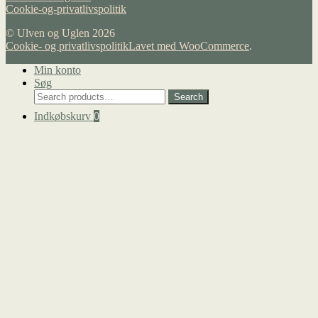
Cookie-og-privatlivspolitik
© Ulven og Uglen 2026
Cookie- og privatlivspolitik
Lavet med WooCommerce
.
Min konto
Søg
Search
Search
for:
Indkøbskurv
0