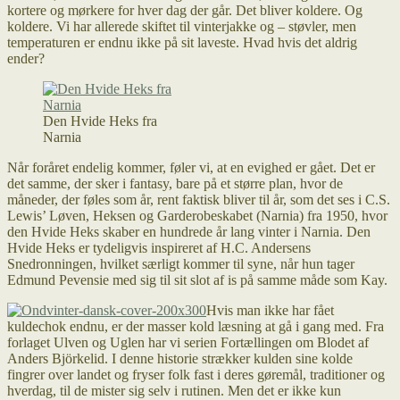
kortere og mørkere for hver dag der går. Det bliver koldere. Og
koldere. Vi har allerede skiftet til vinterjakke og – støvler, men
temperaturen er endnu ikke på sit laveste. Hvad hvis det aldrig
ender?
Den Hvide Heks fra
Narnia
Når foråret endelig kommer, føler vi, at en evighed er gået. Det er
det samme, der sker i fantasy, bare på et større plan, hvor de
måneder, der føles som år, rent faktisk bliver til år, som det ses i C.S.
Lewis’ Løven, Heksen og Garderobeskabet (Narnia) fra 1950, hvor
den Hvide Heks skaber en hundrede år lang vinter i Narnia. Den
Hvide Heks er tydeligvis inspireret af H.C. Andersens
Snedronningen, hvilket særligt kommer til syne, når hun tager
Edmund Pevensie med sig til sit slot af is på samme måde som Kay.
Hvis man ikke har fået
kuldechok endnu, er der masser kold læsning at gå i gang med. Fra
forlaget Ulven og Uglen har vi serien Fortællingen om Blodet af
Anders Björkelid. I denne historie strækker kulden sine kolde
fingrer over landet og fryser folk fast i deres gøremål, traditioner og
hverdag, til de mister sig selv i rutinen. Men det er ikke kun