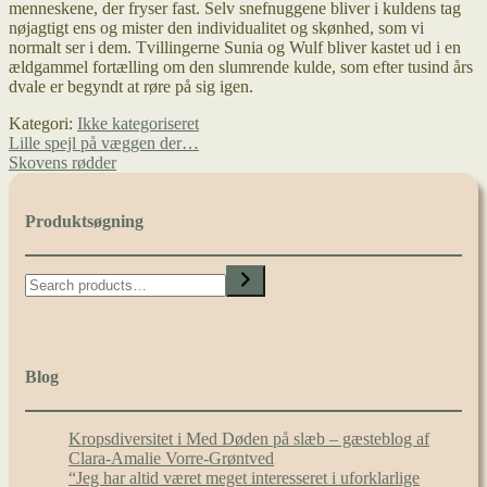
menneskene, der fryser fast. Selv snefnuggene bliver i kuldens tag
nøjagtigt ens og mister den individualitet og skønhed, som vi
normalt ser i dem. Tvillingerne Sunia og Wulf bliver kastet ud i en
ældgammel fortælling om den slumrende kulde, som efter tusind års
dvale er begyndt at røre på sig igen.
Kategori:
Ikke kategoriseret
Indlægsnavigation
Forrige
Lille spejl på væggen der…
indlæg:
Næste
Skovens rødder
indlæg:
Produktsøgning
Search
Blog
Kropsdiversitet i Med Døden på slæb – gæsteblog af
Clara-Amalie Vorre-Grøntved
“Jeg har altid været meget interesseret i uforklarlige