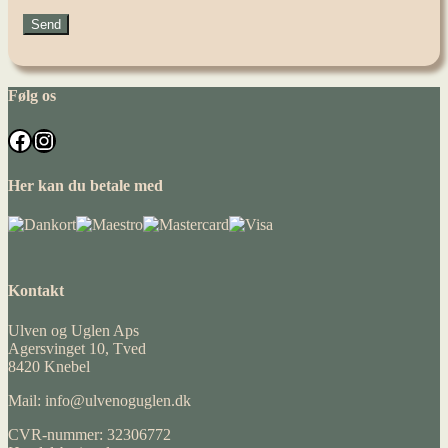
Følg os
Facebook
Instagram
Her kan du betale med
Kontakt
Ulven og Uglen Aps
Agersvinget 10, Tved
8420 Knebel
Mail: info@ulvenoguglen.dk
CVR-nummer: 32306772