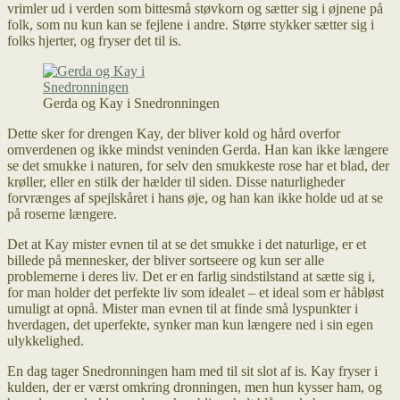
vrimler ud i verden som bittesmå støvkorn og sætter sig i øjnene på
folk, som nu kun kan se fejlene i andre. Større stykker sætter sig i
folks hjerter, og fryser det til is.
Gerda og Kay i Snedronningen
Dette sker for drengen Kay, der bliver kold og hård overfor
omverdenen og ikke mindst veninden Gerda. Han kan ikke længere
se det smukke i naturen, for selv den smukkeste rose har et blad, der
krøller, eller en stilk der hælder til siden. Disse naturligheder
forvrænges af spejlskåret i hans øje, og han kan ikke holde ud at se
på roserne længere.
Det at Kay mister evnen til at se det smukke i det naturlige, er et
billede på mennesker, der bliver sortseere og kun ser alle
problemerne i deres liv. Det er en farlig sindstilstand at sætte sig i,
for man holder det perfekte liv som idealet – et ideal som er håbløst
umuligt at opnå. Mister man evnen til at finde små lyspunkter i
hverdagen, det uperfekte, synker man kun længere ned i sin egen
ulykkelighed.
En dag tager Snedronningen ham med til sit slot af is. Kay fryser i
kulden, der er værst omkring dronningen, men hun kysser ham, og