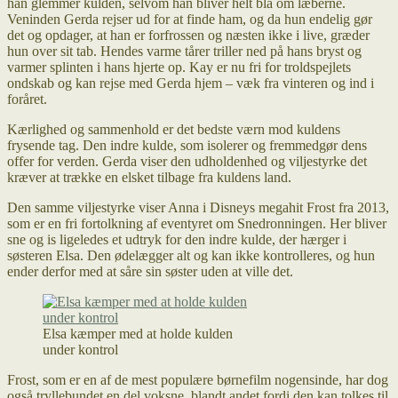
han glemmer kulden, selvom han bliver helt blå om læberne.
Veninden Gerda rejser ud for at finde ham, og da hun endelig gør
det og opdager, at han er forfrossen og næsten ikke i live, græder
hun over sit tab. Hendes varme tårer triller ned på hans bryst og
varmer splinten i hans hjerte op. Kay er nu fri for troldspejlets
ondskab og kan rejse med Gerda hjem – væk fra vinteren og ind i
foråret.
Kærlighed og sammenhold er det bedste værn mod kuldens
frysende tag. Den indre kulde, som isolerer og fremmedgør dens
offer for verden. Gerda viser den udholdenhed og viljestyrke det
kræver at trække en elsket tilbage fra kuldens land.
Den samme viljestyrke viser Anna i Disneys megahit Frost fra 2013,
som er en fri fortolkning af eventyret om Snedronningen. Her bliver
sne og is ligeledes et udtryk for den indre kulde, der hærger i
søsteren Elsa. Den ødelægger alt og kan ikke kontrolleres, og hun
ender derfor med at såre sin søster uden at ville det.
Elsa kæmper med at holde kulden
under kontrol
Frost, som er en af de mest populære børnefilm nogensinde, har dog
også tryllebundet en del voksne, blandt andet fordi den kan tolkes til