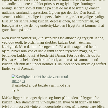
at handle om mere end blot prinsesser og lykkelige slutninger.
Mange ser den som et billede på et af de mest besværlige emner i
nutidens samfund: depression. Og den gør det flot. Den forstår at
sætte det uhåndgribelige i et perspektiv, der gør det usynlige synligt.
Elsa griber selvfølgelig kulden, depressionen, helt forkert an, og
forsøger at skjule den og undertrykke den i frygt for at komme til at
gøre skade på andre.
Men kulden vokser sig kun stærkere i isolationen og frygten. Anna,
ved dog godt, hvordan man skubber kulden bort – gennem
kærlighed. Men da hun forsøger at få Elsa til at tage med hende
hjem, bliver hun ved et uheld ramt af den frysende magi, og nu
begynder kulden også at brede sig i Anna. Først da det går op for
Elsa, at Anna hele tiden har haft ret i, at de må stå sammen mod
kulden, får hun den under kontrol. Hun lader sneen smelte og foråret
finder vej til Arendal.
Kærlighed er det bedste værn mod sne
og is
Måske ligger der noget dybere og lurer på bunden af frygten for
kulden. Den stammer fra virkeligheden, hvor vi til tider kan blive i
tvivl om, hvorvidt vinteren nogensinde ender, når dagene bare bliver