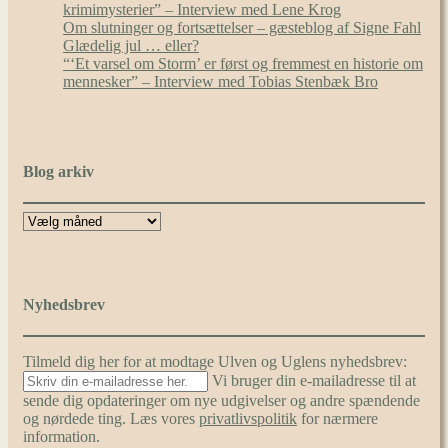
krimimysterier” – Interview med Lene Krog
Om slutninger og fortsættelser – gæsteblog af Signe Fahl
Glædelig jul … eller?
“‘Et varsel om Storm’ er først og fremmest en historie om
mennesker” – Interview med Tobias Stenbæk Bro
Blog arkiv
Nyhedsbrev
Tilmeld dig her for at modtage Ulven og Uglens nyhedsbrev:
Vi bruger din e-mailadresse til at
sende dig opdateringer om nye udgivelser og andre spændende
og nørdede ting. Læs vores
privatlivspolitik
for nærmere
information.