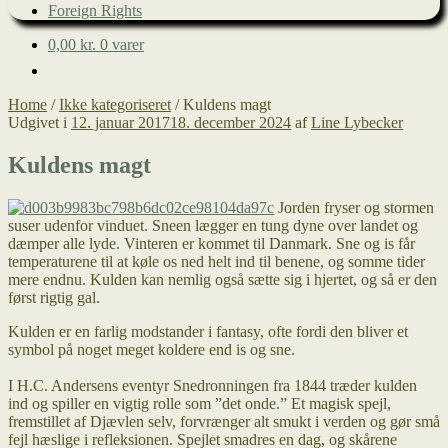
Foreign Rights
0,00
kr.
0 varer
Home
/
Ikke kategoriseret
/
Kuldens magt
Udgivet i
12. januar 2017
18. december 2024
af
Line Lybecker
Kuldens magt
Jorden fryser og stormen
suser udenfor vinduet. Sneen lægger en tung dyne over landet og
dæmper alle lyde. Vinteren er kommet til Danmark. Sne og is får
temperaturene til at køle os ned helt ind til benene, og somme tider
mere endnu. Kulden kan nemlig også sætte sig i hjertet, og så er den
først rigtig gal.
Kulden er en farlig modstander i fantasy, ofte fordi den bliver et
symbol på noget meget koldere end is og sne.
I H.C. Andersens eventyr Snedronningen fra 1844 træder kulden
ind og spiller en vigtig rolle som ”det onde.” Et magisk spejl,
fremstillet af Djævlen selv, forvrænger alt smukt i verden og gør små
fejl hæslige i refleksionen. Spejlet smadres en dag, og skårene