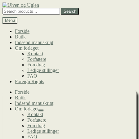
Spring
Spring
til
til
Search
Search
navigation
indhold
for:
Menu
Forside
Butik
Indsend manuskript
Om forlaget
Kontakt
Forfattere
Foredrag
Ledige stillinger
FAQ
Foreign Rights
Forside
Butik
Indsend manuskript
Om forlaget
Udfold
Kontakt
undermenu
Forfattere
Foredrag
Ledige stillinger
FAQ