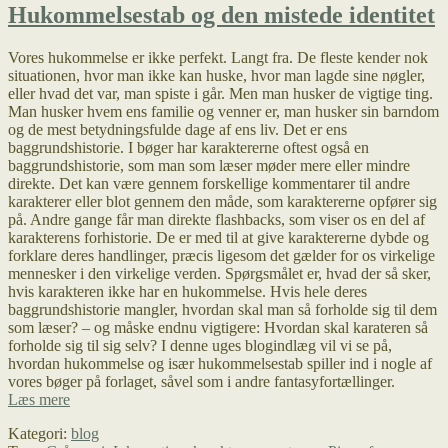
Hukommelsestab og den mistede identitet
Vores hukommelse er ikke perfekt. Langt fra. De fleste kender nok
situationen, hvor man ikke kan huske, hvor man lagde sine nøgler,
eller hvad det var, man spiste i går. Men man husker de vigtige ting.
Man husker hvem ens familie og venner er, man husker sin barndom
og de mest betydningsfulde dage af ens liv. Det er ens
baggrundshistorie. I bøger har karaktererne oftest også en
baggrundshistorie, som man som læser møder mere eller mindre
direkte. Det kan være gennem forskellige kommentarer til andre
karakterer eller blot gennem den måde, som karaktererne opfører sig
på. Andre gange får man direkte flashbacks, som viser os en del af
karakterens forhistorie. De er med til at give karaktererne dybde og
forklare deres handlinger, præcis ligesom det gælder for os virkelige
mennesker i den virkelige verden. Spørgsmålet er, hvad der så sker,
hvis karakteren ikke har en hukommelse. Hvis hele deres
baggrundshistorie mangler, hvordan skal man så forholde sig til dem
som læser? – og måske endnu vigtigere: Hvordan skal karateren så
forholde sig til sig selv? I denne uges blogindlæg vil vi se på,
hvordan hukommelse og især hukommelsestab spiller ind i nogle af
vores bøger på forlaget, såvel som i andre fantasyfortællinger.
Hukommelsestab
Læs mere
og
Kategori:
blog
den