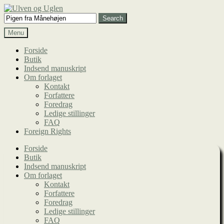
Spring
Spring
til
til
Search
Search
navigation
indhold
for:
Menu
Forside
Butik
Indsend manuskript
Om forlaget
Kontakt
Forfattere
Foredrag
Ledige stillinger
FAQ
Foreign Rights
Forside
Butik
Indsend manuskript
Om forlaget
Kontakt
Forfattere
Foredrag
Ledige stillinger
FAQ