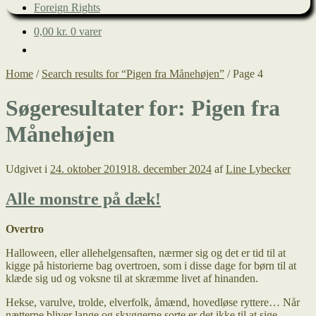
Foreign Rights
0,00
kr.
0 varer
Home
/
Search results for “Pigen fra Månehøjen”
/
Page 4
Søgeresultater for:
Pigen fra
Månehøjen
Udgivet i
24. oktober 2019
18. december 2024
af
Line Lybecker
Alle monstre på dæk!
Overtro
Halloween, eller allehelgensaften, nærmer sig og det er tid til at
kigge på historierne bag overtroen, som i disse dage for børn til at
klæde sig ud og voksne til at skræmme livet af hinanden.
Hekse, varulve, trolde, elverfolk, åmænd, hovedløse ryttere… Når
nætterne bliver lange og skyggerne sorte er det ikke til at sige,