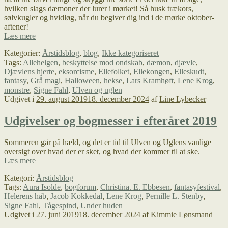
hvilken slags dæmoner der lurer i mørket! Så husk trækors,
sølvkugler og hvidløg, når du begiver dig ind i de mørke oktober-
aftener!
Alle
Læs mere
monstre
Kategorier:
Årstidsblog
,
blog
,
Ikke kategoriseret
på
Tags:
Allehelgen
,
beskyttelse mod ondskab
,
dæmon
,
djævle
,
dæk!
Djævlens hjerte
,
eksorcisme
,
Ellefolket
,
Ellekongen
,
Elleskudt
,
fantasy
,
Grå magi
,
Halloween
,
hekse
,
Lars Kramhøft
,
Lene Krog
,
monstre
,
Signe Fahl
,
Ulven og uglen
Udgivet i
29. august 2019
18. december 2024
af
Line Lybecker
Udgivelser og bogmesser i efteråret 2019
Sommeren går på hæld, og det er tid til Ulven og Uglens vanlige
oversigt over hvad der er sket, og hvad der kommer til at ske.
Udgivelser
Læs mere
og
Kategori:
Årstidsblog
bogmesser
Tags:
Aura Isolde
,
bogforum
,
Christina. E. Ebbesen
,
fantasyfestival
,
i
Helerens håb
,
Jacob Kokkedal
,
Lene Krog
,
Pernille L. Stenby
,
efteråret
Signe Fahl
,
Tågespind
,
Under huden
2019
Udgivet i
27. juni 2019
18. december 2024
af
Kimmie Lønsmand