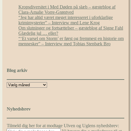
Kropsdiversitet i Med Døden på slæb – gæsteblog af
Clara-Amalie Vorre-Grøntved
“Jeg har altid været meget interesseret i uforklarlige
krimimysterier” – Interview med Lene Krog
Om slutninger og fortsættelser – gæsteblog af Signe Fahl
Glædelig jul … eller?
“‘Et varsel om Storm’ er først og fremmest en historie om
mennesker” – Interview med Tobias Stenbæk Bro
Blog arkiv
Nyhedsbrev
Tilmeld dig her for at modtage Ulven og Uglens nyhedsbrev: