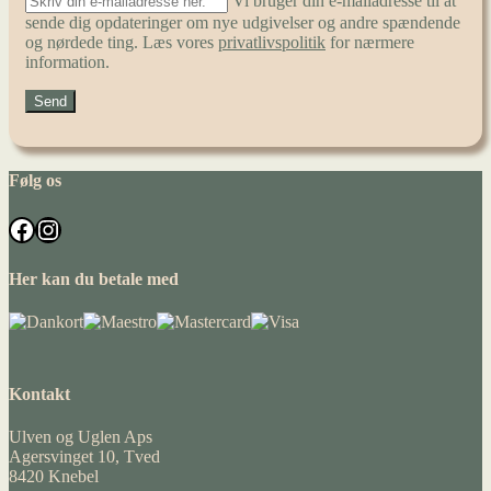
Vi bruger din e-mailadresse til at
sende dig opdateringer om nye udgivelser og andre spændende
og nørdede ting. Læs vores
privatlivspolitik
for nærmere
information.
Følg os
Facebook
Instagram
Her kan du betale med
Kontakt
Ulven og Uglen Aps
Agersvinget 10, Tved
8420 Knebel