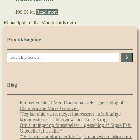
199,00
kr.
Read more
Et manipuleret liv
Moder Jords døtre
Produktsøgning
Search
Blog
Kropsdiversitet i Med Døden på slæb – gæsteblog af
Clara-Amalie Vorre-Grøntved
“Jeg har altid været meget interesseret i uforklarlige
krimimysterier” – Interview med Lene Krog
Om slutninger og fortsættelser – gæsteblog af Signe Fahl
Glædelig jul … eller?
“‘Et varsel om Storm’ er først og fremmest en historie om