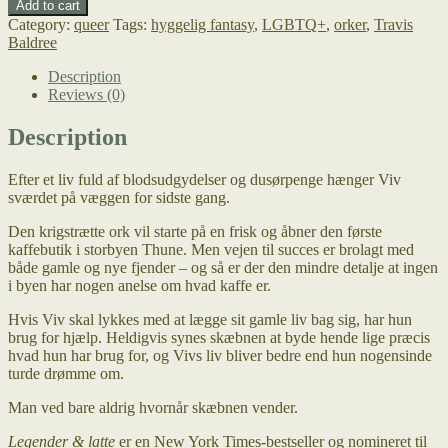
Add to cart
latte
Category:
queer
Tags:
hyggelig fantasy
,
LGBTQ+
,
orker
,
Travis
quantity
Baldree
Description
Reviews (0)
Description
Efter et liv fuld af blodsudgydelser og dusørpenge hænger Viv
sværdet på væggen for sidste gang.
Den krigstrætte ork vil starte på en frisk og åbner den første
kaffebutik i storbyen Thune. Men vejen til succes er brolagt med
både gamle og nye fjender – og så er der den mindre detalje at ingen
i byen har nogen anelse om hvad kaffe er.
Hvis Viv skal lykkes med at lægge sit gamle liv bag sig, har hun
brug for hjælp. Heldigvis synes skæbnen at byde hende lige præcis
hvad hun har brug for, og Vivs liv bliver bedre end hun nogensinde
turde drømme om.
Man ved bare aldrig hvornår skæbnen vender.
Legender & latte
er en New York Times-bestseller og nomineret til