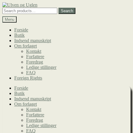
Spring
Spring
til
til
Search
Search
navigation
indhold
for:
Menu
Forside
Butik
Indsend manuskript
Om forlaget
Kontakt
Forfattere
Foredrag
Ledige stillinger
FAQ
Foreign Rights
Forside
Butik
Indsend manuskript
Om forlaget
Kontakt
Forfattere
Foredrag
Ledige stillinger
FAQ