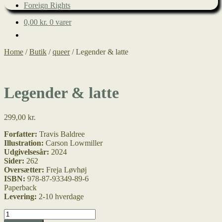
Foreign Rights
0,00
kr.
0 varer
Home
/
Butik
/
queer
/
Legender & latte
Legender & latte
299,00
kr.
Forfatter:
Travis Baldree
Illustration:
Carson Lowmiller
Udgivelsesår:
2024
Sider:
262
Oversætter:
Freja Løvhøj
ISBN:
978-87-93349-89-6
Paperback
Levering:
2-10 hverdage
Legender
&