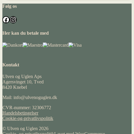
Følg os
Facebook
Instagram
Her kan du betale med
Kontakt
Ulven og Uglen Aps
Agersvinget 10, Tved
8420 Knebel
Mail: info@ulvenoguglen.dk
CVR-nummer: 32306772
Handelsbetingelser
Cookie-og-privatlivspolitik
© Ulven og Uglen 2026
Cookie- og privatlivspolitik
Lavet med WooCommerce
.