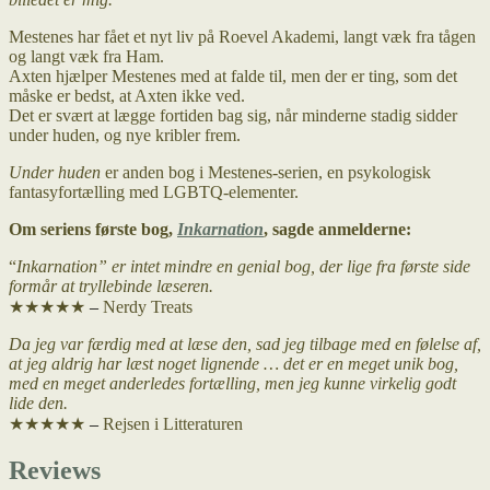
Mestenes har fået et nyt liv på Roevel Akademi, langt væk fra tågen
og langt væk fra Ham.
Axten hjælper Mestenes med at falde til, men der er ting, som det
måske er bedst, at Axten ikke ved.
Det er svært at lægge fortiden bag sig, når minderne stadig sidder
under huden, og nye kribler frem.
Under huden
er anden bog i Mestenes-serien, en psykologisk
fantasyfortælling med LGBTQ-elementer.
Om seriens første bog,
Inkarnation
, sagde anmelderne:
“
Inkarnation” er intet mindre en genial bog, der lige fra første side
formår at tryllebinde læseren.
★★★★★
–
Nerdy Treats
Da jeg var færdig med at læse den, sad jeg tilbage med en følelse af,
at jeg aldrig har læst noget lignende … det er en meget unik bog,
med en meget anderledes fortælling, men jeg kunne virkelig godt
lide den.
★★★★★
–
Rejsen i Litteraturen
Reviews