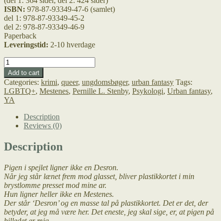
(del 1: 364 sider, del 2: 424 sider)
ISBN:
978-87-93349-47-6 (samlet)
del 1: 978-87-93349-45-2
del 2: 978-87-93349-46-9
Paperback
Leveringstid:
2-10 hverdage
Under
huden
Add to cart
quantity
Categories:
krimi
,
queer
,
ungdomsbøger
,
urban fantasy
Tags:
LGBTQ+
,
Mestenes
,
Pernille L. Stenby
,
Psykologi
,
Urban fantasy
,
YA
Description
Reviews (0)
Description
Pigen i spejlet ligner ikke en Desron.
Når jeg står lænet frem mod glasset, bliver plastikkortet i min
brystlomme presset mod mine ar.
Hun ligner heller ikke en Mestenes.
Der står ‘Desron’ og en masse tal på plastikkortet. Det er det, der
betyder, at jeg må være her. Det eneste, jeg skal sige, er, at pigen på
billedet er mig.