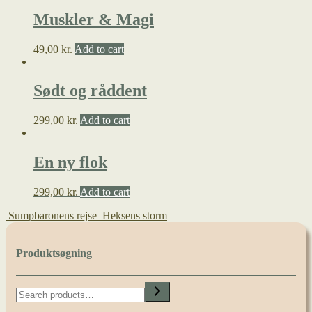
Muskler & Magi
49,00
kr.
Add to cart
Sødt og råddent
299,00
kr.
Add to cart
En ny flok
299,00
kr.
Add to cart
Sumpbaronens rejse
Heksens storm
Produktsøgning
Search