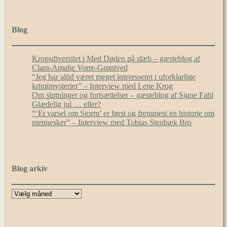
Blog
Kropsdiversitet i Med Døden på slæb – gæsteblog af
Clara-Amalie Vorre-Grøntved
“Jeg har altid været meget interesseret i uforklarlige
krimimysterier” – Interview med Lene Krog
Om slutninger og fortsættelser – gæsteblog af Signe Fahl
Glædelig jul … eller?
“‘Et varsel om Storm’ er først og fremmest en historie om
mennesker” – Interview med Tobias Stenbæk Bro
Blog arkiv