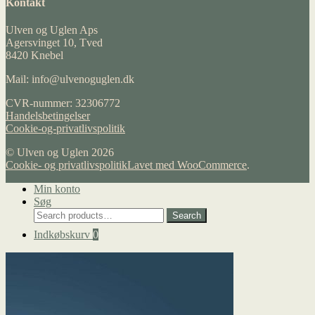
Kontakt
Ulven og Uglen Aps
Agersvinget 10, Tved
8420 Knebel
Mail: info@ulvenoguglen.dk
CVR-nummer: 32306772
Handelsbetingelser
Cookie-og-privatlivspolitik
© Ulven og Uglen 2026
Cookie- og privatlivspolitik
Lavet med WooCommerce
.
Min konto
Søg
Search
Search
for:
Indkøbskurv
0