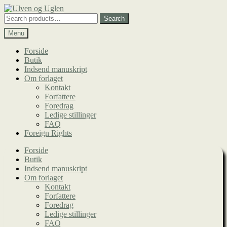
Spring
Spring
til
til
Search
Search
navigation
indhold
for:
Menu
Forside
Butik
Indsend manuskript
Om forlaget
Kontakt
Forfattere
Foredrag
Ledige stillinger
FAQ
Foreign Rights
Forside
Butik
Indsend manuskript
Om forlaget
Kontakt
Forfattere
Foredrag
Ledige stillinger
FAQ