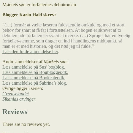
Mørkets søn er forfatternes debutroman.
Blogger Karin Hald skrev:
“(…) formår at vælte læseren fuldstændig omkuld og med et stort
behov for snart at få fat i fortsættelsen. At bogen er skrevet af to
debuterende forfattere er svært at mærke. (…) Sproget har en tydelig
fortæller-stemme, som drager en ind i handlingens midtpunkt, så
man er et med historien, og det nød jeg til fulde.”
Læs den fulde anmeldelse her
.
Andre anmeldelser af
Mørkets søn
:
Læs anmeldelse på Sus’ bogblog.
Læs anmeldelse på Bogblogger.dk.
Læs anmeldelse på Bookeater.dk.
Læs anmeldelse på Sabrina’s blog.
Øvrige bøger i serien:
Grænselandet
Sikanias arvinger
Reviews
There are no reviews yet.