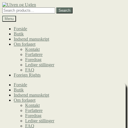
Spring
Spring
til
til
Search
Search
navigation
indhold
for:
Menu
Forside
Butik
Indsend manuskript
Om forlaget
Kontakt
Forfattere
Foredrag
Ledige stillinger
FAQ
Foreign Rights
Forside
Butik
Indsend manuskript
Om forlaget
Kontakt
Forfattere
Foredrag
Ledige stillinger
FAQ