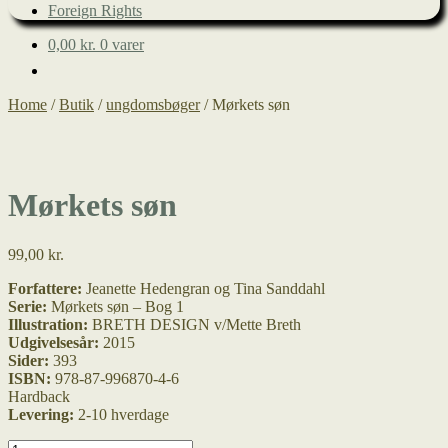
Foreign Rights
0,00
kr.
0 varer
Home
/
Butik
/
ungdomsbøger
/
Mørkets søn
Mørkets søn
99,00
kr.
Forfattere:
Jeanette Hedengran og Tina Sanddahl
Serie:
Mørkets søn – Bog 1
Illustration:
BRETH DESIGN v/Mette Breth
Udgivelsesår:
2015
Sider:
393
ISBN:
978-87-996870-4-6
Hardback
Levering:
2-10 hverdage
Mørkets