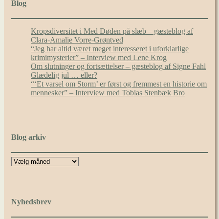
Blog
Kropsdiversitet i Med Døden på slæb – gæsteblog af
Clara-Amalie Vorre-Grøntved
“Jeg har altid været meget interesseret i uforklarlige
krimimysterier” – Interview med Lene Krog
Om slutninger og fortsættelser – gæsteblog af Signe Fahl
Glædelig jul … eller?
“‘Et varsel om Storm’ er først og fremmest en historie om
mennesker” – Interview med Tobias Stenbæk Bro
Blog arkiv
Nyhedsbrev