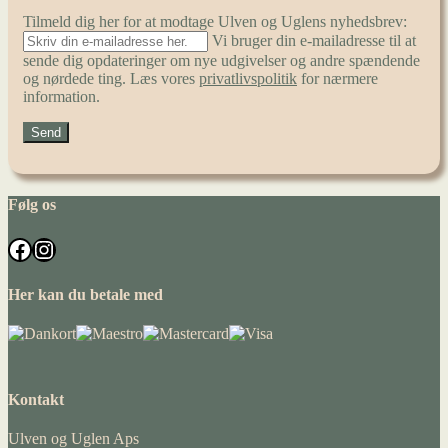
Tilmeld dig her for at modtage Ulven og Uglens nyhedsbrev:
Vi bruger din e-mailadresse til at
sende dig opdateringer om nye udgivelser og andre spændende
og nørdede ting. Læs vores
privatlivspolitik
for nærmere
information.
Følg os
Facebook
Instagram
Her kan du betale med
Kontakt
Ulven og Uglen Aps