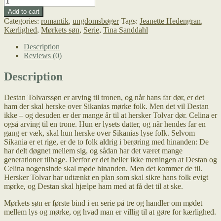
søn
Add to cart
quantity
Categories:
romantik
,
ungdomsbøger
Tags:
Jeanette Hedengran
,
Kærlighed
,
Mørkets søn
,
Serie
,
Tina Sanddahl
Description
Reviews (0)
Description
Destan Tolvarssøn er arving til tronen, og når hans far dør, er det
ham der skal herske over Sikanias mørke folk. Men det vil Destan
ikke – og desuden er der mange år til at hersker Tolvar dør. Celina er
også arving til en trone. Hun er lysets datter, og når hendes far en
gang er væk, skal hun herske over Sikanias lyse folk. Selvom
Sikania er et rige, er de to folk aldrig i berøring med hinanden: De
har delt døgnet mellem sig, og sådan har det været mange
generationer tilbage. Derfor er det heller ikke meningen at Destan og
Celina nogensinde skal møde hinanden. Men det kommer de til.
Hersker Tolvar har udtænkt en plan som skal sikre hans folk evigt
mørke, og Destan skal hjælpe ham med at få det til at ske.
Mørkets søn er første bind i en serie på tre og handler om mødet
mellem lys og mørke, og hvad man er villig til at gøre for kærlighed.