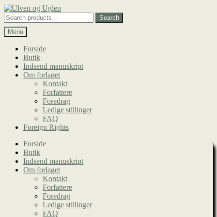
Spring
Spring
til
til
Search
Search
navigation
indhold
for:
Menu
Forside
Butik
Indsend manuskript
Om forlaget
Kontakt
Forfattere
Foredrag
Ledige stillinger
FAQ
Foreign Rights
Forside
Butik
Indsend manuskript
Om forlaget
Kontakt
Forfattere
Foredrag
Ledige stillinger
FAQ