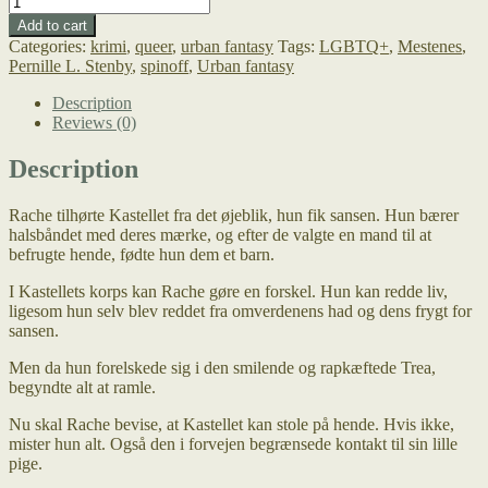
manipuleret
Add to cart
liv
Categories:
krimi
,
queer
,
urban fantasy
Tags:
LGBTQ+
,
Mestenes
,
quantity
Pernille L. Stenby
,
spinoff
,
Urban fantasy
Description
Reviews (0)
Description
Rache tilhørte Kastellet fra det øjeblik, hun fik sansen. Hun bærer
halsbåndet med deres mærke, og efter de valgte en mand til at
befrugte hende, fødte hun dem et barn.
I Kastellets korps kan Rache gøre en forskel. Hun kan redde liv,
ligesom hun selv blev reddet fra omverdenens had og dens frygt for
sansen.
Men da hun forelskede sig i den smilende og rapkæftede Trea,
begyndte alt at ramle.
Nu skal Rache bevise, at Kastellet kan stole på hende. Hvis ikke,
mister hun alt. Også den i forvejen begrænsede kontakt til sin lille
pige.