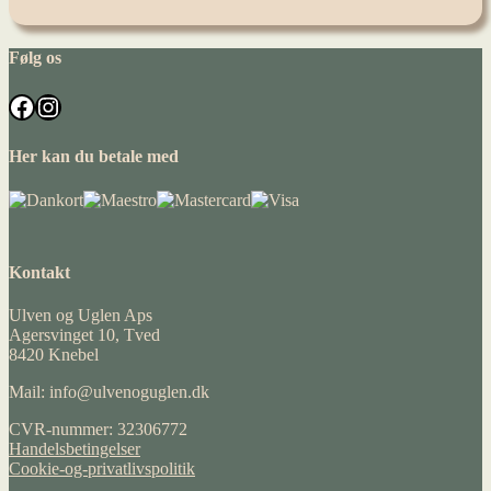
Følg os
Facebook
Instagram
Her kan du betale med
Kontakt
Ulven og Uglen Aps
Agersvinget 10, Tved
8420 Knebel
Mail: info@ulvenoguglen.dk
CVR-nummer: 32306772
Handelsbetingelser
Cookie-og-privatlivspolitik