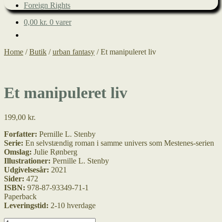
Foreign Rights
0,00
kr.
0 varer
Home
/
Butik
/
urban fantasy
/
Et manipuleret liv
Et manipuleret liv
199,00
kr.
Forfatter:
Pernille L. Stenby
Serie:
En selvstændig roman i samme univers som Mestenes-serien
Omslag:
Julie Rønberg
Illustrationer:
Pernille L. Stenby
Udgivelsesår:
2021
Sider:
472
ISBN:
978-87-93349-71-1
Paperback
Leveringstid:
2-10 hverdage
Et