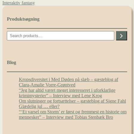
indlæg:
Næste
Interaktiv fantasy
indlæg:
Produktsøgning
Search
Blog
Kropsdiversitet i Med Døden på slæb – gæsteblog af
Clara-Amalie Vorre-Grøntved
“Jeg har altid været meget interesseret i uforklarlige
krimimysterier” – Interview med Lene Krog
Om slutninger og fortsættelser – gæsteblog af Signe Fahl
Glædelig jul … eller?
“‘Et varsel om Storm’ er først og fremmest en historie om
mennesker” – Interview med Tobias Stenbæk Bro