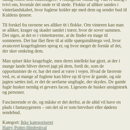
tvivl om, hvornår det onde er til stede. Flokke af alliker samles i
vinterlandskabet, hvor fuglene holder øje med dem og sender bud til
Kuldens tjenere.
Til forskel fra ravnene ses alliker tit i flokke. Om vinteren kan man
se alliker, krager og skader samlet i træer, hvor de sover sammen.
Det siges, at det er i vintertræerne, at de finder en mage til
sommeren. Det har fået flere til at stille spørgsmålstegn ved, hvor
avanceret kragefuglenes sprog er, og hvor meget de forstår af det,
der sker omkring dem.
Man spiser ikke kragefugle, men deres intellekt har gjort, at der i
mange lande bliver drevet jagt på dem, fordi de, som de
opportunister de er, har det med at være i vejen. Hvad de færreste
ved, er, at mange af fuglene kan blive op til tyve år gamle, og når
jagten sættes ind, er det de uerfarne ungfugle, der skydes. De gamle
fugle husker nemlig et geværs facon. Ligesom de husker ansigtstræk
og personer.
Fascinerende er de, og måske er det derfor, at de altid vil have en
plads i fantasygenren – om det så er som brevduer eller dødens
sendebud.
Kategori:
Ikke kategoriseret
Indlægsnavigation
Forrige
Harry Potter-filmfestival