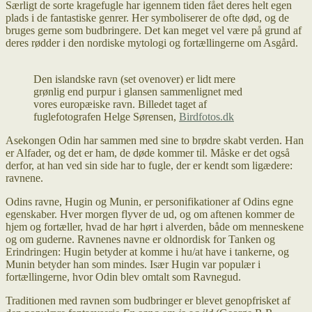
Særligt de sorte kragefugle har igennem tiden fået deres helt egen
plads i de fantastiske genrer. Her symboliserer de ofte død, og de
bruges gerne som budbringere. Det kan meget vel være på grund af
deres rødder i den nordiske mytologi og fortællingerne om Asgård.
Den islandske ravn (set ovenover) er lidt mere
grønlig end purpur i glansen sammenlignet med
vores europæiske ravn. Billedet taget af
fuglefotografen Helge Sørensen,
Birdfotos.dk
Asekongen Odin har sammen med sine to brødre skabt verden. Han
er Alfader, og det er ham, de døde kommer til. Måske er det også
derfor, at han ved sin side har to fugle, der er kendt som ligædere:
ravnene.
Odins ravne, Hugin og Munin, er personifikationer af Odins egne
egenskaber. Hver morgen flyver de ud, og om aftenen kommer de
hjem og fortæller, hvad de har hørt i alverden, både om menneskene
og om guderne. Ravnenes navne er oldnordisk for Tanken og
Erindringen: Hugin betyder at komme i hu/at have i tankerne, og
Munin betyder han som mindes. Især Hugin var populær i
fortællingerne, hvor Odin blev omtalt som Ravnegud.
Traditionen med ravnen som budbringer er blevet genopfrisket af