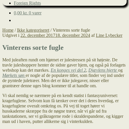
Foreign Rights
0,00
kr.
0 varer
Home
/
Ikke kategoriseret
/
Vinterens sorte fugle
Udgivet i
22. december 2017
18. december 2024
af
Line Lybecker
Vinterens sorte fugle
Med juleaften rundt om hjørnet er julestressen på sit højeste. De
travle juleshoppere henter de sidste gaver hjem, og også på forlagets
webshop kan det mærkes.
En konges vej del 2
,
Djævlens hjerte
og
Mørkets søn
er nogle af de populære titler, som finder vej ind under
de pyntede juletræer. Men det er ikke julegaver, nisser eller
grantræer denne uges blog kommer til at handle om.
Vi skal nemlig se nærmere på en kendt statist i fantasyuniverset:
kragefuglene. Selvom kun få tænker over det i deres hverdag, er
kragefuglene overalt omkring os. På vej til toget hører vi
husskaderne skræppe fra de nøgne træer, når vi går ud fra
tankstationen, ser vi gråkragerne rode i skraldespandene, og kigger
man ud i haven, putter allikerne sig i vinterkulden.