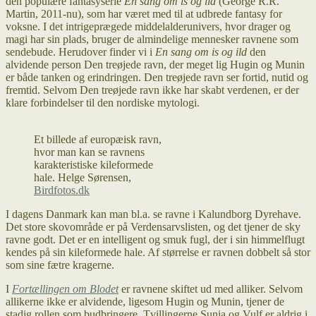
den populære fantasyserie
En sang om is og ild
(George R.R.
Martin, 2011-nu), som har været med til at udbrede fantasy for
voksne. I det intrigeprægede middelalderunivers, hvor drager og
magi har sin plads, bruger de almindelige mennesker ravnene som
sendebude. Herudover finder vi i
En sang om is og ild
den
alvidende person Den treøjede ravn, der meget lig Hugin og Munin
er både tanken og erindringen. Den treøjede ravn ser fortid, nutid og
fremtid. Selvom Den treøjede ravn ikke har skabt verdenen, er der
klare forbindelser til den nordiske mytologi.
Et billede af europæisk ravn,
hvor man kan se ravnens
karakteristiske kileformede
hale. Helge Sørensen,
Birdfotos.dk
I dagens Danmark kan man bl.a. se ravne i Kalundborg Dyrehave.
Det store skovområde er på Verdensarvslisten, og det tjener de sky
ravne godt. Det er en intelligent og smuk fugl, der i sin himmelflugt
kendes på sin kileformede hale. Af størrelse er ravnen dobbelt så stor
som sine fætre kragerne.
I
Fortællingen om Blodet
er ravnene skiftet ud med alliker. Selvom
allikerne ikke er alvidende, ligesom Hugin og Munin, tjener de
stadig rollen som budbringere. Tvillingerne Sunia og Vulf er aldrig i