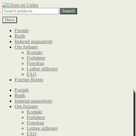
Spring
Spring
til
til
Search
Search
navigation
indhold
for:
Menu
Forside
Butik
Indsend manuskript
Om forlaget
Kontakt
Forfattere
Foredrag
Ledige stillinger
FAQ
Foreign Rights
Forside
Butik
Indsend manuskript
Om forlaget
Kontakt
Forfattere
Foredrag
Ledige stillinger
FAQ