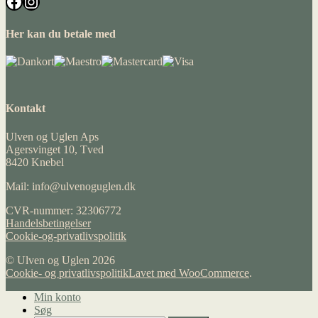
Facebook
Instagram
Her kan du betale med
Kontakt
Ulven og Uglen Aps
Agersvinget 10, Tved
8420 Knebel
Mail: info@ulvenoguglen.dk
CVR-nummer: 32306772
Handelsbetingelser
Cookie-og-privatlivspolitik
© Ulven og Uglen 2026
Cookie- og privatlivspolitik
Lavet med WooCommerce
.
Min konto
Søg