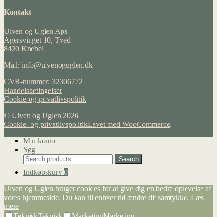
Kontakt
Ulven og Uglen Aps
Agersvinget 10, Tved
8420 Knebel
Mail: info@ulvenoguglen.dk
CVR-nummer: 32306772
Handelsbetingelser
Cookie-og-privatlivspolitik
© Ulven og Uglen 2026
Cookie- og privatlivspolitik
Lavet med WooCommerce
.
Min konto
Søg
Search
Search
for:
Indkøbskurv
0
Ulven og Uglen bruger cookies for at give dig en bedre oplevelse af
vores hjemmeside. Du kan til enhver tid ændre dit samtykke.
Læs
mere
Teknisk
Teknisk
Marketing
Marketing