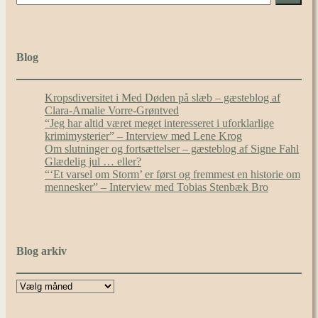
Blog
Kropsdiversitet i Med Døden på slæb – gæsteblog af
Clara-Amalie Vorre-Grøntved
“Jeg har altid været meget interesseret i uforklarlige
krimimysterier” – Interview med Lene Krog
Om slutninger og fortsættelser – gæsteblog af Signe Fahl
Glædelig jul … eller?
“‘Et varsel om Storm’ er først og fremmest en historie om
mennesker” – Interview med Tobias Stenbæk Bro
Blog arkiv