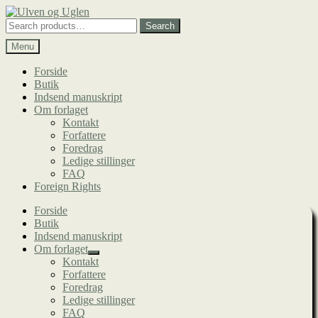
Spring
Spring
til
til
Search
Search
navigation
indhold
for:
Menu
Forside
Butik
Indsend manuskript
Om forlaget
Kontakt
Forfattere
Foredrag
Ledige stillinger
FAQ
Foreign Rights
Forside
Butik
Indsend manuskript
Om forlaget
Udfold
Kontakt
undermenu
Forfattere
Foredrag
Ledige stillinger
FAQ