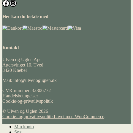
Facebook
Instagram
Her kan du betale med
Kontakt
Ulven og Uglen Aps
Agersvinget 10, Tved
8420 Knebel
Mail: info@ulvenoguglen.dk
CVR-nummer: 32306772
Handelsbetingelser
Cookie-og-privatlivspolitik
© Ulven og Uglen 2026
Cookie- og privatlivspolitik
Lavet med WooCommerce
.
Min konto
Søg