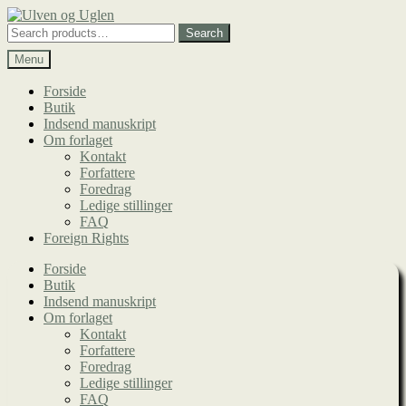
Spring
Spring
til
til
Search
Search
navigation
indhold
for:
Menu
Forside
Butik
Indsend manuskript
Om forlaget
Kontakt
Forfattere
Foredrag
Ledige stillinger
FAQ
Foreign Rights
Forside
Butik
Indsend manuskript
Om forlaget
Kontakt
Forfattere
Foredrag
Ledige stillinger
FAQ