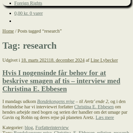
Foreign Rights
0,00
kr.
0 varer
Home
/
Posts tagged “research”
Tag:
research
Udgivet i
18. marts 2021
18. december 2024
af
Line Lybecker
Hvis I nogensinde får behov for at
beskrive smagen af tis – interview med
Christina E. Ebbesen
I mandags udkom
Bondekongens rejse
– til Aretz’ ende 2
, og i den
forbindelse har vi interviewet forfatter
Christina E. Ebbesen
om
hendes arbejde med bogen og serien der handler om det umage par
Hvis
Gavin og Robin og deres rejse på planeten Aretz.
Læs mere
I
Kategorier:
blog
,
Forfatterinterview
nogensind
Tags:
Bondekongens rejse
,
Christina. E. Ebbesen
,
religion
,
research
,