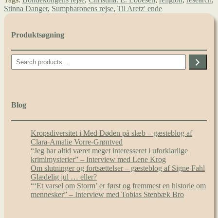
får
Stinna Danger
,
Sumpbaronens rejse
,
Til Aretz' ende
behov
for
at
Produktsøgning
beskrive
smagen
af
Search
tis
–
interview
med
Christina
Blog
E.
Ebbesen
Kropsdiversitet i Med Døden på slæb – gæsteblog af
Clara-Amalie Vorre-Grøntved
“Jeg har altid været meget interesseret i uforklarlige
krimimysterier” – Interview med Lene Krog
Om slutninger og fortsættelser – gæsteblog af Signe Fahl
Glædelig jul … eller?
“‘Et varsel om Storm’ er først og fremmest en historie om
mennesker” – Interview med Tobias Stenbæk Bro