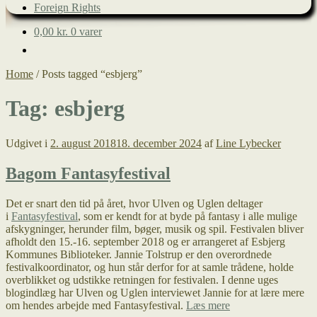
Foreign Rights
0,00
kr.
0 varer
Home
/
Posts tagged “esbjerg”
Tag:
esbjerg
Udgivet i
2. august 2018
18. december 2024
af
Line Lybecker
Bagom Fantasyfestival
Det er snart den tid på året, hvor Ulven og Uglen deltager
i
Fantasyfestival
, som er kendt for at byde på fantasy i alle mulige
afskygninger, herunder film, bøger, musik og spil. Festivalen bliver
afholdt den 15.-16. september 2018 og er arrangeret af Esbjerg
Kommunes Biblioteker. Jannie Tolstrup er den overordnede
festivalkoordinator, og hun står derfor for at samle trådene, holde
overblikket og udstikke retningen for festivalen. I denne uges
blogindlæg har Ulven og Uglen interviewet Jannie for at lære mere
Bagom
om hendes arbejde med Fantasyfestival.
Læs mere