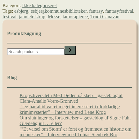
Fantasyfestival
Kategori:
Ikke kategoriseret
Tags:
esbjerg
,
esbjergkommunesbiblioteker
,
fantasy
,
fantasyfestival
,
festival
,
jannietolstrup
,
Messe
,
tamorapierce
,
Trudi Canavan
Produktsøgning
Search
Blog
Kropsdiversitet i Med Døden på slæb – gæsteblog af
Clara-Amalie Vorre-Grøntved
“Jeg har altid været meget interesseret i uforklarlige
krimimysterier” – Interview med Lene Krog
Om slutninger og fortsættelser – gæsteblog af Signe Fahl
Glædelig jul … eller?
“‘Et varsel om Storm’ er først og fremmest en historie om
mennesker” – Interview med Tobias Stenbæk Bro