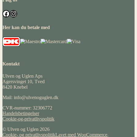
Facebook
Instagram
Her kan du betale med
Kontakt
Ulven og Uglen Aps
Agersvinget 10, Tved
8420 Knebel
Mail: info@ulvenoguglen.dk
CVR-nummer: 32306772
Handelsbetingelser
Cookie-og-privatlivspolitik
© Ulven og Uglen 2026
Cookie- og privatlivspolitik
Lavet med WooCommerce
.