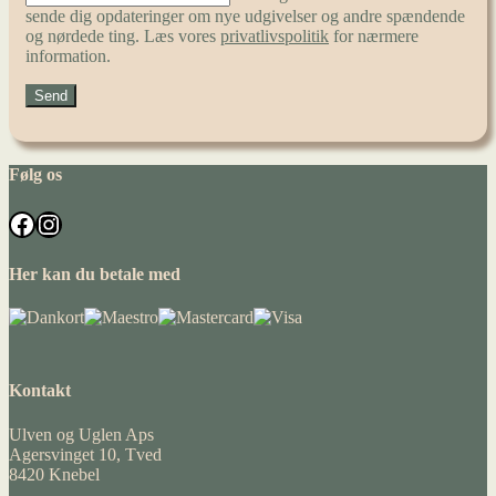
sende dig opdateringer om nye udgivelser og andre spændende
og nørdede ting. Læs vores
privatlivspolitik
for nærmere
information.
Følg os
Facebook
Instagram
Her kan du betale med
Kontakt
Ulven og Uglen Aps
Agersvinget 10, Tved
8420 Knebel