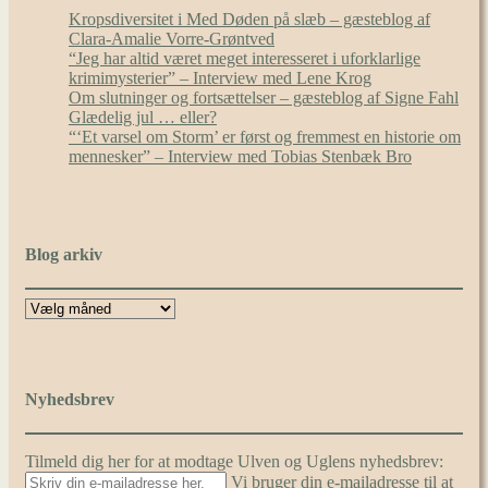
Kropsdiversitet i Med Døden på slæb – gæsteblog af
Clara-Amalie Vorre-Grøntved
“Jeg har altid været meget interesseret i uforklarlige
krimimysterier” – Interview med Lene Krog
Om slutninger og fortsættelser – gæsteblog af Signe Fahl
Glædelig jul … eller?
“‘Et varsel om Storm’ er først og fremmest en historie om
mennesker” – Interview med Tobias Stenbæk Bro
Blog arkiv
Nyhedsbrev
Tilmeld dig her for at modtage Ulven og Uglens nyhedsbrev:
Vi bruger din e-mailadresse til at