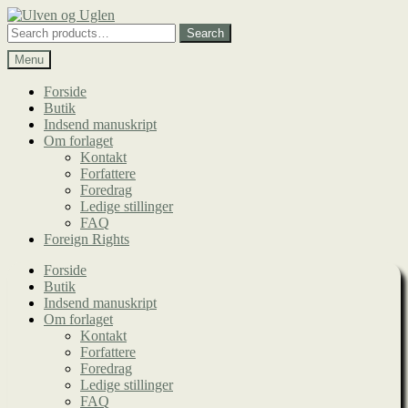
Spring
Spring
til
til
Search
Search
navigation
indhold
for:
Menu
Forside
Butik
Indsend manuskript
Om forlaget
Kontakt
Forfattere
Foredrag
Ledige stillinger
FAQ
Foreign Rights
Forside
Butik
Indsend manuskript
Om forlaget
Kontakt
Forfattere
Foredrag
Ledige stillinger
FAQ