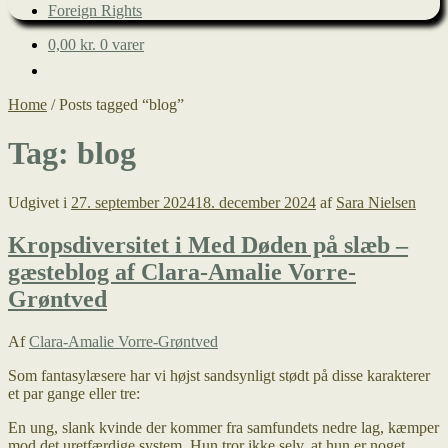
Foreign Rights
0,00
kr.
0 varer
Home
/
Posts tagged “blog”
Tag:
blog
Udgivet i
27. september 2024
18. december 2024
af
Sara Nielsen
Kropsdiversitet i Med Døden på slæb –
gæsteblog af Clara-Amalie Vorre-
Grøntved
Af
Clara-Amalie Vorre-Grøntved
Som fantasylæsere har vi højst sandsynligt stødt på disse karakterer
et par gange eller tre:
En ung, slank kvinde der kommer fra samfundets nedre lag, kæmper
mod det uretfærdige system. Hun tror ikke selv, at hun er noget