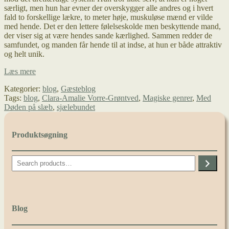
særligt, men hun har evner der overskygger alle andres og i hvert
fald to forskellige lækre, to meter høje, muskuløse mænd er vilde
med hende. Det er den lettere følelseskolde men beskyttende mand,
der viser sig at være hendes sande kærlighed. Sammen redder de
samfundet, og manden får hende til at indse, at hun er både attraktiv
og helt unik.
Kropsdiversitet
Læs mere
i
Kategorier:
blog
,
Gæsteblog
Med
Tags:
blog
,
Clara-Amalie Vorre-Grøntved
,
Magiske genrer
,
Med
Døden
Døden på slæb
,
sjælebundet
på
slæb
–
Produktsøgning
gæsteblog
af
Clara-
Search
Amalie
Vorre-
Grøntved
Blog