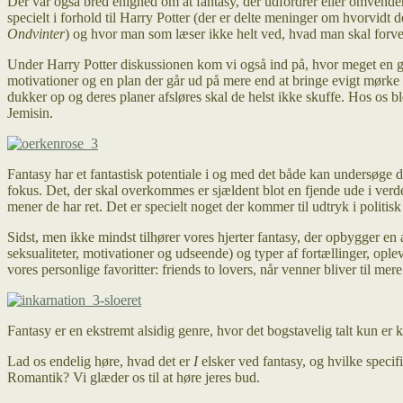
Der var også bred enighed om at fantasy, der udfordrer eller omvender
specielt i forhold til Harry Potter (der er delte meninger om hvorvidt d
Ondvinter
) og hvor man som læser ikke helt ved, hvad man skal forve
Under Harry Potter diskussionen kom vi også ind på, hvor meget en go
motivationer og en plan der går ud på mere end at bringe evigt mørke t
dukker op og deres planer afsløres skal de helst ikke skuffe. Hos os b
Jemisin.
Fantasy har et fantastisk potentiale i og med det både kan undersøge
fokus. Det, der skal overkommes er sjældent blot en fjende ude i verden
mener de har ret. Det er specielt noget der kommer til udtryk i politi
Sidst, men ikke mindst tilhører vores hjerter fantasy, der opbygger en 
seksualiteter, motivationer og udseende) og typer af fortællinger, oplev
vores personlige favoritter: friends to lovers, når venner bliver til mer
Fantasy er en ekstremt alsidig genre, hvor det bogstavelig talt kun er k
Lad os endelig høre, hvad det er
I
elsker ved fantasy, og hvilke speci
Romantik? Vi glæder os til at høre jeres bud.