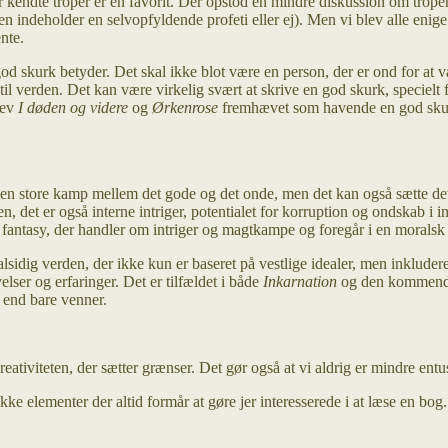
 kendte troper er en favorit. Der opstod en mindre diskussion om tropen
en indeholder en selvopfyldende profeti eller ej). Men vi blev alle enige 
nte.
d skurk betyder. Det skal ikke blot være en person, der er ond for at 
il verden. Det kan være virkelig svært at skrive en god skurk, specielt
lev
I døden og videre
og
Ørkenrose
fremhævet som havende en god skurk,
 den store kamp mellem det gode og det onde, men det kan også sætte de
, det er også interne intriger, potentialet for korruption og ondskab i in
sk fantasy, der handler om intriger og magtkampe og foregår i en moralsk
alsidig verden, der ikke kun er baseret på vestlige idealer, men inkluder
elser og erfaringer. Det er tilfældet i både
Inkarnation
og den kommend
e end bare venner.
reativiteten, der sætter grænser. Det gør også at vi aldrig er mindre ent
fikke elementer der altid formår at gøre jer interesserede i at læse en