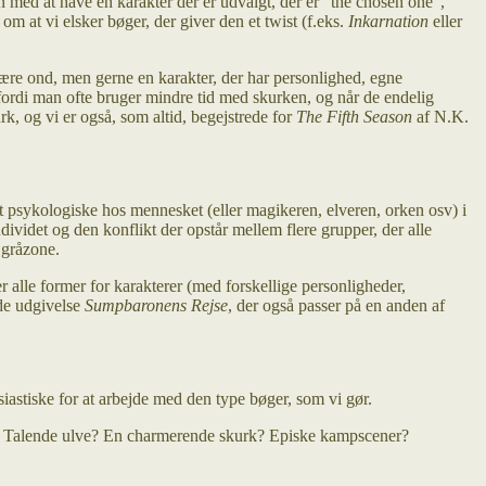
 med at have en karakter der er udvalgt, der er “the chosen one”,
om at vi elsker bøger, der giver den et twist (f.eks.
Inkarnation
eller
være ond, men gerne en karakter, der har personlighed, egne
 fordi man ofte bruger mindre tid med skurken, og når de endelig
 og vi er også, som altid, begejstrede for
The Fifth Season
af N.K.
t psykologiske hos mennesket (eller magikeren, elveren, orken osv) i
dividet og den konflikt der opstår mellem flere grupper, der alle
 gråzone.
er alle former for karakterer (med forskellige personligheder,
e udgivelse
Sumpbaronens Rejse
, der også passer på en anden af
usiastiske for at arbejde med den type bøger, som vi gør.
 bog. Talende ulve? En charmerende skurk? Episke kampscener?