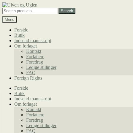
Spring
Spring
til
til
Search
Search
navigation
indhold
for:
Menu
Forside
Butik
Indsend manuskript
Om forlaget
Kontakt
Forfattere
Foredrag
Ledige stillinger
FAQ
Foreign Rights
Forside
Butik
Indsend manuskript
Om forlaget
Kontakt
Forfattere
Foredrag
Ledige stillinger
FAQ