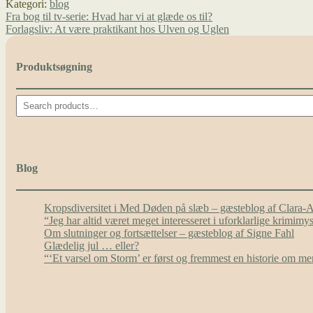
Kategori:
blog
Indlægsnavigation
Forrige
Fra bog til tv-serie: Hvad har vi at glæde os til?
indlæg:
Næste
Forlagsliv: At være praktikant hos Ulven og Uglen
indlæg:
Produktsøgning
Search
Blog
Kropsdiversitet i Med Døden på slæb – gæsteblog af Clara-
“Jeg har altid været meget interesseret i uforklarlige krimim
Om slutninger og fortsættelser – gæsteblog af Signe Fahl
Glædelig jul … eller?
“‘Et varsel om Storm’ er først og fremmest en historie om 