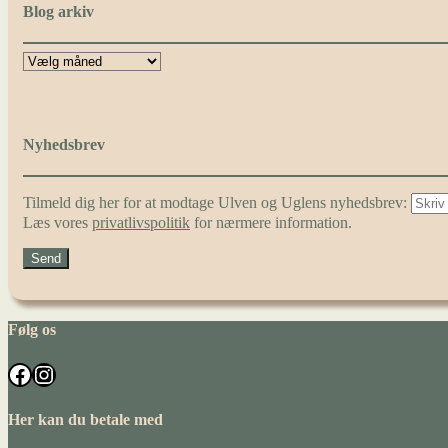
Blog arkiv
Nyhedsbrev
Tilmeld dig her for at modtage Ulven og Uglens nyhedsbrev:
Læs vores
privatlivspolitik
for nærmere information.
Følg os
Facebook
Instagram
Her kan du betale med