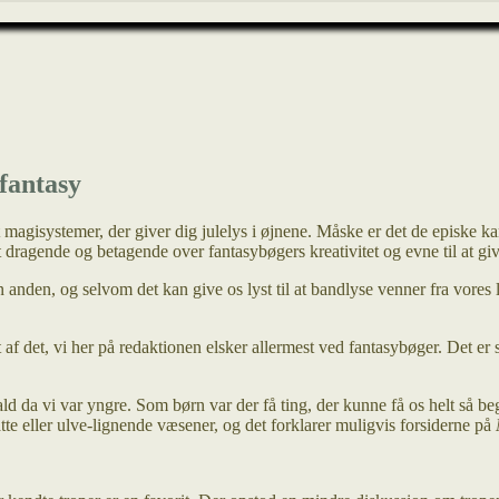
fantasy
t magisystemer, der giver dig julelys i øjnene. Måske er det de episke k
 dragende og betagende over fantasybøgers kreativitet og evne til at giv
en anden, og selvom det kan give os lyst til at bandlyse venner fra vores
af det, vi her på redaktionen elsker allermest ved fantasybøger. Det er se
 fald da vi var yngre. Som børn var der få ting, der kunne få os helt så 
tte eller ulve-lignende væsener, og det forklarer muligvis forsiderne på