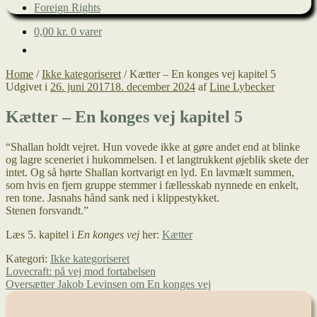
Foreign Rights
0,00
kr.
0 varer
Home
/
Ikke kategoriseret
/
Kætter – En konges vej kapitel 5
Udgivet i
26. juni 2017
18. december 2024
af
Line Lybecker
Kætter – En konges vej kapitel 5
“Shallan holdt vejret. Hun vovede ikke at gøre andet end at blinke
og
lagre sceneriet i hukommelsen. I et langtrukkent øjeblik skete der
intet. Og så hørte Shallan kortvarigt en lyd. En lavmælt summen,
som hvis en fjern gruppe stemmer i fællesskab nynnede en enkelt,
ren tone. Jasnahs hånd sank ned i klippestykket.
Stenen forsvandt.”
Læs 5. kapitel i
En konges vej
her:
Kætter
Kategori:
Ikke kategoriseret
Indlægsnavigation
Forrige
Lovecraft: på vej mod fortabelsen
indlæg:
Næste
Oversætter Jakob Levinsen om En konges vej
indlæg: