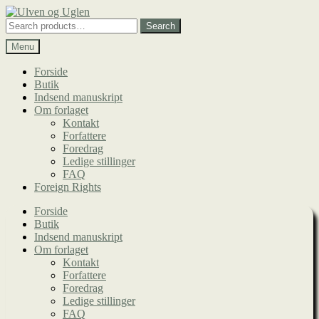
Spring
Spring
til
til
Search
Search
navigation
indhold
for:
Menu
Forside
Butik
Indsend manuskript
Om forlaget
Kontakt
Forfattere
Foredrag
Ledige stillinger
FAQ
Foreign Rights
Forside
Butik
Indsend manuskript
Om forlaget
Kontakt
Forfattere
Foredrag
Ledige stillinger
FAQ