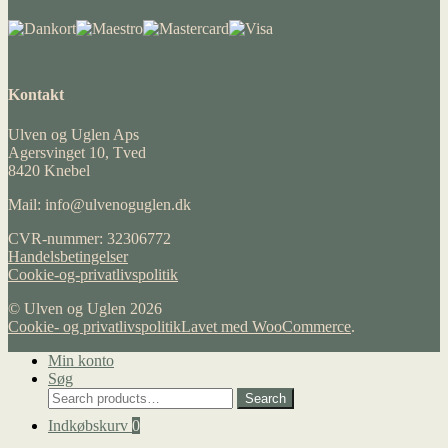
Kontakt
Ulven og Uglen Aps
Agersvinget 10, Tved
8420 Knebel
Mail: info@ulvenoguglen.dk
CVR-nummer: 32306772
Handelsbetingelser
Cookie-og-privatlivspolitik
© Ulven og Uglen 2026
Cookie- og privatlivspolitik
Lavet med WooCommerce
.
Min konto
Søg
Search
Search
for:
Indkøbskurv
0