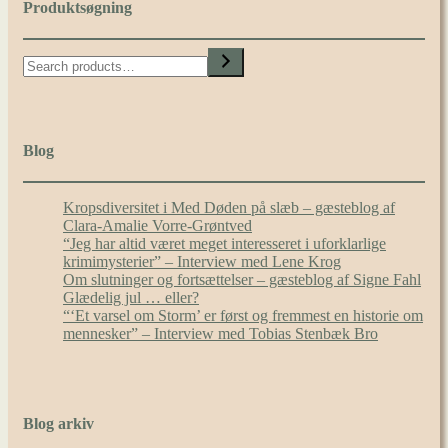
Produktsøgning
Search
Blog
Kropsdiversitet i Med Døden på slæb – gæsteblog af
Clara-Amalie Vorre-Grøntved
“Jeg har altid været meget interesseret i uforklarlige
krimimysterier” – Interview med Lene Krog
Om slutninger og fortsættelser – gæsteblog af Signe Fahl
Glædelig jul … eller?
“‘Et varsel om Storm’ er først og fremmest en historie om
mennesker” – Interview med Tobias Stenbæk Bro
Blog arkiv