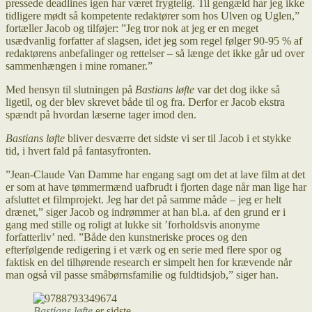
pressede deadlines igen har været frygtelig. Til gengæld har jeg ikke
tidligere mødt så kompetente redaktører som hos Ulven og Uglen,”
fortæller Jacob og tilføjer: ”Jeg tror nok at jeg er en meget
usædvanlig forfatter af slagsen, idet jeg som regel følger 90-95 % af
redaktørens anbefalinger og rettelser – så længe det ikke går ud over
sammenhængen i mine romaner.”
Med hensyn til slutningen på
Bastians løfte
var det dog ikke så
ligetil, og der blev skrevet både til og fra. Derfor er Jacob ekstra
spændt på hvordan læserne tager imod den.
Bastians løfte
bliver desværre det sidste vi ser til Jacob i et stykke
tid, i hvert fald på fantasyfronten.
”Jean-Claude Van Damme har engang sagt om det at lave film at det
er som at have tømmermænd uafbrudt i fjorten dage når man lige har
afsluttet et filmprojekt. Jeg har det på samme måde – jeg er helt
drænet,” siger Jacob og indrømmer at han bl.a. af den grund er i
gang med stille og roligt at lukke sit ’forholdsvis anonyme
forfatterliv’ ned. ”Både den kunstneriske proces og den
efterfølgende redigering i et værk og en serie med flere spor og
faktisk en del tilhørende research er simpelt hen for krævende når
man også vil passe småbørnsfamilie og fuldtidsjob,” siger han.
Bastians løfte
er sidste