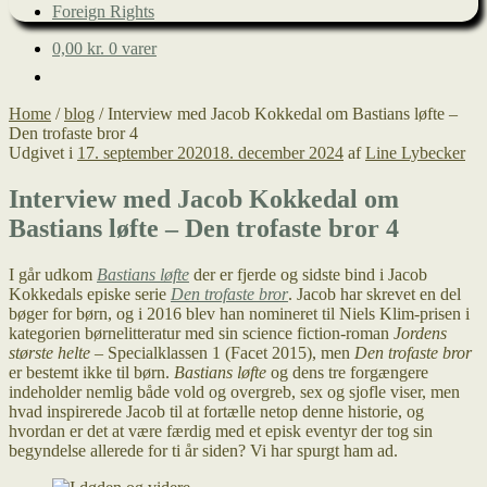
Foreign Rights
0,00
kr.
0 varer
Home
/
blog
/
Interview med Jacob Kokkedal om Bastians løfte –
Den trofaste bror 4
Udgivet i
17. september 2020
18. december 2024
af
Line Lybecker
Interview med Jacob Kokkedal om
Bastians løfte – Den trofaste bror 4
I går udkom
Bastians løfte
der er fjerde og sidste bind i Jacob
Kokkedals episke serie
Den trofaste bror
. Jacob har skrevet en del
bøger for børn, og i 2016 blev han nomineret til Niels Klim-prisen i
kategorien børnelitteratur med sin science fiction-roman
Jordens
største helte
– Specialklassen 1 (Facet 2015), men
Den trofaste bror
er bestemt ikke til børn.
Bastians løfte
og dens tre forgængere
indeholder nemlig både vold og overgreb, sex og sjofle viser, men
hvad inspirerede Jacob til at fortælle netop denne historie, og
hvordan er det at være færdig med et episk eventyr der tog sin
begyndelse allerede for ti år siden? Vi har spurgt ham ad.