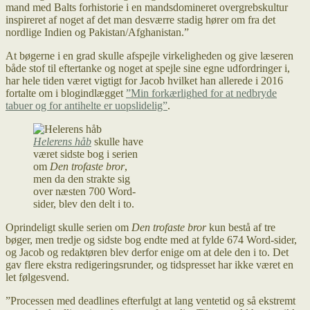
mand med Balts forhistorie i en mandsdomineret overgrebskultur
inspireret af noget af det man desværre stadig hører om fra det
nordlige Indien og Pakistan/Afghanistan.”
At bøgerne i en grad skulle afspejle virkeligheden og give læseren
både stof til eftertanke og noget at spejle sine egne udfordringer i,
har hele tiden været vigtigt for Jacob hvilket han allerede i 2016
fortalte om i blogindlægget
”Min forkærlighed for at nedbryde
tabuer og for antihelte er uopslidelig”
.
Helerens håb
skulle have
været sidste bog i serien
om
Den trofaste bror
,
men da den strakte sig
over næsten 700 Word-
sider, blev den delt i to.
Oprindeligt skulle serien om
Den trofaste bror
kun bestå af tre
bøger, men tredje og sidste bog endte med at fylde 674 Word-sider,
og Jacob og redaktøren blev derfor enige om at dele den i to. Det
gav flere ekstra redigeringsrunder, og tidspresset har ikke været en
let følgesvend.
”Processen med deadlines efterfulgt at lang ventetid og så ekstremt