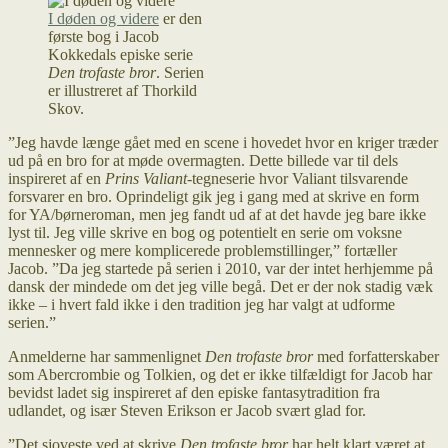
I døden og videre
er den
første bog i Jacob
Kokkedals episke serie
Den trofaste bror
. Serien
er illustreret af Thorkild
Skov.
”Jeg havde længe gået med en scene i hovedet hvor en kriger træder
ud på en bro for at møde overmagten. Dette billede var til dels
inspireret af en
Prins Valiant
-tegneserie hvor Valiant tilsvarende
forsvarer en bro. Oprindeligt gik jeg i gang med at skrive en form
for YA/børneroman, men jeg fandt ud af at det havde jeg bare ikke
lyst til. Jeg ville skrive en bog og potentielt en serie om voksne
mennesker og mere komplicerede problemstillinger,” fortæller
Jacob. ”Da jeg startede på serien i 2010, var der intet herhjemme på
dansk der mindede om det jeg ville begå. Det er der nok stadig væk
ikke – i hvert fald ikke i den tradition jeg har valgt at udforme
serien.”
Anmelderne har sammenlignet
Den trofaste bror
med forfatterskaber
som Abercrombie og Tolkien, og det er ikke tilfældigt for Jacob har
bevidst ladet sig inspireret af den episke fantasytradition fra
udlandet, og især Steven Erikson er Jacob svært glad for.
”Det sjoveste ved at skrive
Den trofaste bror
har helt klart været at