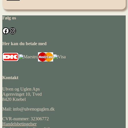
Følg os
Facebook
Instagram
Her kan du betale med
Kontakt
Ulven og Uglen Aps
Agersvinget 10, Tved
8420 Knebel
Mail: info@ulvenoguglen.dk
CVR-nummer: 32306772
Handelsbetingelser