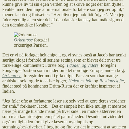
kunne give liv til sin egen verden og at skrive noget der kan dyste i
kvalitet med den linje af internationale forfattere som jeg ser op til,”
mener Jacob og fortsætter: ”Her bliver jeg nok lidt ’ujysk’. Men jeg
føler egentlig at en stor del af den danske fantasy kan måle sig med
den udenlandske i kvalitet.”
Ørkenrose
foregår i
ørkenriget Parsien.
Det er vi på forlaget helt enige i, og vi synes også at Jacob har tænkt
særligt klogt i forhold til seriens setting som er blevet delt over tre
forskellige kontinenter: Første bog,
I døden og videre
, foregår i
kongeriget Sastion som minder om det nordlige Europa, anden bog,
Ørkenrose
, foregår derimod i ørkenriget Parsien som har mange
arabiske træk, og de to sidste bøger,
Helerens håb
og
Bastians løfte
,
finder sted på kontinentet Dritra-Ristra der er kraftigt inspireret af
Indien.
”Jeg føler ofte at forfatterne låser sig selv ved at gøre deres verdener
for små,” forklarer Jacob. ”Det er simpelt hen ikke muligt at mønstre
hære på mange tusinde mand på hver side i en middelalderverden
som man kan ride gennem på et par måneder. Desuden udvider det
også muligheden for at give læseren nye inputs og
stemningsbeskrivelser. I bog tre og fire var det interessant at sætte en