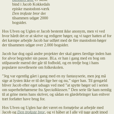
bind i Jacob Kokkedals
episke mastodont-værk
Den trofaste bror
der
tilsammen udgør 2000
bogsider.
Hos Ulven og Uglen er Jacob bestemt ikke anonym, men vi ved
hvor hårdt det er at skrive og redigere bøger, og vi tager hatten af for
det kæmpe arbejde Jacob har udført med de fire mastodont-bøger
der tilsammen udgør over 2.000 bogsider.
Jacob har dog også andre projekter der skal gøres færdige inden han
for alvor begynder sin pause. Bl.a. er han i gang med en bog om
utilpassede mænd der går til fodbold, og en tredje bog i hans
populære novelleserie om folkeskolen.
”Jeg var egentlig gået i gang med en ny fantasyserie, men jeg må
sige at lysten ikke er til det lige her og nu,” siger han. Til gengæld
bliver Jacob efter eget udsagn ved med ”at spytte bøger ud i serien
om superheltebørnene fra
Specialklassen
.” Den serie får ham nemlig
til at grine mens hans skriver, og sådan en glædebringer kan enhver
træt forfatter have brug for.
Hos Ulven og Uglen har det været en fornøjelse at arbejde med
Jacob og
Den trofaste bror
, og vi håber at I alle vil tage godt imod