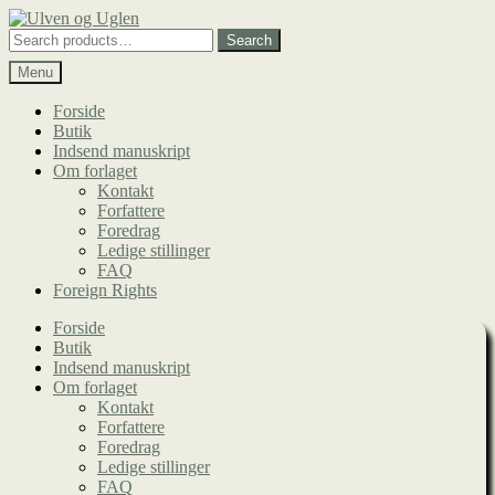
Spring
Spring
til
til
Search
Search
navigation
indhold
for:
Menu
Forside
Butik
Indsend manuskript
Om forlaget
Kontakt
Forfattere
Foredrag
Ledige stillinger
FAQ
Foreign Rights
Forside
Butik
Indsend manuskript
Om forlaget
Kontakt
Forfattere
Foredrag
Ledige stillinger
FAQ