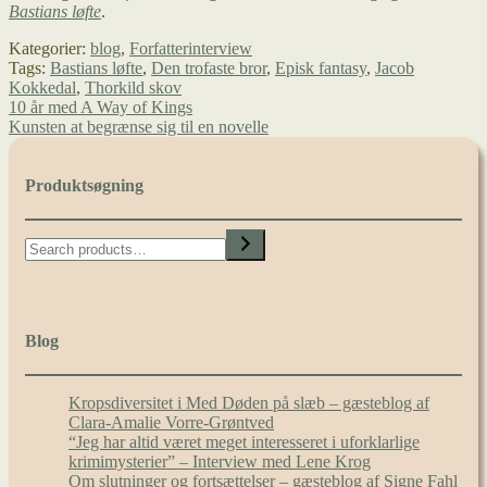
Bastians løfte
.
Kategorier:
blog
,
Forfatterinterview
Tags:
Bastians løfte
,
Den trofaste bror
,
Episk fantasy
,
Jacob
Kokkedal
,
Thorkild skov
Indlægsnavigation
Forrige
10 år med A Way of Kings
indlæg:
Næste
Kunsten at begrænse sig til en novelle
indlæg:
Produktsøgning
Search
Blog
Kropsdiversitet i Med Døden på slæb – gæsteblog af
Clara-Amalie Vorre-Grøntved
“Jeg har altid været meget interesseret i uforklarlige
krimimysterier” – Interview med Lene Krog
Om slutninger og fortsættelser – gæsteblog af Signe Fahl