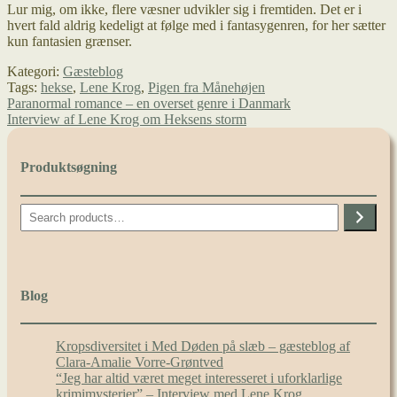
Lur mig, om ikke, flere væsner udvikler sig i fremtiden. Det er i
hvert fald aldrig kedeligt at følge med i fantasygenren, for her sætter
kun fantasien grænser.
Kategori:
Gæsteblog
Tags:
hekse
,
Lene Krog
,
Pigen fra Månehøjen
Indlægsnavigation
Forrige
Paranormal romance – en overset genre i Danmark
indlæg:
Næste
Interview af Lene Krog om Heksens storm
indlæg:
Produktsøgning
Search
Blog
Kropsdiversitet i Med Døden på slæb – gæsteblog af
Clara-Amalie Vorre-Grøntved
“Jeg har altid været meget interesseret i uforklarlige
krimimysterier” – Interview med Lene Krog