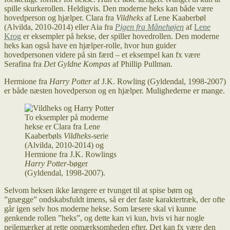
spille skurkerollen. Heldigvis. Den moderne heks kan både være
hovedperson og hjælper. Clara fra
Vildheks
af Lene Kaaberbøl
(Alvilda, 2010-2014) eller Aia fra
Pigen fra Månehøjen
af
Lene
Krog
er eksempler på hekse, der spiller hovedrollen. Den moderne
heks kan også have en hjælper-rolle, hvor hun guider
hovedpersonen videre på sin færd – et eksempel kan fx være
Serafina fra
Det Gyldne Kompas
af Phillip Pullman.
Hermione fra
Harry Potter
af J.K. Rowling (Gyldendal, 1998-2007)
er både næsten hovedperson og en hjælper. Mulighederne er mange.
To eksempler på moderne
hekse er Clara fra Lene
Kaaberbøls
Vildheks
-serie
(Alvilda, 2010-2014) og
Hermione fra J.K. Rowlings
Harry Potter
-bøger
(Gyldendal, 1998-2007).
Selvom heksen ikke længere er tvunget til at spise børn og
”gnægge” ondskabsfuldt imens, så er der faste karaktertræk, der ofte
går igen selv hos moderne hekse. Som læsere skal vi kunne
genkende rollen ”heks”, og dette kan vi kun, hvis vi har nogle
pejlemærker at rette opmærksomheden efter. Det kan fx være den