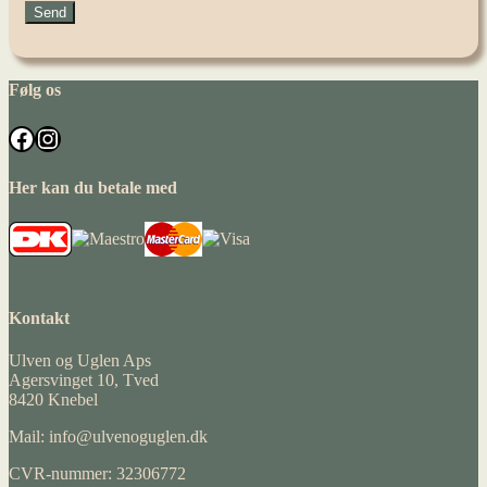
Følg os
Facebook
Instagram
Her kan du betale med
Kontakt
Ulven og Uglen Aps
Agersvinget 10, Tved
8420 Knebel
Mail: info@ulvenoguglen.dk
CVR-nummer: 32306772