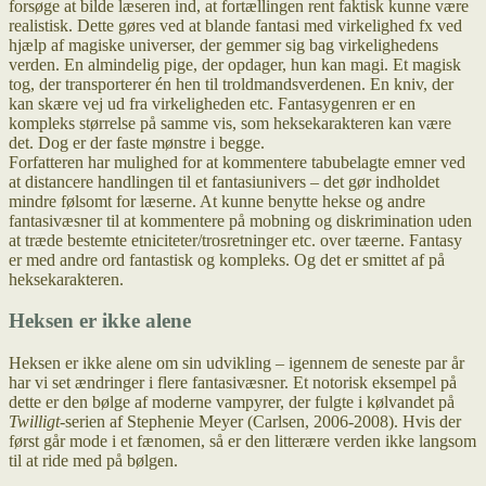
forsøge at bilde læseren ind, at fortællingen rent faktisk kunne være
realistisk. Dette gøres ved at blande fantasi med virkelighed fx ved
hjælp af magiske universer, der gemmer sig bag virkelighedens
verden. En almindelig pige, der opdager, hun kan magi. Et magisk
tog, der transporterer én hen til troldmandsverdenen. En kniv, der
kan skære vej ud fra virkeligheden etc. Fantasygenren er en
kompleks størrelse på samme vis, som heksekarakteren kan være
det. Dog er der faste mønstre i begge.
Forfatteren har mulighed for at kommentere tabubelagte emner ved
at distancere handlingen til et fantasiunivers – det gør indholdet
mindre følsomt for læserne. At kunne benytte hekse og andre
fantasivæsner til at kommentere på mobning og diskrimination uden
at træde bestemte etniciteter/trosretninger etc. over tæerne. Fantasy
er med andre ord fantastisk og kompleks. Og det er smittet af på
heksekarakteren.
Heksen er ikke alene
Heksen er ikke alene om sin udvikling – igennem de seneste par år
har vi set ændringer i flere fantasivæsner. Et notorisk eksempel på
dette er den bølge af moderne vampyrer, der fulgte i kølvandet på
Twilligt
-serien af Stephenie Meyer (Carlsen, 2006-2008). Hvis der
først går mode i et fænomen, så er den litterære verden ikke langsom
til at ride med på bølgen.