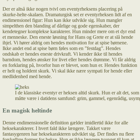
Der er altså ikke nogen tvivl om eventyrheksens placering på
skurke-helte-skalaen. Dramaturgisk set er eventyrheksen lidt af en
endimensionel figur: Hun kan ikke udvikle sig. Hun mangler
simpelthen den blanding af dårlige og gode egenskaber, der
kendetegner komplekse karakterer. Hun minder mere om et dyr end
et menneske. Den eneste løsning for Hans og Grete er at slå hende
ihjel. Vi hører aldrig om hendes motivation for at spise børnene.
Ikke andet end at spise børn føles som en ”festdag”. Hendes
ondskab er hendes eneste drivkraft. Vi kender ikke til hendes
barndom, hendes ønsker for livet eller hendes drømme. Vi får aldrig
en forklaring på, hvorfor hun er blevet, som hun er. Hendes funktion
er helt og holdent skurk. Vi skal ikke nære sympati for hende eller
medlidenhed med hende.
I de klassiske eventyr er heksen altid skurk. Hun er alt det, so
måtte være i datidens samfund: grim, gammel, egenrådig, usymp
En magisk heltinde
Denne endimensionelle definition gælder imidlertid ikke for alle
heksekarakterer. I hvert fald ikke længere. Takket være
fantasygenren har heksekarakteren udviklet sig. Der findes nu flere
forskellige former for hekse. Hun er ikke længere tvunget til kun at