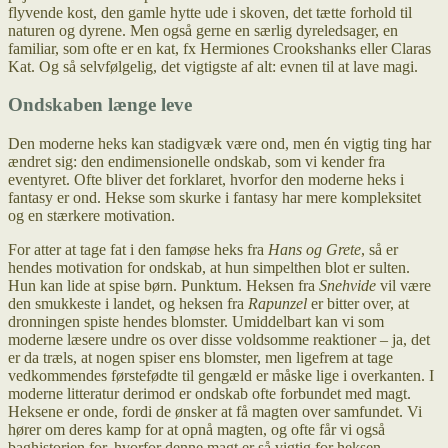
flyvende kost, den gamle hytte ude i skoven, det tætte forhold til
naturen og dyrene. Men også gerne en særlig dyreledsager, en
familiar, som ofte er en kat, fx Hermiones Crookshanks eller Claras
Kat. Og så selvfølgelig, det vigtigste af alt: evnen til at lave magi.
Ondskaben længe leve
Den moderne heks kan stadigvæk være ond, men én vigtig ting har
ændret sig: den endimensionelle ondskab, som vi kender fra
eventyret. Ofte bliver det forklaret, hvorfor den moderne heks i
fantasy er ond. Hekse som skurke i fantasy har mere kompleksitet
og en stærkere motivation.
For atter at tage fat i den famøse heks fra
Hans og Grete
, så er
hendes motivation for ondskab, at hun simpelthen blot er sulten.
Hun kan lide at spise børn. Punktum. Heksen fra
Snehvide
vil være
den smukkeste i landet, og heksen fra
Rapunzel
er bitter over, at
dronningen spiste hendes blomster. Umiddelbart kan vi som
moderne læsere undre os over disse voldsomme reaktioner – ja, det
er da træls, at nogen spiser ens blomster, men ligefrem at tage
vedkommendes førstefødte til gengæld er måske lige i overkanten. I
moderne litteratur derimod er ondskab ofte forbundet med magt.
Heksene er onde, fordi de ønsker at få magten over samfundet. Vi
hører om deres kamp for at opnå magten, og ofte får vi også
baghistorien for, hvorfor denne magt er så vigtig for heksen.