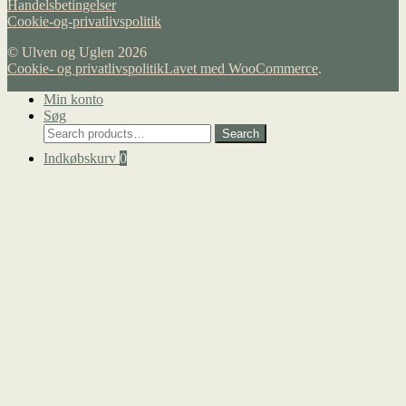
Handelsbetingelser
Cookie-og-privatlivspolitik
© Ulven og Uglen 2026
Cookie- og privatlivspolitik
Lavet med WooCommerce
.
Min konto
Søg
Search
Search
for:
Indkøbskurv
0