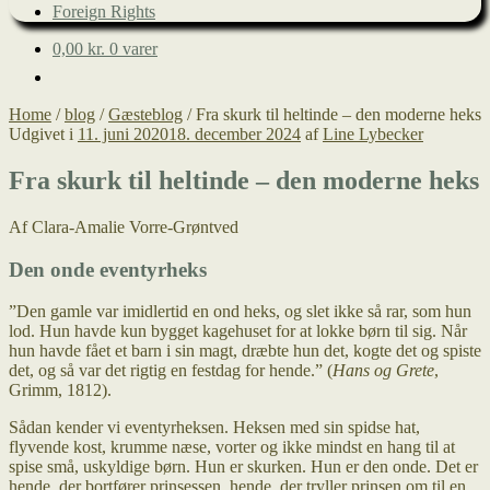
Foreign Rights
0,00
kr.
0 varer
Home
/
blog
/
Gæsteblog
/
Fra skurk til heltinde – den moderne heks
Udgivet i
11. juni 2020
18. december 2024
af
Line Lybecker
Fra skurk til heltinde – den moderne heks
Af Clara-Amalie Vorre-Grøntved
Den onde eventyrheks
”Den gamle var imidlertid en ond heks, og slet ikke så rar, som hun
lod. Hun havde kun bygget kagehuset for at lokke børn til sig. Når
hun havde fået et barn i sin magt, dræbte hun det, kogte det og spiste
det, og så var det rigtig en festdag for hende.” (
Hans og Grete
,
Grimm, 1812).
Sådan kender vi eventyrheksen. Heksen med sin spidse hat,
flyvende kost, krumme næse, vorter og ikke mindst en hang til at
spise små, uskyldige børn. Hun er skurken. Hun er den onde. Det er
hende, der bortfører prinsessen, hende, der tryller prinsen om til en