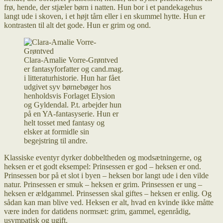
frø, hende, der stjæler børn i natten. Hun bor i et pandekagehus
langt ude i skoven, i et højt tårn eller i en skummel hytte. Hun er
kontrasten til alt det gode. Hun er grim og ond.
Clara-Amalie Vorre-Grøntved
er fantasyforfatter og cand.mag.
i litteraturhistorie. Hun har fået
udgivet syv børnebøger hos
henholdsvis Forlaget Elysion
og Gyldendal. P.t. arbejder hun
på en YA-fantasyserie. Hun er
helt tosset med fantasy og
elsker at formidle sin
begejstring til andre.
Klassiske eventyr dyrker dobbeltheden og modsætningerne, og
heksen er et godt eksempel: Prinsessen er god – heksen er ond.
Prinsessen bor på et slot i byen – heksen bor langt ude i den vilde
natur. Prinsessen er smuk – heksen er grim. Prinsessen er ung –
heksen er ældgammel. Prinsessen skal giftes – heksen er enlig. Og
sådan kan man blive ved. Heksen er alt, hvad en kvinde ikke måtte
være inden for datidens normsæt: grim, gammel, egenrådig,
usympatisk og ugift.