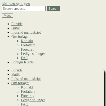
Spring
Spring
til
til
Search
Search
navigation
indhold
for:
Menu
Forside
Butik
Indsend manuskript
Om forlaget
Kontakt
Forfattere
Foredrag
Ledige stillinger
FAQ
Foreign Rights
Forside
Butik
Indsend manuskript
Om forlaget
Kontakt
Forfattere
Foredrag
Ledige stillinger
FAQ