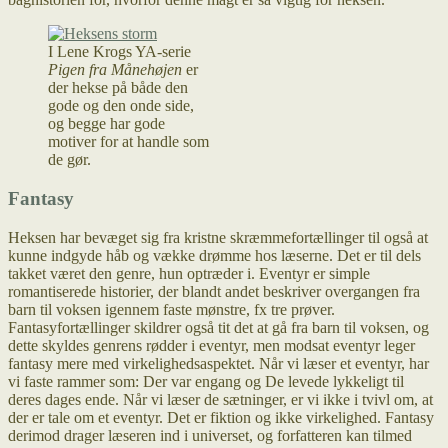
I Lene Krogs YA-serie
Pigen fra Månehøjen
er
der hekse på både den
gode og den onde side,
og begge har gode
motiver for at handle som
de gør.
Fantasy
Heksen har bevæget sig fra kristne skræmmefortællinger til også at
kunne indgyde håb og vække drømme hos læserne. Det er til dels
takket været den genre, hun optræder i. Eventyr er simple
romantiserede historier, der blandt andet beskriver overgangen fra
barn til voksen igennem faste mønstre, fx tre prøver.
Fantasyfortællinger skildrer også tit det at gå fra barn til voksen, og
dette skyldes genrens rødder i eventyr, men modsat eventyr leger
fantasy mere med virkelighedsaspektet. Når vi læser et eventyr, har
vi faste rammer som: Der var engang og De levede lykkeligt til
deres dages ende. Når vi læser de sætninger, er vi ikke i tvivl om, at
der er tale om et eventyr. Det er fiktion og ikke virkelighed. Fantasy
derimod drager læseren ind i universet, og forfatteren kan tilmed