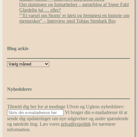
Om slutninger og fortsættelser – gæsteblog af Signe Fahl
Glædelig jul … eller?
“‘Et varsel om Storm’ er først og fremmest en historie om
mennesker” – Interview med Tobias Stenbæk Bro
Blog arkiv
Nyhedsbrev
Tilmeld dig her for at modtage Ulven og Uglens nyhedsbrev:
Vi bruger din e-mailadresse til at
sende dig opdateringer om nye udgivelser og andre spændende
og nørdede ting. Læs vores
privatlivspolitik
for nærmere
information.