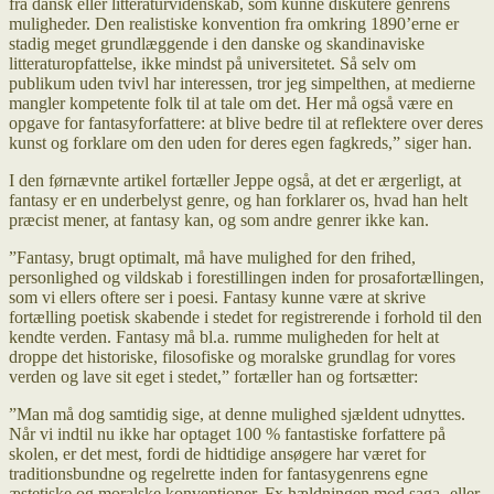
fra dansk eller litteraturvidenskab, som kunne diskutere genrens
muligheder. Den realistiske konvention fra omkring 1890’erne er
stadig meget grundlæggende i den danske og skandinaviske
litteraturopfattelse, ikke mindst på universitetet. Så selv om
publikum uden tvivl har interessen, tror jeg simpelthen, at medierne
mangler kompetente folk til at tale om det. Her må også være en
opgave for fantasyforfattere: at blive bedre til at reflektere over deres
kunst og forklare om den uden for deres egen fagkreds,” siger han.
I den førnævnte artikel fortæller Jeppe også, at det er ærgerligt, at
fantasy er en underbelyst genre, og han forklarer os, hvad han helt
præcist mener, at fantasy kan, og som andre genrer ikke kan.
”Fantasy, brugt optimalt, må have mulighed for den frihed,
personlighed og vildskab i forestillingen inden for prosafortællingen,
som vi ellers oftere ser i poesi. Fantasy kunne være at skrive
fortælling poetisk skabende i stedet for registrerende i forhold til den
kendte verden. Fantasy må bl.a. rumme muligheden for helt at
droppe det historiske, filosofiske og moralske grundlag for vores
verden og lave sit eget i stedet,” fortæller han og fortsætter:
”Man må dog samtidig sige, at denne mulighed sjældent udnyttes.
Når vi indtil nu ikke har optaget 100 % fantastiske forfattere på
skolen, er det mest, fordi de hidtidige ansøgere har været for
traditionsbundne og regelrette inden for fantasygenrens egne
æstetiske og moralske konventioner. Fx hældningen mod saga- eller