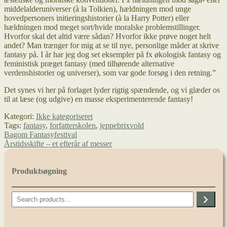
middelalderuniverser (à la Tolkien), hældningen mod unge
hovedpersoners initieringshistorier (à la Harry Potter) eller
hældningen mod meget sort/hvide moralske problemstillinger.
Hvorfor skal det altid være sådan? Hvorfor ikke prøve noget helt
andet? Man trænger for mig at se til nye, personlige måder at skrive
fantasy på. I år har jeg dog set eksempler på fx økologisk fantasy og
feministisk præget fantasy (med tilhørende alternative
verdenshistorier og universer), som var gode forsøg i den retning.”
Det synes vi her på forlaget lyder rigtig spændende, og vi glæder os
til at læse (og udgive) en masse eksperimenterende fantasy!
Kategori:
Ikke kategoriseret
Tags:
fantasy
,
forfatterskolen
,
jeppebrixvold
Indlægsnavigation
Forrige
Bagom Fantasyfestival
indlæg:
Næste
Årstidsskifte – et efterår af messer
indlæg:
Produktsøgning
Search