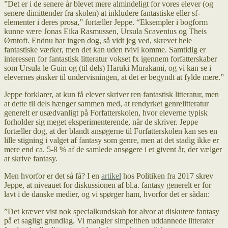
”Det er i de senere år blevet mere almindeligt for vores elever (og
senere dimittender fra skolen) at inkludere fantastiske eller sf-
elementer i deres prosa,” fortæller Jeppe. “Eksempler i bogform
kunne være Jonas Eika Rasmussen, Ursula Scavenius og Theis
Ørntoft. Endnu har ingen dog, så vidt jeg ved, skrevet hele
fantastiske værker, men det kan uden tvivl komme. Samtidig er
interessen for fantastisk litteratur vokset fx igennem forfatterskaber
som Ursula le Guin og (til dels) Haruki Murakami, og vi kan se i
elevernes ønsker til undervisningen, at det er begyndt at fylde mere.”
Jeppe forklarer, at kun få elever skriver ren fantastisk litteratur, men
at dette til dels hænger sammen med, at rendyrket genrelitteratur
generelt er usædvanligt på Forfatterskolen, hvor eleverne typisk
forholder sig meget eksperimenterende, når de skriver. Jeppe
fortæller dog, at der blandt ansøgerne til Forfatterskolen kan ses en
lille stigning i valget af fantasy som genre, men at det stadig ikke er
mere end ca. 5-8 % af de samlede ansøgere i et givent år, der vælger
at skrive fantasy.
Men hvorfor er det så få? I en
artikel
hos Politiken fra 2017 skrev
Jeppe, at niveauet for diskussionen af bl.a. fantasy generelt er for
lavt i de danske medier, og vi spørger ham, hvorfor det er sådan:
”Det kræver vist nok specialkundskab for alvor at diskutere fantasy
på et sagligt grundlag. Vi mangler simpelthen uddannede litterater