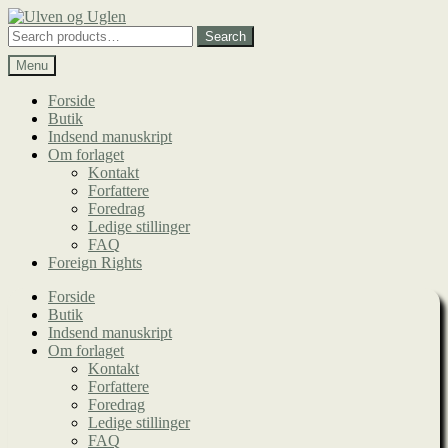
Spring
Spring
til
til
Search
Search
navigation
indhold
for:
Menu
Forside
Butik
Indsend manuskript
Om forlaget
Kontakt
Forfattere
Foredrag
Ledige stillinger
FAQ
Foreign Rights
Forside
Butik
Indsend manuskript
Om forlaget
Kontakt
Forfattere
Foredrag
Ledige stillinger
FAQ