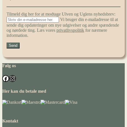
Tilmeld dig her for at modtage Ulven og Uglens nyhedsbrev:
Vi bruger din e-mailadresse til at
sende dig opdateringer om nye udgivelser og andre spændende
og nørdede ting. Læs vores
privatlivspolitik
for nærmere
information.
Følg os
Facebook
Instagram
Her kan du betale med
Kontakt