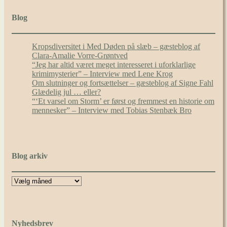
Blog
Kropsdiversitet i Med Døden på slæb – gæsteblog af
Clara-Amalie Vorre-Grøntved
“Jeg har altid været meget interesseret i uforklarlige
krimimysterier” – Interview med Lene Krog
Om slutninger og fortsættelser – gæsteblog af Signe Fahl
Glædelig jul … eller?
“‘Et varsel om Storm’ er først og fremmest en historie om
mennesker” – Interview med Tobias Stenbæk Bro
Blog arkiv
Nyhedsbrev