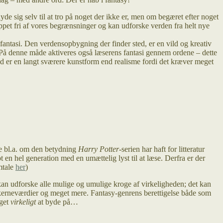
de sig selv til at tro på noget der ikke er, men om begæret efter noget
uppet fri af vores begrænsninger og kan udforske verden fra helt nye
 fantasi. Den verdensopbygning der finder sted, er en vild og kreativ
ng. På denne måde aktiveres også læserens fantasi gennem ordene – dette
und er en langt sværere kunstform end realisme fordi det kræver meget
de bl.a. om den betydning
Harry Potter
-serien har haft for litteratur
bt en hel generation med en umættelig lyst til at læse. Derfra er der
mtale
her
)
 kan udforske alle mulige og umulige kroge af virkeligheden; det kan
mte kerneværdier og meget mere. Fantasy-genrens berettigelse både som
eget
virkeligt
at byde på…