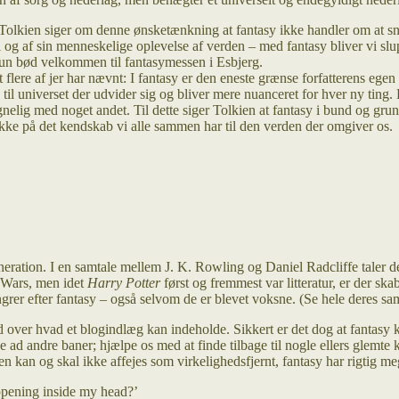
 Tolkien siger om denne ønsketænkning at fantasy ikke handler om at sny
l og af sin menneskelige oplevelse af verden – med fantasy bliver vi sl
hun bød velkommen til fantasymessen i Esbjerg.
flere af jer har nævnt: I fantasy er den eneste grænse forfatterens egen
re til universet der udvider sig og bliver mere nuanceret for hver ny ti
gnelig med noget andet. Til dette siger Tolkien at fantasy i bund og gr
kke på det kendskab vi alle sammen har til den verden der omgiver os.
eration. I en samtale mellem J. K. Rowling og Daniel Radcliffe taler 
ar Wars, men idet
Harry Potter
først og fremmest var litteratur, er der ska
ungrer efter fantasy – også selvom de er blevet voksne. (Se hele deres sa
 ud over hvad et blogindlæg kan indeholde. Sikkert er det dog at fantasy
ænke ad andre baner; hjælpe os med at finde tilbage til nogle ellers gle
n kan og skal ikke affejes som virkelighedsfjernt, fantasy har rigtig m
happening inside my head?’