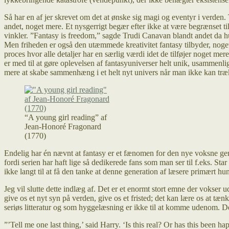
Så har en af jer skrevet om det at ønske sig magi og eventyr i verden.
andet, noget mere. Et nysgerrigt begær efter ikke at være begrænset ti
vinkler. ”Fantasy is freedom,” sagde Trudi Canavan blandt andet da 
Men friheden er også den utæmmede kreativitet fantasy tilbyder, noget 
proces hvor alle detaljer har en særlig værdi idet de tilføjer noget me
er med til at gøre oplevelsen af fantasyuniverser helt unik, usammenli
mere at skabe sammenhæng i et helt nyt univers når man ikke kan træ
“A young girl reading” af
Jean-Honoré Fragonard
(1770)
Endelig har én nævnt at fantasy er et fænomen for den nye voksne gen
fordi serien har haft lige så dedikerede fans som man ser til f.eks. St
ikke langt til at få den tanke at denne generation af læsere primært h
Jeg vil slutte dette indlæg af. Det er et enormt stort emne der vokser
give os et nyt syn på verden, give os et fristed; det kan lære os at t
seriøs litteratur og som hyggelæsning er ikke til at komme udenom. De
”’Tell me one last thing,’ said Harry. ‘Is this real? Or has this been 