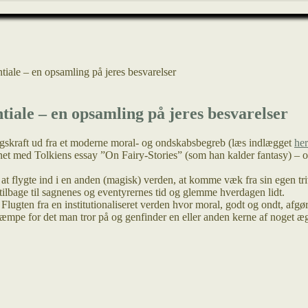
tiale – en opsamling på jeres besvarelser
tiale – en opsamling på jeres besvarelser
ningskraft ud fra et moderne moral- og ondskabsbegreb (læs indlægget
her
bnet med Tolkiens essay ”On Fairy-Stories” (som han kalder fantasy) – op
t flygte ind i en anden (magisk) verden, at komme væk fra sin egen trivi
tilbage til sagnenes og eventyrernes tid og glemme hverdagen lidt.
 Flugten fra en institutionaliseret verden hvor moral, godt og ondt, af
mpe for det man tror på og genfinder en eller anden kerne af noget ægt