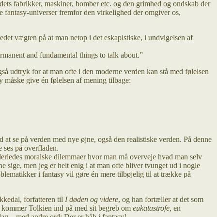
e dets fabrikker, maskiner, bomber etc. og den grimhed og ondskab der
ke fantasy-universer fremfor den virkelighed der omgiver os,
tedet vægten på at man netop i det eskapistiske, i undvigelsen af
permanent and fundamental things to talk about.”
gså udtryk for at man ofte i den moderne verden kan stå med følelsen
y måske give én følelsen af mening tilbage:
ed at se på verden med nye øjne, også den realistiske verden. På denne
e ses på overfladen.
e anderledes moralske dilemmaer hvor man må overveje hvad man selv
 sige, men jeg er helt enig i at man ofte bliver tvunget ud i nogle
atikker i fantasy vil gøre én mere tilbøjelig til at trække på
kedal, forfatteren til
I døden og videre
, og han fortæller at det som
e kommer Tolkien ind på med sit begreb om
eukatastrofe
, en
ag – med andre ord: Der er håb i fantasy!