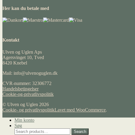
Her kan du betale med
Kontakt
Ulven og Uglen Aps
Agersvinget 10, Tved
8420 Knebel
Mail: info@ulvenoguglen.dk
CVR-nummer: 32306772
Handelsbetingelser
Cookie-og-privatlivspolitik
© Ulven og Uglen 2026
Cookie- og privatlivspolitik
Lavet med WooCommerce
.
Min konto
Søg
Search
Search