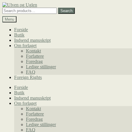
Spring
Spring
til
til
Search
Search
navigation
indhold
for:
Menu
Forside
Butik
Indsend manuskript
Om forlaget
Kontakt
Forfattere
Foredrag
Ledige stillinger
FAQ
Foreign Rights
Forside
Butik
Indsend manuskript
Om forlaget
Kontakt
Forfattere
Foredrag
Ledige stillinger
FAQ