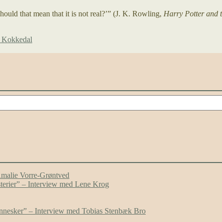
hould that mean that it is not real?’” (J. K. Rowling,
Harry Potter and 
b Kokkedal
Amalie Vorre-Grøntved
ysterier” – Interview med Lene Krog
mennesker” – Interview med Tobias Stenbæk Bro