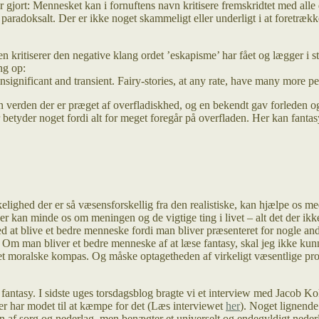
r gjort: Mennesket kan i fornuftens navn kritisere fremskridtet med all
 paradoksalt. Der er ikke noget skammeligt eller underligt i at foretræk
n kritiserer den negative klang ordet ’eskapisme’ har fået og lægger i s
ng op:
insignificant and transient. Fairy-stories, at any rate, have many more 
n verden der er præget af overfladiskhed, og en bekendt gav forleden o
betyder noget fordi alt for meget foregår på overfladen. Her kan fantas
elighed der er så væsensforskellig fra den realistiske, kan hjælpe os m
der kan minde os om meningen og de vigtige ting i livet – alt det der ikk
n med at blive et bedre menneske fordi man bliver præsenteret for nogl
. Om man bliver et bedre menneske af at læse fantasy, skal jeg ikke kunne
moralske kompas. Og måske optagetheden af virkeligt væsentlige problem
fantasy. I sidste uges torsdagsblog bragte vi et interview med Jacob Kok
 der har modet til at kæmpe for det (Læs interviewet
her
). Noget lignend
n af sorg og nederlag, men benægter et universelt og endegyldigt nederl