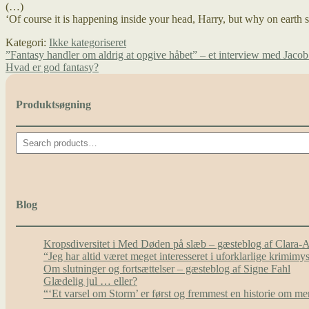
(…)
‘Of course it is happening inside your head, Harry, but why on earth s
Kategori:
Ikke kategoriseret
Indlægsnavigation
Forrige
”Fantasy handler om aldrig at opgive håbet” – et interview med Jaco
indlæg:
Næste
Hvad er god fantasy?
indlæg:
Produktsøgning
Search
Blog
Kropsdiversitet i Med Døden på slæb – gæsteblog af Clara-
“Jeg har altid været meget interesseret i uforklarlige krimim
Om slutninger og fortsættelser – gæsteblog af Signe Fahl
Glædelig jul … eller?
“‘Et varsel om Storm’ er først og fremmest en historie om 