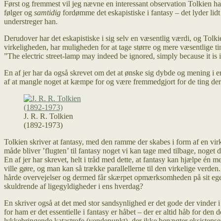
Først og fremmest vil jeg nævne en interessant observation Tolkien ha
følger og
samtidig
fordømme det eskapistiske i fantasy – det lyder lidt
understreger han.
Derudover har det eskapistiske i sig selv en væsentlig værdi, og Tolkie
virkeligheden, har muligheden for at tage større og mere væsentlige ti
”The electric street-lamp may indeed be ignored, simply because it is 
En af jer har da også skrevet om det at ønske sig dybde og mening i e
af at mangle noget at kæmpe for og være fremmedgjort for de ting der 
J. R. R. Tolkien
(1892-1973)
Tolkien skriver at fantasy, med den ramme der skabes i form af en virk
måde bliver ’flugten’ til fantasy noget vi kan tage med tilbage, noget 
En af jer har skrevet, helt i tråd med dette, at fantasy kan hjælpe é
ville gøre, og man kan så trække parallellerne til den virkelige verden
hårde overvejelser og dermed får skærpet opmærksomheden på sit eget 
skuldrende af ligegyldigheder i ens hverdag?
En skriver også at det med stor sandsynlighed er det gode der vinder i 
for ham er det essentielle i fantasy er håbet – der er altid håb for den
lykkebringende katastrofe (vendepunkt), der ikke benægter eksistense