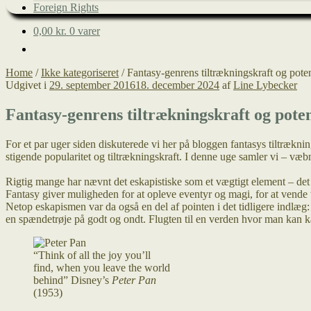
Foreign Rights
0,00
kr.
0 varer
Home
/
Ikke kategoriseret
/
Fantasy-genrens tiltrækningskraft og poten
Udgivet i
29. september 2016
18. december 2024
af
Line Lybecker
Fantasy-genrens tiltrækningskraft og poten
For et par uger siden diskuterede vi her på bloggen fantasys tiltræk
stigende popularitet og tiltrækningskraft. I denne uge samler vi – væ
Rigtig mange har nævnt det eskapistiske som et vægtigt element – det a
Fantasy giver muligheden for at opleve eventyr og magi, for at vende 
Netop eskapismen var da også en del af pointen i det tidligere indlæg:
en spændetrøje på godt og ondt. Flugten til en verden hvor man kan kæ
“Think of all the joy you’ll
find, when you leave the world
behind” Disney’s
Peter Pan
(1953)