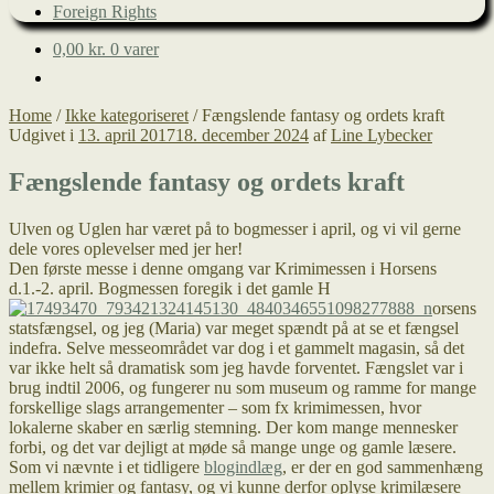
Foreign Rights
0,00
kr.
0 varer
Home
/
Ikke kategoriseret
/
Fængslende fantasy og ordets kraft
Udgivet i
13. april 2017
18. december 2024
af
Line Lybecker
Fængslende fantasy og ordets kraft
Ulven og Uglen har været på to bogmesser i april, og vi vil gerne
dele vores oplevelser med jer her!
Den første messe i denne omgang var Krimimessen i Horsens
d.1.-2. april. Bogmessen foregik i det gamle H
orsens
statsfængsel, og jeg (Maria) var meget spændt på at se et fængsel
indefra. Selve messeområdet
var dog i et gammelt magasin, så det
var ikke helt så dramatisk som jeg havde forventet. Fængslet var i
brug indtil 2006, og fungerer nu som museum og ramme for mange
forskellige slags arrangementer – som fx krimimessen, hvor
lokalerne skaber en særlig stemning. Der kom mange mennesker
forbi, og det var dejligt at møde så mange unge og gamle læsere.
Som vi nævnte i et tidligere
blogindlæg
, er der en god sammenhæng
mellem krimier og fantasy, og vi kunne derfor oplyse krimilæsere