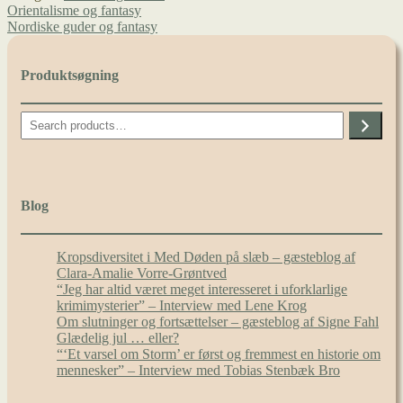
Indlægsnavigation
Forrige
Orientalisme og fantasy
indlæg:
Næste
Nordiske guder og fantasy
indlæg:
Produktsøgning
Search
Blog
Kropsdiversitet i Med Døden på slæb – gæsteblog af
Clara-Amalie Vorre-Grøntved
“Jeg har altid været meget interesseret i uforklarlige
krimimysterier” – Interview med Lene Krog
Om slutninger og fortsættelser – gæsteblog af Signe Fahl
Glædelig jul … eller?
“‘Et varsel om Storm’ er først og fremmest en historie om
mennesker” – Interview med Tobias Stenbæk Bro