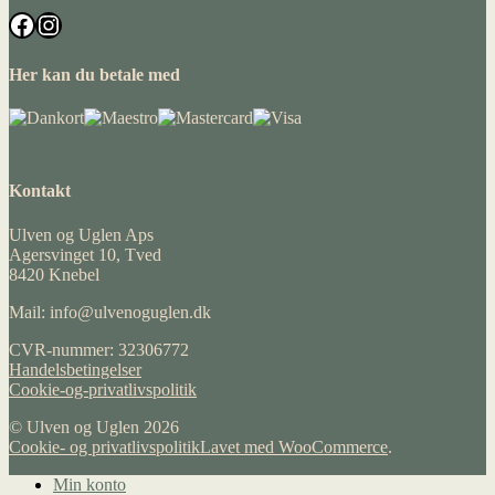
Facebook
Instagram
Her kan du betale med
Kontakt
Ulven og Uglen Aps
Agersvinget 10, Tved
8420 Knebel
Mail: info@ulvenoguglen.dk
CVR-nummer: 32306772
Handelsbetingelser
Cookie-og-privatlivspolitik
© Ulven og Uglen 2026
Cookie- og privatlivspolitik
Lavet med WooCommerce
.
Min konto