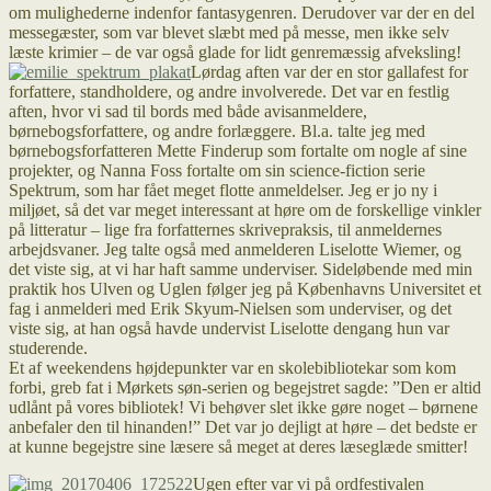
om mulighederne indenfor fantasygenren. Derudover var der en del
messegæster, som var blevet slæbt med på messe, men ikke selv
læste krimier – de var også glade for lidt genremæssig afveksling!
Lørdag aften var der en stor gallafest for
forfattere, standholdere, og andre involverede. Det var en festlig
aften, hvor vi sad til bords med både avisanmeldere,
børnebogsforfattere, og andre forlæggere. Bl.a. talte jeg med
børnebogsforfatteren Mette Finderup som fortalte om nogle af sine
projekter, og Nanna Foss fortalte om sin science-fiction serie
Spektrum, som har fået meget flotte anmeldelser. Jeg er jo ny i
miljøet, så det var meget interessant at høre om de forskellige vinkler
på litteratur – lige fra forfatternes skrivepraksis, til anmeldernes
arbejdsvaner. Jeg talte også med anmelderen Liselotte Wiemer, og
det viste sig, at vi har haft samme underviser. Sideløbende med min
praktik hos Ulven og Uglen følger jeg på Københavns Universitet et
fag i anmelderi med Erik Skyum-Nielsen som underviser, og det
viste sig, at han også havde undervist Liselotte dengang hun var
studerende.
Et af weekendens højdepunkter var en skolebibliotekar som kom
forbi, greb fat i Mørkets søn-serien og begejstret sagde: ”Den er altid
udlånt på vores bibliotek! Vi behøver slet ikke gøre noget – børnene
anbefaler den til hinanden!” Det var jo dejligt at høre – det bedste er
at kunne begejstre sine læsere så meget at deres læseglæde smitter!
Ugen efter var vi på ordfestivalen