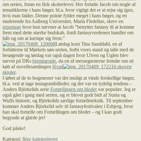
om serien, foran en flok skoleelever. Her fortalte Jacob om nogle af
tematikkerne i hans bøger, bl.a. hvor vigtigt det er at rejse sig igen,
hvis man falder. Denne pointe fylder meget i hans bøger, og en
studerende fra Aalborg Universitet, Maria Fledelius, skrev en
reportage
hvor hun nævner at Jacob ”benytter fantasy til at komme
frem med dette stærke budskab, fordi fantasyverdenen handler om
håb og om at kæmpe sig frem.”
Lørdag kom Tina Sanddahl, en af
forfatterne til Mørkets søn-serien, forbi vores stand og talte med de
besøgende og lørdag var også dagen hvor Ulven og Uglen blev
nævnt på DRs
hjemmeside
, da en af messegæsterne fortalte om sit
køb af novellesamlingen
Hvad
skoven
skjuler
.
I løbet af de to bogmesser var det muligt at vinde forskellige bøger,
bl.a. ved at tage instagrambilleder, og der var en tydelig tendens –
Anders Björkelids serie
Fortællingen om blodet
var populær. Jeg er
også gået i gang med serien, og er blevet godt bidt af Sunia og
Wulfs historie, og Björkelids særlige fortælleteknik. Til september
kommer Anders Björkelid selv til fantasyfestivalen i Esbjerg, hvor
han skal fortælle om Fortællingen om blodet – og I kan godt
begynde at glæde jer!
God påske!
Kategori:
Ikke kategoriseret