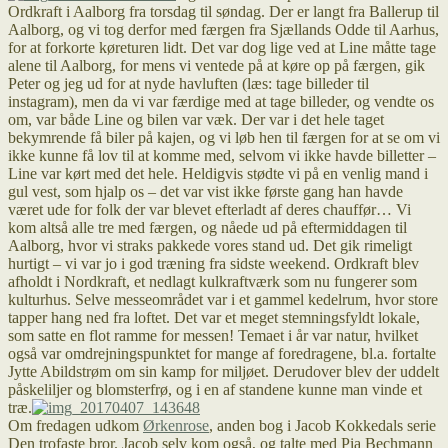
Ordkraft i Aalborg fra torsdag til søndag. Der er langt fra Ballerup til
Aalborg, og vi tog derfor med færgen fra Sjællands Odde til Aarhus,
for at forkorte køreturen lidt. Det var dog lige ved at Line måtte tage
alene til Aalborg, for mens vi ventede på at køre op på færgen, gik
Peter og jeg ud for at nyde havluften (læs: tage billeder til
instagram), men da vi var færdige med at tage billeder, og vendte os
om, var både Line og bilen var væk. Der var i det hele taget
bekymrende få biler på kajen, og vi løb hen til færgen for at se om vi
ikke kunne få lov til at komme med, selvom vi ikke havde billetter –
Line var kørt med det hele. Heldigvis stødte vi på en venlig mand i
gul vest, som hjalp os – det var vist ikke første gang han havde
været ude for folk der var blevet efterladt af deres chauffør… Vi
kom altså alle tre med færgen, og nåede ud på eftermiddagen til
Aalborg, hvor vi straks pakkede vores stand ud. Det gik rimeligt
hurtigt – vi var jo i god træning fra sidste weekend. Ordkraft blev
afholdt i Nordkraft, et nedlagt kulkraftværk som nu fungerer som
kulturhus. Selve messeområdet var i et gammel kedelrum, hvor store
tapper hang ned fra loftet. Det var et meget stemningsfyldt lokale,
som satte en flot ramme for messen! Temaet i år var natur, hvilket
også var omdrejningspunktet for mange af foredragene, bl.a. fortalte
Jytte Abildstrøm om sin kamp for miljøet. Derudover blev der uddelt
påskeliljer og blomsterfrø, og i en af standene kunne man vinde et
træ.
Om fredagen udkom
Ørkenrose
, anden bog i Jacob Kokkedals serie
Den trofaste bror. Jacob selv kom også, og talte med Pia Bechmann