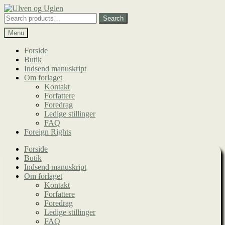
Spring
Spring
til
til
Search
Search
navigation
indhold
for:
Menu
Forside
Butik
Indsend manuskript
Om forlaget
Kontakt
Forfattere
Foredrag
Ledige stillinger
FAQ
Foreign Rights
Forside
Butik
Indsend manuskript
Om forlaget
Kontakt
Forfattere
Foredrag
Ledige stillinger
FAQ