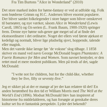
Fra Tim Burtons ”Alice in Wonderland” (2010)
Det store marked inden for børne-fantasy er ved at udfolde sig. Folk
som brødrene Grimm og H.C. Andersen bliver enormt populære.
Der bliver samlet folkelegender i store bøger som bliver omskrevet
til barneører, og nye værker, såsom
Alice in Wonderland
(Lewis
Caroll, 1865) og
Oz
-serien (L. Frank Baum, 1900-1920) springer
frem. Denne nye børne sub-genre gør meget ud af at finde det
ekstraordinære i det ordinære. Noget der ellers ved første øjekast er
kedeligt og normalt, bliver lige pludselig sjovt, hoppende, talende
eller magisk.
Men det varede ikke længe før ’de voksne’ slog tilbage. I 1858
skriver en mand ved navn George McDonald bogen
Phantastes: A
Faerie Romance for Men and Women
. Som navnet hentyder, er den
rettet mod et mere modent publikum. Men på trods af det, sagde
McDonald:
”I write not for children, but for the child-like, whether
they be five, fifty or seventy-five.”
Jeg er sikker på at der er mange af jer der kan relatere til det! En
anden berømthed fra den tid er William Morris med
The Well at the
World’s End
(1896). Modsat McDonald blev han inspireret af
historierne fra middelalderen, og han forsøgte at genskabe deres
kultur set fra et fantastisk perspektiv. Lyder det bekendt?