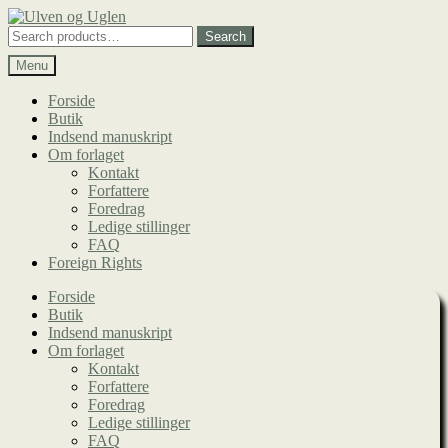
Spring
Spring
til
til
Search
Search
navigation
indhold
for:
Menu
Forside
Butik
Indsend manuskript
Om forlaget
Kontakt
Forfattere
Foredrag
Ledige stillinger
FAQ
Foreign Rights
Forside
Butik
Indsend manuskript
Om forlaget
Kontakt
Forfattere
Foredrag
Ledige stillinger
FAQ