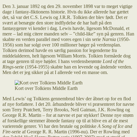
Den 3. januar 1892 og den 29. november 1898 var to meget vigtige
dage i fantasy-fiktionens historie. Hvis du ikke allerede har gættet
det, så var det C.S. Lewis og J.R.R. Tolkien der blev født. Det er
svært at benægte den store indflydelse de har haft på den
fantasygenre vi kender i dag. Lewis havde, ligesom McDonald, et
mere – lad mig citere manden selv – ”child-like” syn på genren. Han
skabte en verden parallel med vores egen i sin serie
Narnia
(1950-
1956) som har solgt over 100 millioner bøger på verdensplan.
Tolkien derimod havde en særlig passion for legenderne fra
middelalderen, helt ligesom William Morris. Tolkien formåede dog
at tage genren til nye højder. I hans verdensberømte
Lord of the
Rings
-serie (1954-1955) skabte han en levende og åndende verden.
Men det er jeg sikker på at I allerede ved en masse om.
Kort over Tolkiens Middle Earth
Med Lewis’ og Tolkiens gennembrud blev der åbnet op for en flod
af nye forfattere. I det 20. århundrede bliver vi præsenteret for navne
som Terry Pratchett, Terry Brooks, Neil Gaiman, J.K. Rowling og
George R.R. Martin – for at nævne et par stykker! Denne nye strøm
af forskellige stemmer åbnede fantasy op til at blive en af de mest
varierende genrer. Vi har den brutale og politiske
A Song of Ice and
Fire
-serie af George R. R. Martin (1996-nu). Der er Rowling med