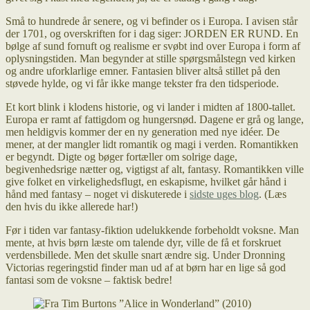
Små to hundrede år senere, og vi befinder os i Europa. I avisen står
der 1701, og overskriften for i dag siger: JORDEN ER RUND. En
bølge af sund fornuft og realisme er svøbt ind over Europa i form af
oplysningstiden. Man begynder at stille spørgsmålstegn ved kirken
og andre uforklarlige emner. Fantasien bliver altså stillet på den
støvede hylde, og vi får ikke mange tekster fra den tidsperiode.
Et kort blink i klodens historie, og vi lander i midten af 1800-tallet.
Europa er ramt af fattigdom og hungersnød. Dagene er grå og lange,
men heldigvis kommer der en ny generation med nye idéer. De
mener, at der mangler lidt romantik og magi i verden. Romantikken
er begyndt. Digte og bøger fortæller om solrige dage,
begivenhedsrige nætter og, vigtigst af alt, fantasy. Romantikken ville
give folket en virkelighedsflugt, en eskapisme, hvilket går hånd i
hånd med fantasy – noget vi diskuterede i
sidste uges blog
. (Læs
den hvis du ikke allerede har!)
Før i tiden var fantasy-fiktion udelukkende forbeholdt voksne. Man
mente, at hvis børn læste om talende dyr, ville de få et forskruet
verdensbillede. Men det skulle snart ændre sig. Under Dronning
Victorias regeringstid finder man ud af at børn har en lige så god
fantasi som de voksne – faktisk bedre!