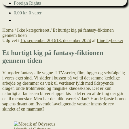
Foreign Rights
0,00
kr.
0 varer
Home
/
Ikke kategoriseret
/
Et hurtigt kig på fantasy-fiktionen
gennem tiden
Udgivet i
15. september 2016
18. december 2024
af
Line Lybecker
Et hurtigt kig på fantasy-fiktionen
gennem tiden
Vi møder fantasy alle vegne. I TV-serier, film, bøger og selvfølgelig
i vores eget sind. Vi sidder i bussen på vej til det samme kedelige
arbejde og drømmer os væk til verdener fyldt med ildspyende
drager, onde troldmænd og magiske klædeskabe. Det er kun
naturligt at fantasien bliver sluppet løs – det er en af de ting der gør
os til mennesker. Men har det altid været sådan? Har de første homo
sapiens drømt om flyvende løvelignende væsner imens de rev
skindet af en mammut?