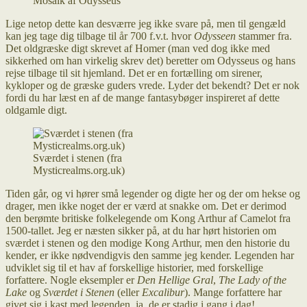
Mosaik af Odysseus
Lige netop dette kan desværre jeg ikke svare på, men til gengæld
kan jeg tage dig tilbage til år 700 f.v.t. hvor
Odysseen
stammer fra.
Det oldgræske digt skrevet af Homer (man ved dog ikke med
sikkerhed om han virkelig skrev det) beretter om Odysseus og hans
rejse tilbage til sit hjemland. Det er en fortælling om sirener,
kykloper og de græske guders vrede. Lyder det bekendt? Det er nok
fordi du har læst en af de mange fantasybøger inspireret af dette
oldgamle digt.
Sværdet i stenen (fra
Mysticrealms.org.uk)
Tiden går, og vi hører små legender og digte her og der om hekse og
drager, men ikke noget der er værd at snakke om. Det er derimod
den berømte britiske folkelegende om Kong Arthur af Camelot fra
1500-tallet. Jeg er næsten sikker på, at du har hørt historien om
sværdet i stenen og den modige Kong Arthur, men den historie du
kender, er ikke nødvendigvis den samme jeg kender. Legenden har
udviklet sig til et hav af forskellige historier, med forskellige
forfattere. Nogle eksempler er
Den Hellige Gral
,
The Lady of the
Lake
og
Sværdet i Stenen
(eller
Excalibur
). Mange forfattere har
givet sig i kast med legenden, ja, de er stadig i gang i dag!