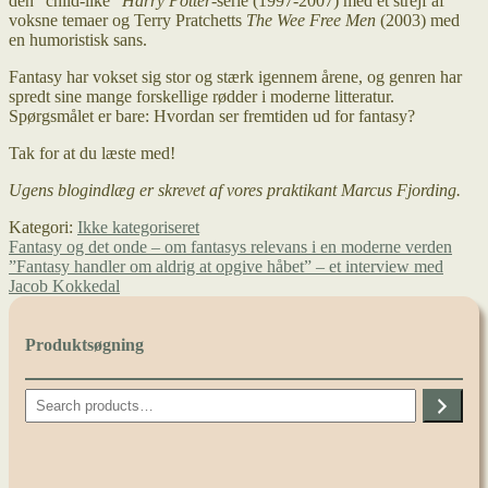
den ”child-like”
Harry Potter
-serie (1997-2007) med et strejf af
voksne temaer og Terry Pratchetts
The Wee Free Men
(2003) med
en humoristisk sans.
Fantasy har vokset sig stor og stærk igennem årene, og genren har
spredt sine mange forskellige rødder i moderne litteratur.
Spørgsmålet er bare: Hvordan ser fremtiden ud for fantasy?
Tak for at du læste med!
Ugens blogindlæg er skrevet af vores praktikant Marcus Fjording.
Kategori:
Ikke kategoriseret
Indlægsnavigation
Forrige
Fantasy og det onde – om fantasys relevans i en moderne verden
indlæg:
Næste
”Fantasy handler om aldrig at opgive håbet” – et interview med
indlæg:
Jacob Kokkedal
Produktsøgning
Search