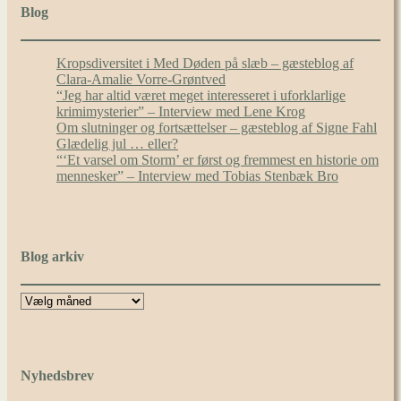
Blog
Kropsdiversitet i Med Døden på slæb – gæsteblog af
Clara-Amalie Vorre-Grøntved
“Jeg har altid været meget interesseret i uforklarlige
krimimysterier” – Interview med Lene Krog
Om slutninger og fortsættelser – gæsteblog af Signe Fahl
Glædelig jul … eller?
“‘Et varsel om Storm’ er først og fremmest en historie om
mennesker” – Interview med Tobias Stenbæk Bro
Blog arkiv
Nyhedsbrev