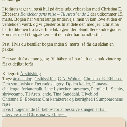
I forårets tager vi også hul på årets udgivelsesplan med Christina E.
Ebbesens
Bondekongens rejse – Til Aretz’ ende 2
der udkommer 15.
marts. Bogen har været længe undervejs, men vi kan love at den er
ventetiden værd, og vi glæder os til at dele den med jer! Christina
har traditionen tro lavet fine lak-agern der blandt flere andre godter
kommer med i bogpakkerne til dem der har forudbestilt.
Psst: Hvis du bestiller bogen inden 9. marts, så får du sådan en
pakke!
Det var alt for denne gang. Vi håber at I har haft en smuk vinter og
får et dejligt forår!
Kategori:
Årstidsblog
Tags:
årstidsblog
,
årstidsskifte
,
C.A. Wolters
,
Christina. E. Ebbesen
,
Den som hvisker
,
Det røde daggry
,
Døden kalder
,
Fantasy-
challenge
,
forfattertalk
,
Line Lybecker
,
mestenes
,
Pernille L. Stenby
,
skrivecamp
,
Til Aretz' ende
,
Tina Sanddahl
,
Ulveblod
Indlægsnavigation
Forrige
Christina E. Ebbesen: Om karakterer og kærlighed i Sumpbaronens
indlæg:
rejse
Næste
Hvis I nogensinde får behov for at beskrive smagen af tis –
indlæg:
interview med Christina E. Ebbesen