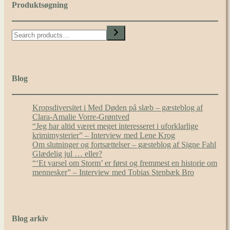
Produktsøgning
Search
Blog
Kropsdiversitet i Med Døden på slæb – gæsteblog af
Clara-Amalie Vorre-Grøntved
“Jeg har altid været meget interesseret i uforklarlige
krimimysterier” – Interview med Lene Krog
Om slutninger og fortsættelser – gæsteblog af Signe Fahl
Glædelig jul … eller?
“‘Et varsel om Storm’ er først og fremmest en historie om
mennesker” – Interview med Tobias Stenbæk Bro
Blog arkiv