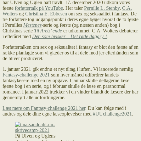
har Ulven og Uglen haft travlt. 17. december 2020 udkom vores
første
forfattertalk på YouTube
. Her taler
Pernille L. Stenby
,
C.A.
Wolters
og
Christina E. Ebbesen
om sex og seksualitet i fantasy. De
tre forfattere tog udgangspunkt i deres egne bøger hvoraf de to første
i Pernilles
Mestenes
-serie og første (og næsten anden) bog i
Christinas serie
Til Aretz’ ende
er udkommet. C.A. Wolters debuterer
i efteråret med
Den som hvisker – Det røde daggry 1
.
Forfattertalken om sex og seksualitet i fantasy er blot den første af en
række planlagte som vi glæder os til at dele med jer efterhånden som
de bliver produceret.
1. januar 2021 gik endnu et nyt tiltag i luften. Vi lancerede nemlig
Fantasy-challenge 2021
som hver måned udfordrer landets
fantasylæsere med en ny opgave. I januar skulle deltagerne læse
første bog i en serie, og i februar skulle de læse en paranormal
romance. I januar 2022 trækker vi en vinder blandt de læsere der har
gennemført alle udfordringerne.
Læs mere om Fantasy-challenge 2021 her
. Du kan følge med i
andres og dele dine egne læseoplevelser med
#UUchallenge2021
.
På Ulven og Uglens