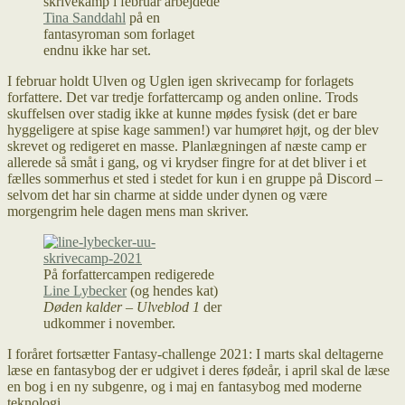
skrivekamp i februar arbejdede
Tina Sanddahl
på en
fantasyroman som forlaget
endnu ikke har set.
I februar holdt Ulven og Uglen igen skrivecamp for forlagets
forfattere. Det var tredje forfattercamp og anden online. Trods
skuffelsen over stadig ikke at kunne mødes fysisk (det er bare
hyggeligere at spise kage sammen!) var humøret højt, og der blev
skrevet og redigeret en masse. Planlægningen af næste camp er
allerede så småt i gang, og vi krydser fingre for at det bliver i et
fælles sommerhus et sted i stedet for kun i en gruppe på Discord –
selvom det har sin charme at sidde under dynen og være
morgengrim hele dagen mens man skriver.
På forfattercampen redigerede
Line Lybecker
(og hendes kat)
Døden kalder – Ulveblod 1
der
udkommer i november.
I foråret fortsætter Fantasy-challenge 2021: I marts skal deltagerne
læse en fantasybog der er udgivet i deres fødeår, i april skal de læse
en bog i en ny subgenre, og i maj en fantasybog med moderne
teknologi.