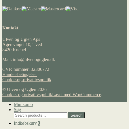
Kontakt
Ulven og Uglen Aps
Agersvinget 10, Tved
8420 Knebel
Mail: info@ulvenoguglen.dk
CVR-nummer: 32306772
Handelsbetingelser
Cookie-og-privatlivspolitik
© Ulven og Uglen 2026
Cookie- og privatlivspolitik
Lavet med WooCommerce
.
Min konto
Søg
Search
Search
for:
Indkøbskurv
0