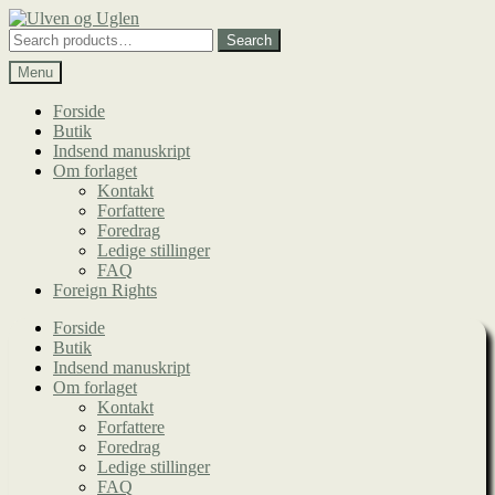
Spring
Spring
til
til
Search
Search
navigation
indhold
for:
Menu
Forside
Butik
Indsend manuskript
Om forlaget
Kontakt
Forfattere
Foredrag
Ledige stillinger
FAQ
Foreign Rights
Forside
Butik
Indsend manuskript
Om forlaget
Kontakt
Forfattere
Foredrag
Ledige stillinger
FAQ