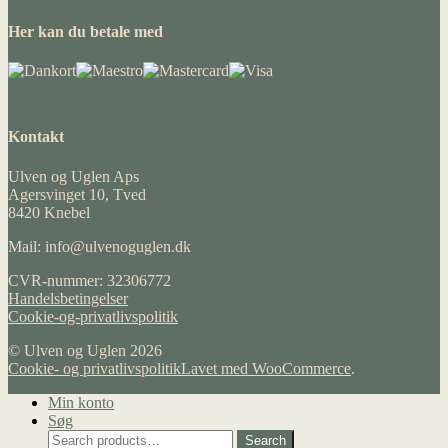
Her kan du betale med
Kontakt
Ulven og Uglen Aps
Agersvinget 10, Tved
8420 Knebel
Mail: info@ulvenoguglen.dk
CVR-nummer: 32306772
Handelsbetingelser
Cookie-og-privatlivspolitik
© Ulven og Uglen 2026
Cookie- og privatlivspolitik
Lavet med WooCommerce
.
Min konto
Søg
Search
Search