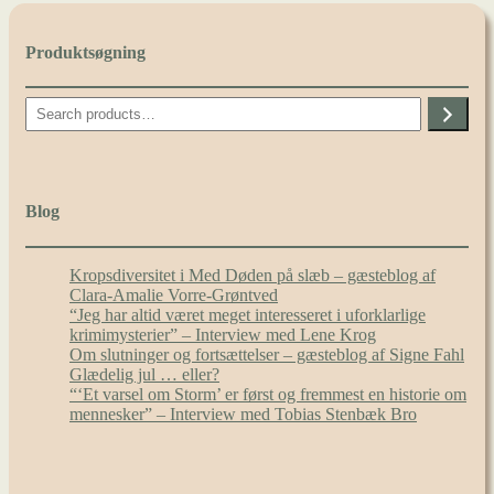
Produktsøgning
Search
Blog
Kropsdiversitet i Med Døden på slæb – gæsteblog af
Clara-Amalie Vorre-Grøntved
“Jeg har altid været meget interesseret i uforklarlige
krimimysterier” – Interview med Lene Krog
Om slutninger og fortsættelser – gæsteblog af Signe Fahl
Glædelig jul … eller?
“‘Et varsel om Storm’ er først og fremmest en historie om
mennesker” – Interview med Tobias Stenbæk Bro