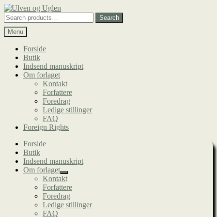
Spring
Spring
til
til
Search
Search
navigation
indhold
for:
Menu
Forside
Butik
Indsend manuskript
Om forlaget
Kontakt
Forfattere
Foredrag
Ledige stillinger
FAQ
Foreign Rights
Forside
Butik
Indsend manuskript
Om forlaget
Udfold
Kontakt
undermenu
Forfattere
Foredrag
Ledige stillinger
FAQ