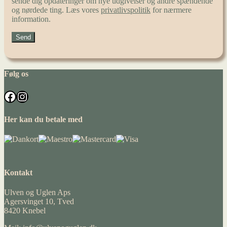
sende dig opdateringer om nye udgivelser og andre spændende
og nørdede ting. Læs vores
privatlivspolitik
for nærmere
information.
Følg os
Facebook
Instagram
Her kan du betale med
Kontakt
Ulven og Uglen Aps
Agersvinget 10, Tved
8420 Knebel