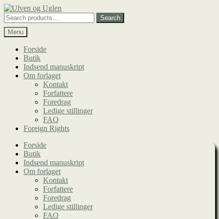
Spring
Spring
til
til
Search
Search
navigation
indhold
for:
Menu
Forside
Butik
Indsend manuskript
Om forlaget
Kontakt
Forfattere
Foredrag
Ledige stillinger
FAQ
Foreign Rights
Forside
Butik
Indsend manuskript
Om forlaget
Kontakt
Forfattere
Foredrag
Ledige stillinger
FAQ