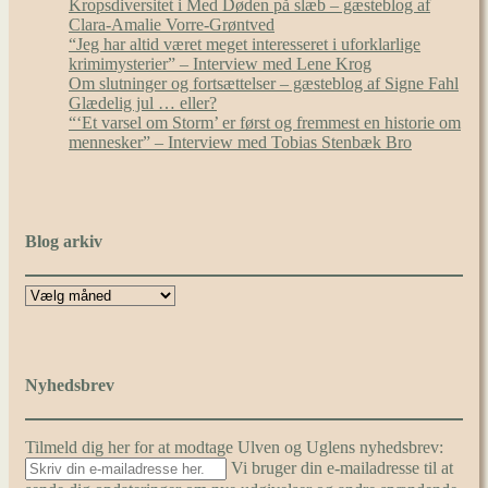
Kropsdiversitet i Med Døden på slæb – gæsteblog af
Clara-Amalie Vorre-Grøntved
“Jeg har altid været meget interesseret i uforklarlige
krimimysterier” – Interview med Lene Krog
Om slutninger og fortsættelser – gæsteblog af Signe Fahl
Glædelig jul … eller?
“‘Et varsel om Storm’ er først og fremmest en historie om
mennesker” – Interview med Tobias Stenbæk Bro
Blog arkiv
Nyhedsbrev
Tilmeld dig her for at modtage Ulven og Uglens nyhedsbrev:
Vi bruger din e-mailadresse til at