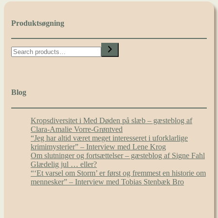
Produktsøgning
Search
Blog
Kropsdiversitet i Med Døden på slæb – gæsteblog af
Clara-Amalie Vorre-Grøntved
“Jeg har altid været meget interesseret i uforklarlige
krimimysterier” – Interview med Lene Krog
Om slutninger og fortsættelser – gæsteblog af Signe Fahl
Glædelig jul … eller?
“‘Et varsel om Storm’ er først og fremmest en historie om
mennesker” – Interview med Tobias Stenbæk Bro