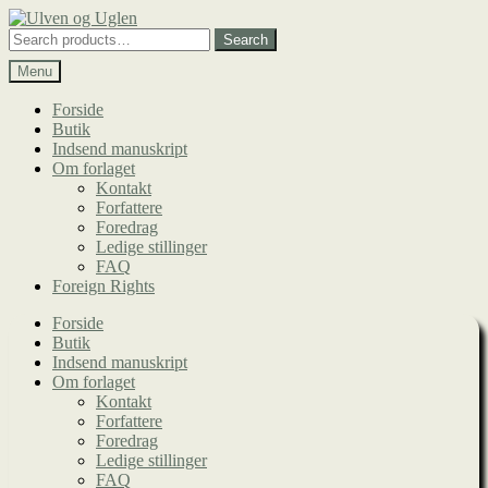
Spring
Spring
til
til
Search
Search
navigation
indhold
for:
Menu
Forside
Butik
Indsend manuskript
Om forlaget
Kontakt
Forfattere
Foredrag
Ledige stillinger
FAQ
Foreign Rights
Forside
Butik
Indsend manuskript
Om forlaget
Kontakt
Forfattere
Foredrag
Ledige stillinger
FAQ