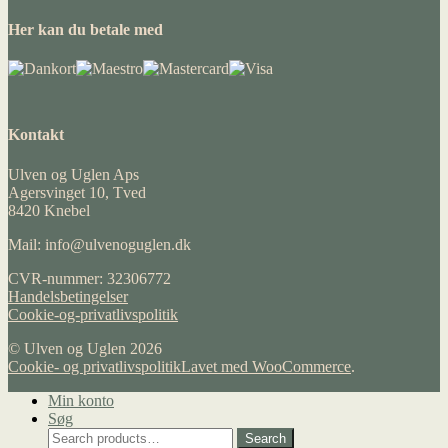
Her kan du betale med
Kontakt
Ulven og Uglen Aps
Agersvinget 10, Tved
8420 Knebel
Mail: info@ulvenoguglen.dk
CVR-nummer: 32306772
Handelsbetingelser
Cookie-og-privatlivspolitik
© Ulven og Uglen 2026
Cookie- og privatlivspolitik
Lavet med WooCommerce
.
Min konto
Søg
Search
Search