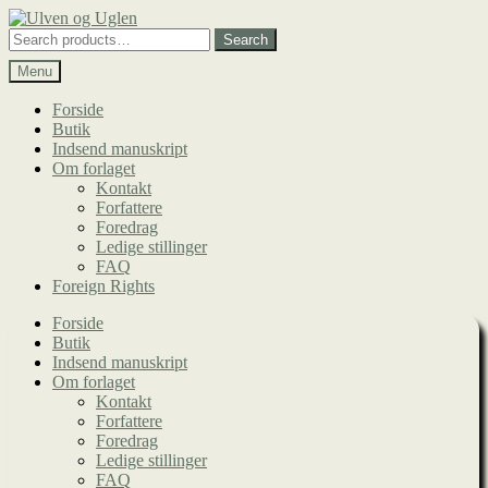
Spring
Spring
til
til
Search
Search
navigation
indhold
for:
Menu
Forside
Butik
Indsend manuskript
Om forlaget
Kontakt
Forfattere
Foredrag
Ledige stillinger
FAQ
Foreign Rights
Forside
Butik
Indsend manuskript
Om forlaget
Kontakt
Forfattere
Foredrag
Ledige stillinger
FAQ