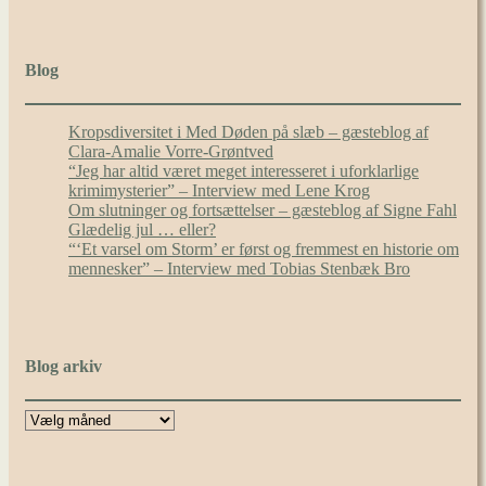
Blog
Kropsdiversitet i Med Døden på slæb – gæsteblog af
Clara-Amalie Vorre-Grøntved
“Jeg har altid været meget interesseret i uforklarlige
krimimysterier” – Interview med Lene Krog
Om slutninger og fortsættelser – gæsteblog af Signe Fahl
Glædelig jul … eller?
“‘Et varsel om Storm’ er først og fremmest en historie om
mennesker” – Interview med Tobias Stenbæk Bro
Blog arkiv