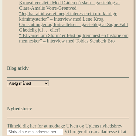
Kropsdiversitet i Med Døden på slæb – gæsteblog af
Clara-Amalie Vorre-Grøntved
“Jeg har altid været meget interesseret i uforklarlige
krimimysterier” – Interview med Lene Krog
Om slutninger og fortsættelser – gæsteblog af Signe Fahl
Glædelig jul … eller?
“‘Et varsel om Storm’ er først og fremmest en historie om
mennesker” – Interview med Tobias Stenbæk Bro
Blog arkiv
Nyhedsbrev
Tilmeld dig her for at modtage Ulven og Uglens nyhedsbrev:
Vi bruger din e-mailadresse til at