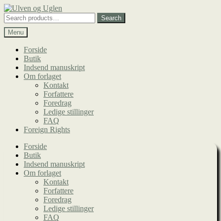
Spring
Spring
til
til
Search
Search
navigation
indhold
for:
Menu
Forside
Butik
Indsend manuskript
Om forlaget
Kontakt
Forfattere
Foredrag
Ledige stillinger
FAQ
Foreign Rights
Forside
Butik
Indsend manuskript
Om forlaget
Kontakt
Forfattere
Foredrag
Ledige stillinger
FAQ