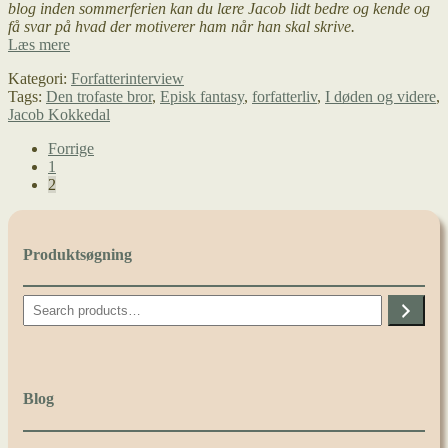
blog inden sommerferien kan du lære Jacob lidt bedre og kende og
få svar på hvad der motiverer ham når han skal skrive.
”Min
Læs mere
forkærlighed
Kategori:
Forfatterinterview
for
Tags:
Den trofaste bror
,
Episk fantasy
,
forfatterliv
,
I døden og videre
,
at
Jacob Kokkedal
nedbryde
tabuer
Indlægsinddeling
Forrige
og
1
for
2
antihelte
er
uopslidelig”
Produktsøgning
Search
Blog