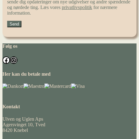
sende dig opdateringer om nye udgivelser og andre spændende
og nørdede ting. Læs vores
privatlivspolitik
for nærmere
information.
Følg os
Facebook
Instagram
Her kan du betale med
Kontakt
Ulven og Uglen Aps
Agersvinget 10, Tved
8420 Knebel