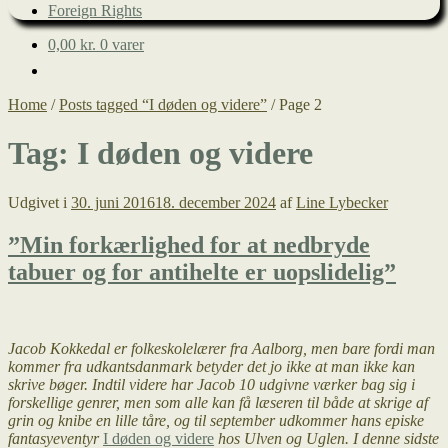
Foreign Rights
0,00
kr.
0 varer
Home
/
Posts tagged “I døden og videre”
/
Page 2
Tag:
I døden og videre
Udgivet i
30. juni 2016
18. december 2024
af
Line Lybecker
”Min forkærlighed for at nedbryde
tabuer og for antihelte er uopslidelig”
Jacob Kokkedal er folkeskolelærer fra Aalborg, men bare fordi man
kommer fra udkantsdanmark betyder det jo ikke at man ikke kan
skrive bøger. Indtil videre har Jacob 10 udgivne værker bag sig i
forskellige genrer, men som alle kan få læseren til både at skrige af
grin og knibe en lille tåre, og til september udkommer hans episke
fantasyeventyr
I døden og videre
hos Ulven og Uglen. I denne sidste