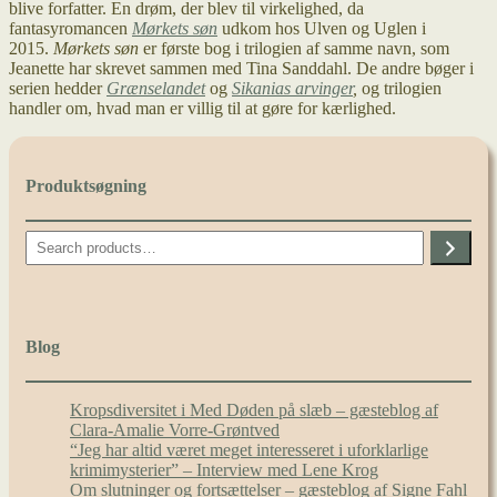
blive forfatter. En drøm, der blev til virkelighed, da
fantasyromancen
Mørkets søn
udkom hos Ulven og Uglen i
2015.
Mørkets søn
er første bog i trilogien af samme navn, som
Jeanette har skrevet sammen med Tina Sanddahl. De andre bøger i
serien hedder
Grænselandet
og
Sikanias
arvinger
,
og trilogien
handler om, hvad man er villig til at gøre for kærlighed.
Produktsøgning
Search
Blog
Kropsdiversitet i Med Døden på slæb – gæsteblog af
Clara-Amalie Vorre-Grøntved
“Jeg har altid været meget interesseret i uforklarlige
krimimysterier” – Interview med Lene Krog
Om slutninger og fortsættelser – gæsteblog af Signe Fahl