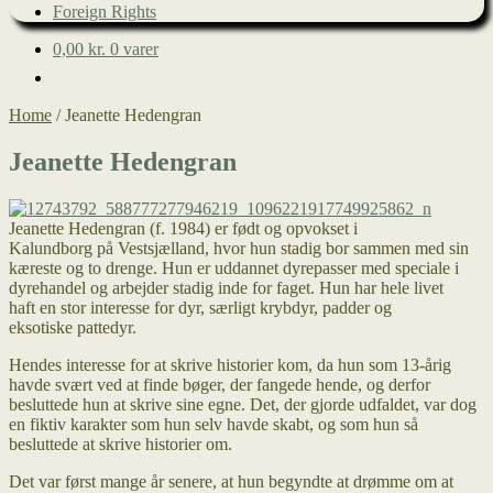
Foreign Rights
0,00
kr.
0 varer
Home
/
Jeanette Hedengran
Jeanette Hedengran
Jeanette Hedengran (f. 1984) er født og opvokset i
Kalundborg på Vestsjælland, hvor hun stadig bor sammen med sin
kæreste og to drenge. Hun er uddannet dyrepasser med speciale i
dyrehandel og arbejder stadig inde for faget. Hun har hele livet
haft en stor interesse for dyr, særligt krybdyr, padder og
eksotiske pattedyr.
Hendes interesse for at skrive historier kom, da hun som 13-årig
havde svært ved at finde bøger, der fangede hende, og derfor
besluttede hun at skrive sine egne. Det, der gjorde udfaldet, var dog
en fiktiv karakter som hun selv havde skabt, og som hun så
besluttede at skrive historier om.
Det var først mange år senere, at hun begyndte at drømme om at