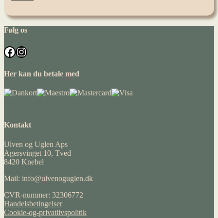
Følg os
Facebook
Instagram
Her kan du betale med
Kontakt
Ulven og Uglen Aps
Agersvinget 10, Tved
8420 Knebel
Mail: info@ulvenoguglen.dk
CVR-nummer: 32306772
Handelsbetingelser
Cookie-og-privatlivspolitik