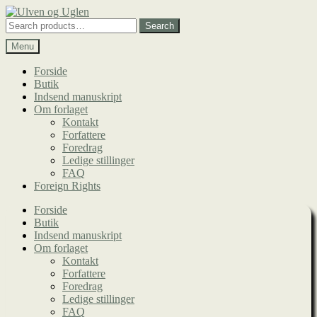
Spring
Spring
til
til
Search
Search
navigation
indhold
for:
Menu
Forside
Butik
Indsend manuskript
Om forlaget
Kontakt
Forfattere
Foredrag
Ledige stillinger
FAQ
Foreign Rights
Forside
Butik
Indsend manuskript
Om forlaget
Kontakt
Forfattere
Foredrag
Ledige stillinger
FAQ